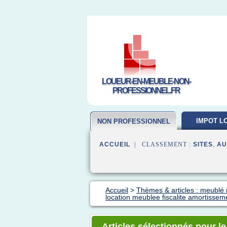
LOUEUR-EN-MEUBLE-NON-
PROFESSIONNEL.FR
IMPOT L
NON PROFESSIONNEL
MEUB
ACCUEIL
| CLASSEMENT :
SITES
,
AU
Accueil
>
Thèmes & articles : meublé 
location meublee fiscalite amortissem
Articles sélectionnés pour le