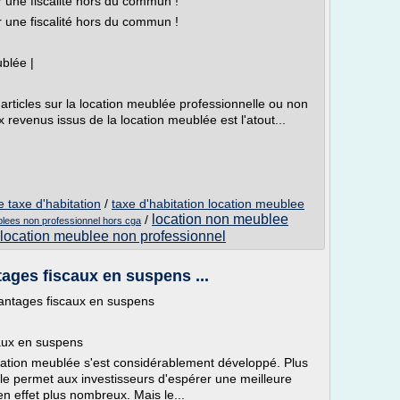
r une fiscalité hors du commun !
r une fiscalité hors du commun !
blée |
ticles sur la location meublée professionnelle ou non
ux revenus issus de la location meublée est l'atout...
e taxe d'habitation
/
taxe d'habitation location meublee
location non meublee
/
lees non professionnel hors cga
 location meublee non professionnel
ages fiscaux en suspens ...
ntages fiscaux en suspens
aux en suspens
cation meublée s'est considérablement développé. Plus
elle permet aux investisseurs d'espérer une meilleure
en effet plus nombreux. Mais le...