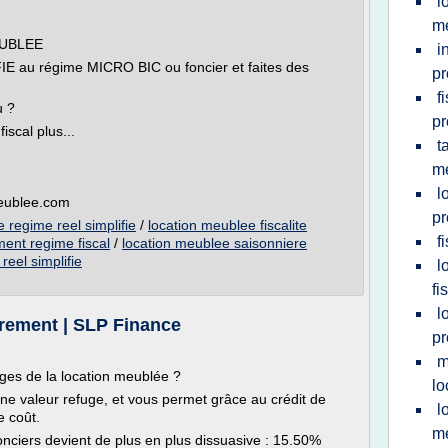
l
m
EUBLEE
i
FIE au régime MICRO BIC ou foncier et faites des
pr
f
u ?
pr
scal plus...
t
m
l
meublee.com
pr
e regime reel simplifie
/
location meublee fiscalite
f
ent regime fiscal
/
location meublee saisonniere
reel simplifie
l
fi
l
trement | SLP Finance
pr
m
ges de la location meublée ?
lo
une valeur refuge, et vous permet grâce au crédit de
l
e coût.
m
fonciers devient de plus en plus dissuasive : 15.50%