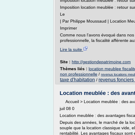
Imposition location meublée : retour su
Imposition location meublée : retour su
Le
| Par Philippe Moussaud | Location Meu
Imprimer
Comme nous l'avons évoqué dans nos ar
professionnelle, la fiscalité afférente a
Lire la suite
Site :
http://gestiondepatrimoine.com
Thèmes liés :
location meublee fiscalit
non professionnelle
/
revenus locations meub
taxe d'habitation
revenus fonciers
/
Location meublée : des avant
Accueil > Location meublée : des ava
juil 08 0
Location meublée : des avantages fisc
Depuis des années, le marché de la lo
souple que la location classique vide, 
rentabilité. Les avantages fiscaux sont 