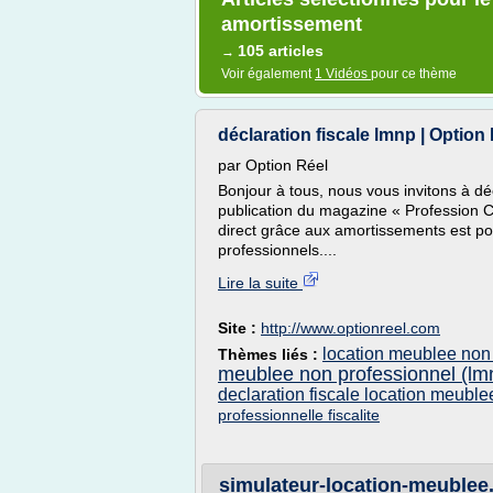
amortissement
105 articles
→
Voir également
1 Vidéos
pour ce thème
déclaration fiscale lmnp | Option
par Option Réel
Bonjour à tous, nous vous invitons à déc
publication du magazine « Profession CG
direct grâce aux amortissements est pos
professionnels....
Lire la suite
Site :
http://www.optionreel.com
location meublee non 
Thèmes liés :
meublee non professionnel (lm
declaration fiscale location meuble
professionnelle fiscalite
simulateur-location-meublee.