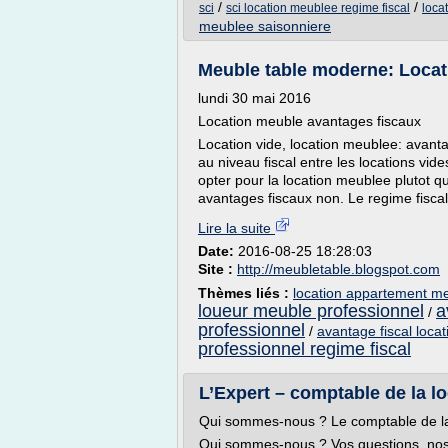
/
/
sci
sci location meublee regime fiscal
loca
meublee saisonniere
Meuble table moderne: Locat
lundi 30 mai 2016
Location meuble avantages fiscaux
Location vide, location meublee: avanta
au niveau fiscal entre les locations vid
opter pour la location meublee plutot q
avantages fiscaux non. Le regime fiscal
Lire la suite
Date:
2016-08-25 18:28:03
Site :
http://meubletable.blogspot.com
Thèmes liés :
location appartement me
loueur meuble professionnel
a
/
professionnel
/
avantage fiscal loca
professionnel regime fiscal
L’Expert – comptable de la l
Qui sommes-nous ? Le comptable de la
Qui sommes-nous ? Vos questions, no