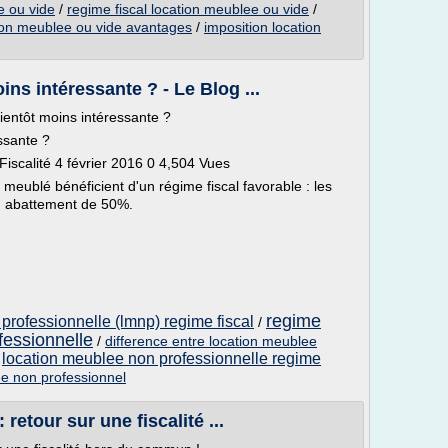
e ou vide
/
regime fiscal location meublee ou vide
/
ion meublee ou vide avantages
/
imposition location
ns intéressante ? - Le Blog ...
bientôt moins intéressante ?
ssante ?
Fiscalité 4 février 2016 0 4,504 Vues
n meublé bénéficient d'un régime fiscal favorable : les
un abattement de 50%.
regime
professionnelle (lmnp) regime fiscal
/
fessionnelle
/
difference entre location meublee
location meublee non professionnelle regime
/
ee non professionnel
retour sur une fiscalité ...