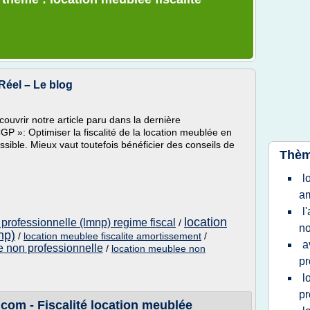
 Réel – Le blog
ouvrir notre article paru dans la dernière
P »: Optimiser la fiscalité de la location meublée en
sible. Mieux vaut toutefois bénéficier des conseils de
Thèm
l
am
l
location
professionnelle (lmnp) regime fiscal
/
no
np)
/
location meublee fiscalite amortissement
/
a
e non professionnelle
/
location meublee non
pr
l
pr
com - Fiscalité location meublée