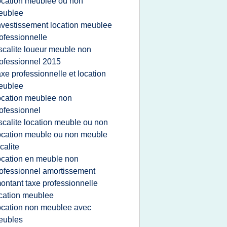
ocation meublee ou non
eublee
nvestissement location meublee
ofessionnelle
iscalite loueur meuble non
ofessionnel 2015
axe professionnelle et location
eublee
ocation meublee non
ofessionnel
iscalite location meuble ou non
ocation meuble ou non meuble
scalite
ocation en meuble non
ofessionnel amortissement
ontant taxe professionnelle
cation meublee
ocation non meublee avec
eubles