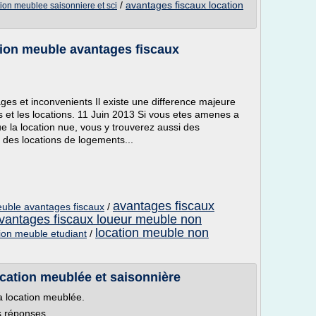
/
avantages fiscaux location
tion meublee saisonniere et sci
ion meuble avantages fiscaux
ges et inconvenients Il existe une difference majeure
es et les locations. 11 Juin 2013 Si vous etes amenes a
ue la location nue, vous y trouverez aussi des
 des locations de logements...
avantages fiscaux
uble avantages fiscaux
/
vantages fiscaux loueur meuble non
location meuble non
tion meuble etudiant
/
ocation meublée et saisonnière
 location meublée.
s réponses