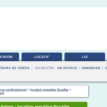
OCATION
LOCATIF
LOI
LEE
TEURS DE VIDÉOS
| SOUMETTRE :
UN ARTICLE
|
ANNONCER
|
non professionnel
>
location meublee fiscalite
>
ent
 thème : location meublee fiscalite