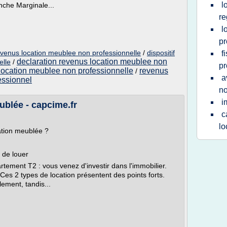
l
che Marginale...
re
l
pr
revenus location meublee non professionnelle
/
dispositif
f
declaration revenus location meublee non
elle
/
pr
 location meublee non professionnelle
revenus
/
a
essionnel
no
i
ublée - capcime.fr
c
lo
cation meublée ?
 de louer
rtement T2 : vous venez d'investir dans l'immobilier.
 Ces 2 types de location présentent des points forts.
lement, tandis...