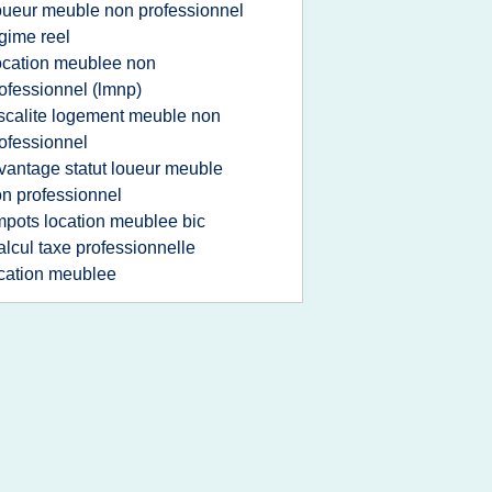
oueur meuble non professionnel
gime reel
ocation meublee non
ofessionnel (lmnp)
iscalite logement meuble non
ofessionnel
vantage statut loueur meuble
n professionnel
mpots location meublee bic
alcul taxe professionnelle
cation meublee