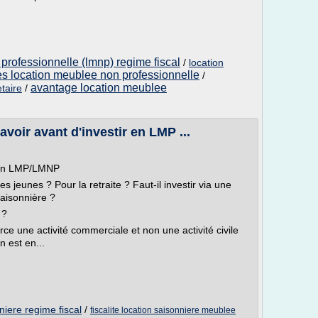
professionnelle (lmnp) regime fiscal
/
location
s location meublee non professionnelle
/
avantage location meublee
taire
/
voir avant d'investir en LMP ...
r en LMP/LMNP
es jeunes ? Pour la retraite ? Faut-il investir via une
aisonnière ?
 ?
e une activité commerciale et non une activité civile
 est en...
iere regime fiscal
/
fiscalite location saisonniere meublee