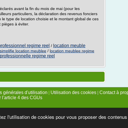
éclarés avant la fin du mois de mai (pour les
lleurs particuliers, la déclaration des revenus fonciers
 le type de location choisie et le montant global de ces
 pièges à éviter.
rofessionnel regime reel
location meuble
/
simplifie location meublee
/
location meublee regime
professionnelle regime reel
 générales d'utilisation
|
Utilisation des cookies
|
Contact à pro
r l'article 4 des CGUs
tez l'utilisation de cookies pour vous proposer des contenu