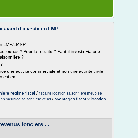
 avant d'investir en LMP ...
r en LMP/LMNP
es jeunes ? Pour la retraite ? Faut-il investir via une
aisonnière ?
 ?
e une activité commerciale et non une activité civile
 est en...
iere regime fiscal
/
fiscalite location saisonniere meublee
/
avantages fiscaux location
tion meublee saisonniere et sci
evenus fonciers ...