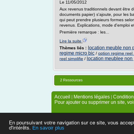
Le 11/05/2012
Aux revenus traditionnels devant être d
documents papier) s'ajoute, pour les bai
qui peut prendre plusieurs formes selon
revenus. Explications, mode d'emploi et
Première remarque : les...
Lire la suite
location meuble non p
Thèmes liés :
regime micro bic
/
option regime reel 
location meublee non 
reel simplifie
/
2 Ressources
Accueil
|
Mentions légales
|
Conditions
Pour ajouter ou supprimer un site, voi
En poursuivant votre navigation sur ce site, vous accep
d'intérêts.
En savoir plus