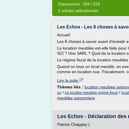
Classement : 334 / 510
2 articles sélectionnés
Les Echos - Les 8 choses à savoir
Accueil
Les 8 choses à savoir avant d'investi
La location meublée est-elle faite pour l
SCI ? Une SARL ? Quid de la location s
Le régime fiscal de la location meublée
Quand on loue un local meublé, on exerc
comme en location nue. Fiscalement, on
Lire la suite
Thèmes liés :
location meublee saisonn
/
/
sci
sci location meublee regime fiscal
loca
meublee saisonniere
Les Echos - Déclaration des r
Patrick Chappey |