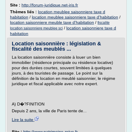
Site :
http://forum-juridique.net-iris.fr
Thèmes liés :
location meublee saisonniere taxe d
habitation
/
location meublee saisonniere taxe d'habitation
/
location saisonniere meuble taxe d'habitation
/
fiscalite
/
location saisonniere taxe d
location saisonniere meublee sci
habitation
Location saisonnière : législation &
fiscalité des meublés ...
La location saisonnière consiste à louer un bien
immobilier (résidence principale ou résidence locative)
pour des durées courtes, souvent limitées à quelques
jours, à des touristes de passage. Le point sur la
définition de la location en meublé saisonnier, le régime
juridique et fiscal applicable avec notre expert.
A) D�?FINITION
Depuis 2 ans, la ville de Paris tente de...
Lire la suite
Site :
http://www.patrimoine-prive.fr