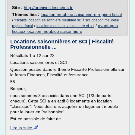
Site :
http://archives.lesechos.fr
Thèmes liés :
location meublee saisonniere regime fiscal
/
/
fiscalite location saisonniere meublee sci
sci location meublee
/
/
avantages
regime fiscal
location meublee saisonniere et sci
fiscaux location meublee saisonniere
Locations saisonnières et SCI | Fiscalité
Professionnelle ...
Résultats 1 à 12 sur 22
Locations saisonnières et SCI
Question postée dans le thème Fiscalité Professionnelle sur
le forum Finances, Fiscalité et Assurance.
55
Bonjour,
nous sommes 3 associés dans une SCI (1/3 de parts
chacun). Cette SCI a en actif 8 logements en location
"classique". Nous désirons acquérir un logement meublé
pour le louer en "saisonnier".
Est-ce possible de faire de...
Lire la suite