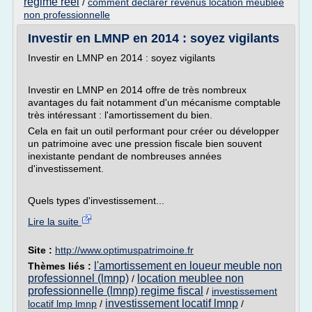
regime reel
/
comment declarer revenus location meublee
non professionnelle
Investir en LMNP en 2014 : soyez vigilants
Investir en LMNP en 2014 : soyez vigilants
Investir en LMNP en 2014 offre de très nombreux
avantages du fait notamment d'un mécanisme comptable
très intéressant : l'amortissement du bien.
Cela en fait un outil performant pour créer ou développer
un patrimoine avec une pression fiscale bien souvent
inexistante pendant de nombreuses années
d'investissement.
Quels types d'investissement...
Lire la suite
Site :
http://www.optimuspatrimoine.fr
l'amortissement en loueur meuble non
Thèmes liés :
professionnel (lmnp)
location meublee non
/
professionnelle (lmnp) regime fiscal
/
investissement
investissement locatif lmnp
locatif lmp lmnp
/
/