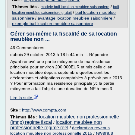
Thèmes liés :
/
modele bail location meublee saisonniere
bail
/
bail location meublee
location meublee saisonniere gratuit
saisonniere
/
avantage location meublee saisonniere
/
exemple bail location meublee saisonniere
Gérer soi-même la fiscalité de sa location
meublée non ...
46 Commentaires
dubois 29 octobre 2013 à 18 h 44 min _- Répondre
Ayant rénové une partie mitoyenne de ma résidence
principale pour environ 200 000EUR et mis celle ci en
location meublée depuis septembre,quelles sont les
déclarations et obligations comptables à prévoir pour 2013
? Pour information ma résidence principale yc la partie
mitoyenne a fait l'objet d'une donation de NP à mes 3...
Lire la suite
Site :
http://www.compta.com
location meublee non professionnelle
Thèmes liés :
(lmnp) regime fiscal
location meublee non
/
professionnelle regime reel
/
declaration revenus
revenus
location meublee non professionnelle 2015
/