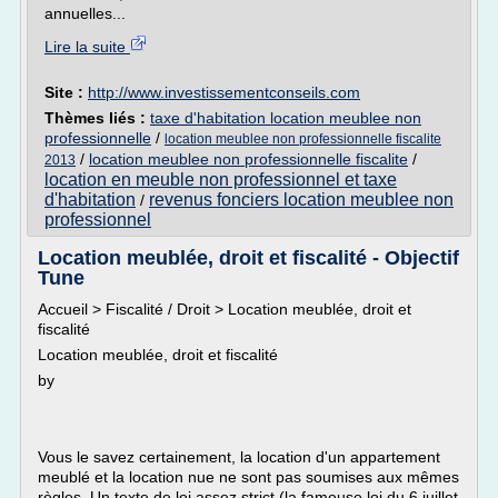
annuelles...
Lire la suite
Site :
http://www.investissementconseils.com
Thèmes liés :
taxe d'habitation location meublee non
professionnelle
/
location meublee non professionnelle fiscalite
/
location meublee non professionnelle fiscalite
/
2013
location en meuble non professionnel et taxe
d'habitation
revenus fonciers location meublee non
/
professionnel
Location meublée, droit et fiscalité - Objectif
Tune
Accueil > Fiscalité / Droit > Location meublée, droit et
fiscalité
Location meublée, droit et fiscalité
by
Vous le savez certainement, la location d'un appartement
meublé et la location nue ne sont pas soumises aux mêmes
règles. Un texte de loi assez strict (la fameuse loi du 6 juillet