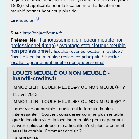
1989) est applicable pour la location nue. La location en
meublé permet beaucoup plus de...
Lire la suite
Site :
http://objectif-tune.fr
l'amortissement en loueur meuble non
Thèmes liés :
professionnel (lmnp)
avantage statut loueur meuble
/
non professionnel
/
fiscalite revenus location meublee
/
fiscalite location meublee residence principale
/
fiscalite
location appartement meuble non professionnel
LOUER MEUBLÉ OU NON MEUBLÉ -
inandfi-credits.fr
IMMOBILIER : LOUER MEUBL�? OU NON MEUBL�? ?
11 avril 2013
IMMOBILIER : LOUER MEUBL�? OU NON MEUBL�? ?
Louer vide ou meublé : quelle est la formule la plus
intéressante ? Souvent considérée comme plus rentable
que la location vide, la location meublée peut cependant
s'avérer plus coûteuse et sa fiscalité n'est plus forcément
aussi favorable. Comment choisir ?
La rentabilité...