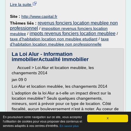
Lire la suite
Site :
http://www.capital.fr
revenus fonciers location meublee non
Thèmes liés :
professionnel
/
imposition revenus fonciers location
impots revenus fonciers location meublee
meublee
/
/
taxe d'habitation location non meublee etudiant
/
taxe
d'habitation location meublee non professionnelle
La Loi Alur - Information
immobilierActualité Immobilier
Accueil > Loi Alur et location meublée, les
changements 2014
jan 09 0
Loi Alur et location meublée, les changements 2014
L'adoption de la loi Alur a-t-elle un impact direct sur la
location meublée? Seuls quelques changements,
mineurs, sont à prévoir pour ce type de location. Côté
fiscalité, aucun bouleversement n'est à noter. Au coeur de
l' information immobilier, Info Immo se penche sur la loi
En poursuivant votre navigation sur ce site, vous acceptez
X
Alur et la location meublée.
l'utilisation de cookies pour vous proposer des contenus et
services adaptés à vos centres d'intérêts.
Loi Alur : le bail d'une location meublée
En savoir plus