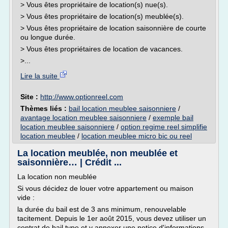
> Vous êtes propriétaire de location(s) nue(s).
> Vous êtes propriétaire de location(s) meublée(s).
> Vous êtes propriétaire de location saisonnière de courte
ou longue durée.
> Vous êtes propriétaires de location de vacances.
>...
Lire la suite
Site :
http://www.optionreel.com
Thèmes liés :
bail location meublee saisonniere
/
avantage location meublee saisonniere
/
exemple bail
location meublee saisonniere
/
option regime reel simplifie
location meublee
/
location meublee micro bic ou reel
La location meublée, non meublée et
saisonnière… | Crédit ...
La location non meublée
Si vous décidez de louer votre appartement ou maison
vide :
la durée du bail est de 3 ans minimum, renouvelable
tacitement. Depuis le 1er août 2015, vous devez utiliser un
contrat de bail type et y annexer une notice d'informations