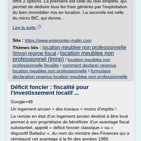
offre 2 options. La première est celle du réel simplifié, qui
permet de déduire tous les frais générés par l'exploitation
du bien immobilier mis en location. La seconde est celle
du micro BIC, qui donne...
Lire la suite
Site :
https://www.emprunter-malin.com
location meublee non professionnelle
Thèmes liés :
location meublee non
(lmnp) regime fiscal
/
professionnel (lmnp)
/
location meublee non
professionnelle fiscalite
/
comment declarer revenus
location meublee non professionnelle
/
formulaire
declaration revenus location meublee non professionnelle
Déficit foncier : fiscalité pour
l'investissement locatif ...
Google+48
Un logement ancien + des travaux = moins d'impôts !
La remise en état d'un logement ancien destiné à être loué
permet à son propriétaire de bénéficier d'un avantage fiscal
substantiel, appelé « déficit foncier classique » ou «
dispositif Balladur », du nom du ministre des Finances qui a
réinstauré cet avantage à la fin des années 1980.