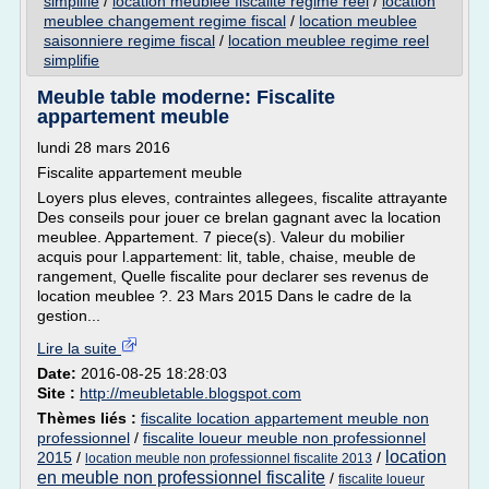
simplifie
/
location meublee fiscalite regime reel
/
location
meublee changement regime fiscal
/
location meublee
saisonniere regime fiscal
/
location meublee regime reel
simplifie
Meuble table moderne: Fiscalite
appartement meuble
lundi 28 mars 2016
Fiscalite appartement meuble
Loyers plus eleves, contraintes allegees, fiscalite attrayante
Des conseils pour jouer ce brelan gagnant avec la location
meublee. Appartement. 7 piece(s). Valeur du mobilier
acquis pour l.appartement: lit, table, chaise, meuble de
rangement, Quelle fiscalite pour declarer ses revenus de
location meublee ?. 23 Mars 2015 Dans le cadre de la
gestion...
Lire la suite
Date:
2016-08-25 18:28:03
Site :
http://meubletable.blogspot.com
Thèmes liés :
fiscalite location appartement meuble non
professionnel
/
fiscalite loueur meuble non professionnel
location
2015
/
/
location meuble non professionnel fiscalite 2013
en meuble non professionnel fiscalite
/
fiscalite loueur