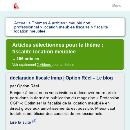
Menu
Accueil
>
Thèmes & articles : meublé non
professionnel
>
location meublee fiscalite
>
fiscalite
location meublee
Articles sélectionnés pour le thème :
fiscalite location meublee
156 articles
→
Voir également
2 Vidéos
pour ce thème
déclaration fiscale lmnp | Option Réel – Le blog
par Option Réel
Bonjour à tous, nous vous invitons à découvrir notre article
paru dans la dernière publication du magazine « Profession
CGP »: Optimiser la fiscalité de la location meublée en
direct grâce aux amortissements est possible. Mieux vaut
toutefois bénéficier des conseils de professionnels....
Lire la suite