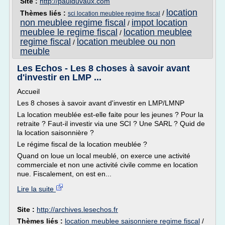
Site :
http://paulduvaux.com
location
Thèmes liés :
/
sci location meublee regime fiscal
non meublee regime fiscal
impot location
/
meublee le regime fiscal
location meublee
/
regime fiscal
location meublee ou non
/
meuble
Les Echos - Les 8 choses à savoir avant
d'investir en LMP ...
Accueil
Les 8 choses à savoir avant d'investir en LMP/LMNP
La location meublée est-elle faite pour les jeunes ? Pour la
retraite ? Faut-il investir via une SCI ? Une SARL ? Quid de
la location saisonnière ?
Le régime fiscal de la location meublée ?
Quand on loue un local meublé, on exerce une activité
commerciale et non une activité civile comme en location
nue. Fiscalement, on est en...
Lire la suite
Site :
http://archives.lesechos.fr
Thèmes liés :
location meublee saisonniere regime fiscal
/