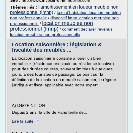
Site :
http://www.investir-et-immobilier.com
l'amortissement en loueur meuble non
Thèmes liés :
professionnel (lmnp)
/
taxe d'habitation location meublee
non professionnelle
/
dispositif lmnp location meublee non
location meublee non
professionnelle
/
professionnel (lmnp)
/
comment declarer revenus
location meublee non professionnelle
Location saisonnière : législation &
fiscalité des meublés ...
La location saisonnière consiste à louer un bien
immobilier (résidence principale ou résidence locative)
pour des durées courtes, souvent limitées à quelques
jours, à des touristes de passage. Le point sur la
définition de la location en meublé saisonnier, le régime
juridique et fiscal applicable avec notre expert.
A) D�?FINITION
Depuis 2 ans, la ville de Paris tente de...
Lire la suite