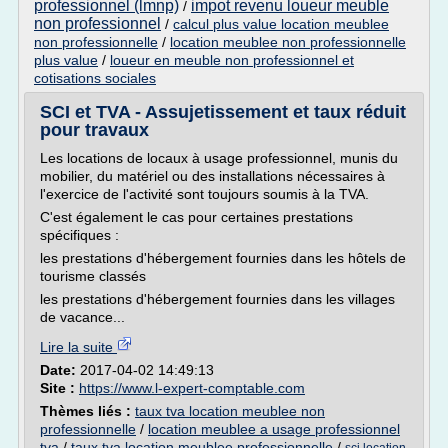
professionnel (lmnp)
impot revenu loueur meuble
/
non professionnel
/
calcul plus value location meublee
non professionnelle
/
location meublee non professionnelle
plus value
/
loueur en meuble non professionnel et
cotisations sociales
SCI et TVA - Assujetissement et taux réduit
pour travaux
Les locations de locaux à usage professionnel, munis du
mobilier, du matériel ou des installations nécessaires à
l'exercice de l'activité sont toujours soumis à la TVA.
C'est également le cas pour certaines prestations
spécifiques :
les prestations d'hébergement fournies dans les hôtels de
tourisme classés
les prestations d'hébergement fournies dans les villages
de vacance...
Lire la suite
Date:
2017-04-02 14:49:13
Site :
https://www.l-expert-comptable.com
Thèmes liés :
taux tva location meublee non
professionnelle
/
location meublee a usage professionnel
tva
/
taux tva location meublee professionnelle
/