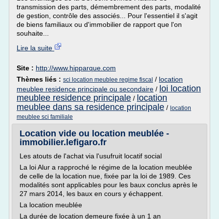
transmission des parts, démembrement des parts, modalité
de gestion, contrôle des associés... Pour l'essentiel il s'agit
de biens familiaux ou d'immobilier de rapport que l'on
souhaite...
Lire la suite
Site :
http://www.hipparque.com
Thèmes liés :
/
location
sci location meublee regime fiscal
loi location
meublee residence principale ou secondaire
/
meublee residence principale
location
/
meublee dans sa residence principale
/
location
meublee sci familiale
Location vide ou location meublée -
immobilier.lefigaro.fr
Les atouts de l'achat via l'usufruit locatif social
La loi Alur a rapproché le régime de la location meublée
de celle de la location nue, fixée par la loi de 1989. Ces
modalités sont applicables pour les baux conclus après le
27 mars 2014, les baux en cours y échappent.
La location meublée
La durée de location demeure fixée à un 1 an