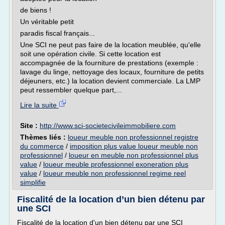
de biens !
Un véritable petit
paradis fiscal français...
Une SCI ne peut pas faire de la location meublée, qu'elle
soit une opération civile. Si cette location est
accompagnée de la fourniture de prestations (exemple :
lavage du linge, nettoyage des locaux, fourniture de petits
déjeuners, etc.) la location devient commerciale. La LMP
peut ressembler quelque part,...
Lire la suite
Site :
http://www.sci-societecivileimmobiliere.com
Thèmes liés :
loueur meuble non professionnel registre
du commerce
/
imposition plus value loueur meuble non
professionnel
/
loueur en meuble non professionnel plus
value
/
loueur meuble professionnel exoneration plus
value
/
loueur meuble non professionnel regime reel
simplifie
Fiscalité de la location d’un bien détenu par
une SCI
Fiscalité de la location d'un bien détenu par une SCI