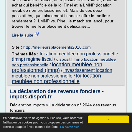
achat qui bénéficie de la loi Pinel et la LMNP (location
meublée non professionnelle). Mais de ces deux
possibilités, quel placement financier offre le meilleur
rendement ? LMNP vs. Pinel, le match est lancé, pour
trouver le meilleur placement défiscalisé...
Lire la suite
Site :
http://meilleursplacements2016.com
location meublee non professionnelle
Thèmes liés :
(lmnp) regime fiscal
/
dispositif lmnp location meublee
location meublee non
non professionnelle
/
professionnel (lmnp)
investissement location
/
loi location
meublee non professionnelle
/
meublee non professionnelle
La déclaration des revenus fonciers -
impots.dispofi.fr
Déclaration impots > La déclaration n° 2044 des revenus
fonciers
La déclaration des revenus fonciers
En poursuivant votre navigation sur ce site, vous acceptez
X
l'utilisation de cookies pour vous proposer des contenus et
Les propriétaires de biens loués non meublés doivent
services adaptés à vos centres d'intérêts.
En savoir plus
remplir une déclaration spéciale de revenus fonciers (n°