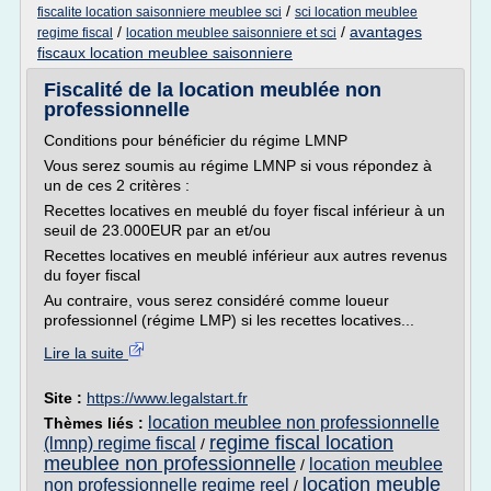
/
fiscalite location saisonniere meublee sci
sci location meublee
/
/
avantages
regime fiscal
location meublee saisonniere et sci
fiscaux location meublee saisonniere
Fiscalité de la location meublée non
professionnelle
Conditions pour bénéficier du régime LMNP
Vous serez soumis au régime LMNP si vous répondez à
un de ces 2 critères :
Recettes locatives en meublé du foyer fiscal inférieur à un
seuil de 23.000EUR par an et/ou
Recettes locatives en meublé inférieur aux autres revenus
du foyer fiscal
Au contraire, vous serez considéré comme loueur
professionnel (régime LMP) si les recettes locatives...
Lire la suite
Site :
https://www.legalstart.fr
location meublee non professionnelle
Thèmes liés :
regime fiscal location
(lmnp) regime fiscal
/
meublee non professionnelle
location meublee
/
location meuble
non professionnelle regime reel
/