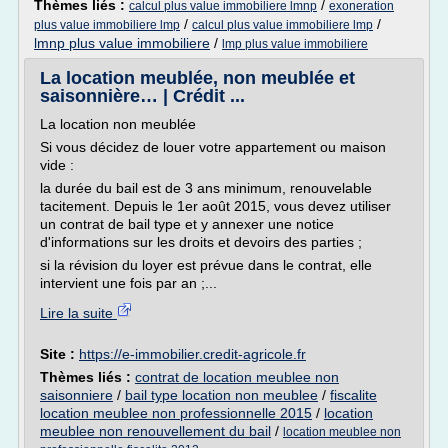
Thèmes liés :
/
calcul plus value immobiliere lmnp
exoneration
/
/
plus value immobiliere lmp
calcul plus value immobiliere lmp
lmnp plus value immobiliere
/
lmp plus value immobiliere
La location meublée, non meublée et
saisonnière… | Crédit ...
La location non meublée
Si vous décidez de louer votre appartement ou maison
vide :
la durée du bail est de 3 ans minimum, renouvelable
tacitement. Depuis le 1er août 2015, vous devez utiliser
un contrat de bail type et y annexer une notice
d'informations sur les droits et devoirs des parties ;
si la révision du loyer est prévue dans le contrat, elle
intervient une fois par an ;...
Lire la suite
Site :
https://e-immobilier.credit-agricole.fr
Thèmes liés :
contrat de location meublee non
saisonniere
/
bail type location non meublee
/
fiscalite
location meublee non professionnelle 2015
/
location
meublee non renouvellement du bail
/
location meublee non