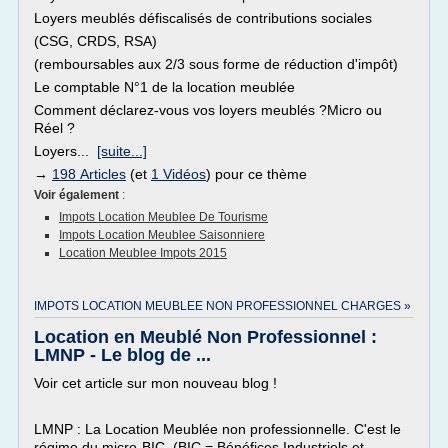
Loyers meublés défiscalisés de contributions sociales
(CSG, CRDS, RSA)
(remboursables aux 2/3 sous forme de réduction d'impôt)
Le comptable N°1 de la location meublée
Comment déclarez-vous vos loyers meublés ?Micro ou
Réel ?
Loyers...
[suite...]
→
198 Articles
(et
1 Vidéos
) pour ce thème
Voir également
:
Impots Location Meublee De Tourisme
Impots Location Meublee Saisonniere
Location Meublee Impots 2015
IMPOTS LOCATION MEUBLEE NON PROFESSIONNEL CHARGES »
Location en Meublé Non Professionnel :
LMNP - Le blog de ...
Voir cet article sur mon nouveau blog !
LMNP : La Location Meublée non professionnelle. C'est le
régime du micro-BIC (BIC = Bénéfices Industriels et