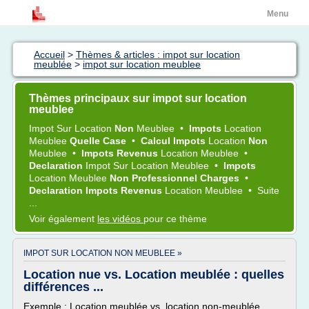
Menu
Accueil
>
Thèmes & articles : impot sur location
meublée
>
impot sur location meublee
Thèmes principaux sur impot sur location
meublee
Impot
Sur
Location
Non
Meublee
•
Impots
Location
Meublee
Quelle Case
•
Calcul Impots
Location
Non
Meublee
•
Impots Revenus
Location Meublee
•
Declaration
Impot
Sur
Location Meublee
•
Impots
Location Meublee
Non Professionnel Charges
•
Declaration Impots Revenus
Location Meublee
•
Suite
...
Voir également
les vidéos
pour ce thème
IMPOT SUR LOCATION NON MEUBLEE »
Location nue vs. Location meublée : quelles
différences ...
Exemple : Location meublée vs. location non-meublée