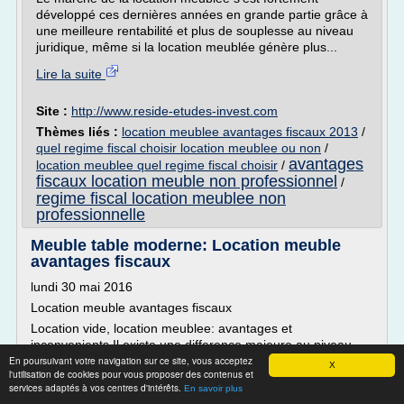
développé ces dernières années en grande partie grâce à
une meilleure rentabilité et plus de souplesse au niveau
juridique, même si la location meublée génère plus...
Lire la suite
Site :
http://www.reside-etudes-invest.com
Thèmes liés :
location meublee avantages fiscaux 2013
/
quel regime fiscal choisir location meublee ou non
/
avantages
location meublee quel regime fiscal choisir
/
fiscaux location meuble non professionnel
/
regime fiscal location meublee non
professionnelle
Meuble table moderne: Location meuble
avantages fiscaux
lundi 30 mai 2016
Location meuble avantages fiscaux
Location vide, location meublee: avantages et
inconvenients Il existe une difference majeure au niveau
En poursuivant votre navigation sur ce site, vous acceptez
fiscal entre les locations vides et les locations. 11 Juin 2013
X
l'utilisation de cookies pour vous proposer des contenus et
Si vous etes amenes a opter pour la location meublee plutot
services adaptés à vos centres d'intérêts.
En savoir plus
que la location nue, vous y trouverez aussi des avantages