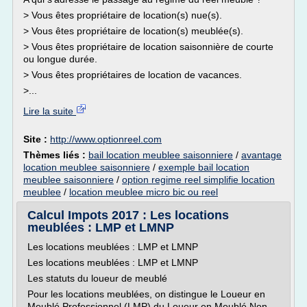
> Vous êtes propriétaire de location(s) nue(s).
> Vous êtes propriétaire de location(s) meublée(s).
> Vous êtes propriétaire de location saisonnière de courte
ou longue durée.
> Vous êtes propriétaires de location de vacances.
>...
Lire la suite
Site :
http://www.optionreel.com
Thèmes liés :
bail location meublee saisonniere
/
avantage
location meublee saisonniere
/
exemple bail location
meublee saisonniere
/
option regime reel simplifie location
meublee
/
location meublee micro bic ou reel
Calcul Impots 2017 : Les locations
meublées : LMP et LMNP
Les locations meublées : LMP et LMNP
Les locations meublées : LMP et LMNP
Les statuts du loueur de meublé
Pour les locations meublées, on distingue le Loueur en
Meublé Professionnel (LMP) du Loueur en Meublé Non