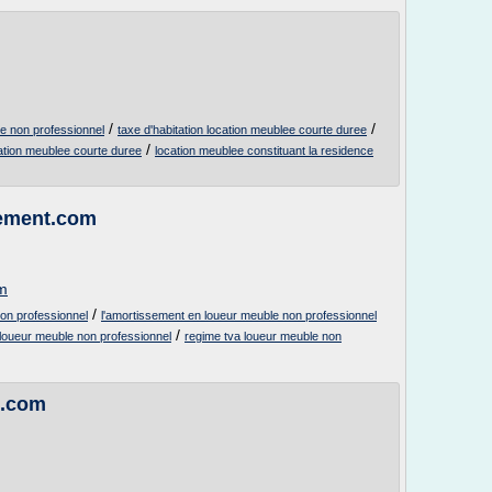
/
/
e non professionnel
taxe d'habitation location meublee courte duree
/
ocation meublee courte duree
location meublee constituant la residence
gement.com
m
/
non professionnel
l'amortissement en loueur meuble non professionnel
/
 loueur meuble non professionnel
regime tva loueur meuble non
p.com