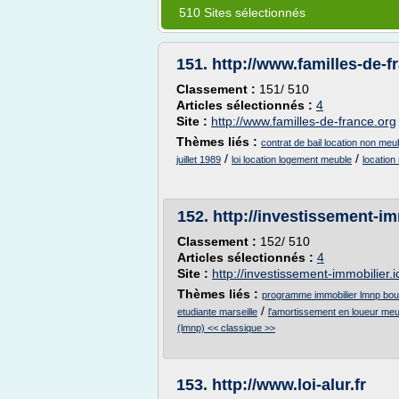
510 Sites sélectionnés
151.
http://www.familles-de-f
Classement :
151/ 510
Articles sélectionnés :
4
Site :
http://www.familles-de-france.org
Thèmes liés :
contrat de bail location non meu
/
/
juillet 1989
loi location logement meuble
location
152.
http://investissement-imm
Classement :
152/ 510
Articles sélectionnés :
4
Site :
http://investissement-immobilier.ic
Thèmes liés :
programme immobilier lmnp bo
/
etudiante marseille
l'amortissement en loueur meu
(lmnp) << classique >>
153.
http://www.loi-alur.fr