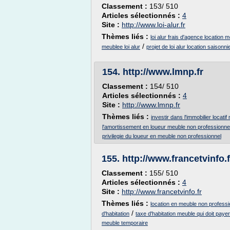
Classement :
153/ 510
Articles sélectionnés :
4
Site :
http://www.loi-alur.fr
Thèmes liés :
loi alur frais d'agence location 
/
meublee loi alur
projet de loi alur location saisonni
154.
http://www.lmnp.fr
Classement :
154/ 510
Articles sélectionnés :
4
Site :
http://www.lmnp.fr
Thèmes liés :
investir dans l'immobilier locati
l'amortissement en loueur meuble non professionne
privilegie du loueur en meuble non professionnel
155.
http://www.francetvinfo.f
Classement :
155/ 510
Articles sélectionnés :
4
Site :
http://www.francetvinfo.fr
Thèmes liés :
location en meuble non professio
/
d'habitation
taxe d'habitation meuble qui doit payer
meuble temporaire