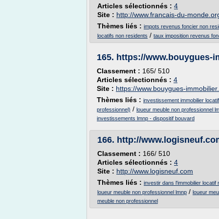
Articles sélectionnés :
4
Site :
http://www.francais-du-monde.or
Thèmes liés :
impots revenus foncier non res
/
locatifs non residents
taux imposition revenus fon
165.
https://www.bouygues-i
Classement :
165/ 510
Articles sélectionnés :
4
Site :
https://www.bouygues-immobilier
Thèmes liés :
investissement immobilier locati
/
professionnel)
loueur meuble non professionnel l
investissements lmnp - dispositif bouvard
166.
http://www.logisneuf.co
Classement :
166/ 510
Articles sélectionnés :
4
Site :
http://www.logisneuf.com
Thèmes liés :
investir dans l'immobilier locati
/
loueur meuble non professionnel lmnp
loueur meub
meuble non professionnel