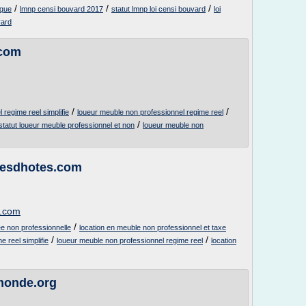
/
/
/
ique
lmnp censi bouvard 2017
statut lmnp loi censi bouvard
loi
vard
.com
/
/
regime reel simplifie
loueur meuble non professionnel regime reel
/
statut loueur meuble professionnel et non
loueur meuble non
resdhotes.com
s.com
/
ee non professionnelle
location en meuble non professionnel et taxe
/
/
 reel simplifie
loueur meuble non professionnel regime reel
location
-monde.org