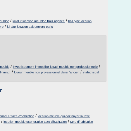
/
/
meublee
loi alur location meublee frais agence
bail type location
/
ere
loi alur location saisonniere paris
/
/
f meuble
investissement immobilier locatif meuble non professionnelle
/
/
l (lmnp)
loueur meuble non professionnel dans l'ancien
statut fiscal
r
/
nnel et taxe d'habitation
location meuble qui doit payer la taxe
/
/
location meuble exoneration taxe d'habitation
taxe d'habitation