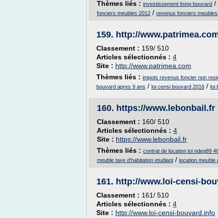
Thèmes liés :
/
investissement lmnp bouvard
/
fonciers meubles 2012
revenus fonciers meubles
159.
http://www.patrimea.co
Classement :
159/ 510
Articles sélectionnés :
4
Site :
http://www.patrimea.com
Thèmes liés :
impots revenus foncier non resi
/
/
bouvard apres 9 ans
loi censi bouvard 2016
loi
160.
https://www.lebonbail.fr
Classement :
160/ 510
Articles sélectionnés :
4
Site :
https://www.lebonbail.fr
Thèmes liés :
contrat de location loi ndeg89 46
/
meuble taxe d'habitation etudiant
location meuble q
161.
http://www.loi-censi-bou
Classement :
161/ 510
Articles sélectionnés :
4
Site :
http://www.loi-censi-bouvard.info