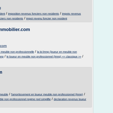
g
/
/
ident
imposition revenus fonciers non residents
impots revenus
/
ciers non residents
impot revenu foncier non resident
mmobilier.com
.com
/
f meuble non professionnelle
la loi lmnp (loueur en meuble non
/
/
mnp
le loueur en meuble non professionnel (lmnp) << classique >>
m
/
/
f meuble
l'amortissement en loueur meuble non professionnel (lmnp)
/
le non professionnel regime reel simplifie
declaration revenus loueur