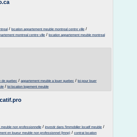
o.ca
/
/
treal
location appartement meuble montreal centre ville
/
partement montreal centre ville
location appartement meuble montreal
/
/
le de quebec
appartement meuble a louer quebec
loi pour louer
/
ble
loi location logement meuble
catif.pro
/
/
f meuble non professionnelle
investir dans l'immobilier locatif meuble
/
ment en loueur meuble non professionnel (lmnp)
contrat location