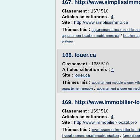
167.
http://www.simplissimm
Classement :
167/ 510
Articles sélectionnés :
4
Site :
http://www.simplissimmo.ca
Thèmes liés :
appartement a louer meuble mon
/
appartement location meuble montreal
location ap
plateau
168.
louer.ca
Classement :
168/ 510
Articles sélectionnés :
4
Site :
louer.ca
Thèmes liés :
appartement meuble a louer vil
/
appartement meuble
appartement a louer en meu
169.
http://www.immobilier-lo
Classement :
169/ 510
Articles sélectionnés :
4
Site :
http://www.immobilier-locatif.pro
Thèmes liés :
investissement immobilier locati
/
investissement locatif meuble etudiant
l'amortisse