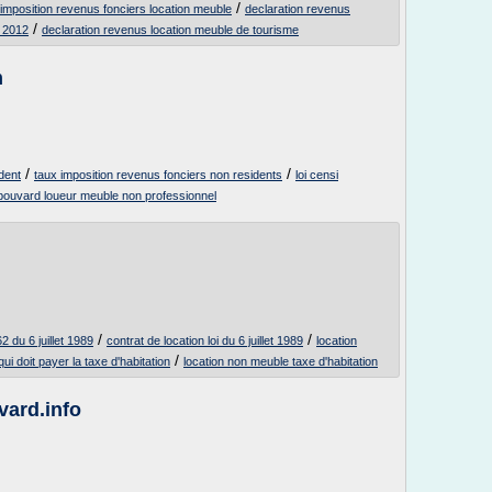
/
imposition revenus fonciers location meuble
declaration revenus
/
 2012
declaration revenus location meuble de tourisme
m
/
/
dent
taux imposition revenus fonciers non residents
loi censi
 bouvard loueur meuble non professionnel
/
/
2 du 6 juillet 1989
contrat de location loi du 6 juillet 1989
location
/
ui doit payer la taxe d'habitation
location non meuble taxe d'habitation
vard.info