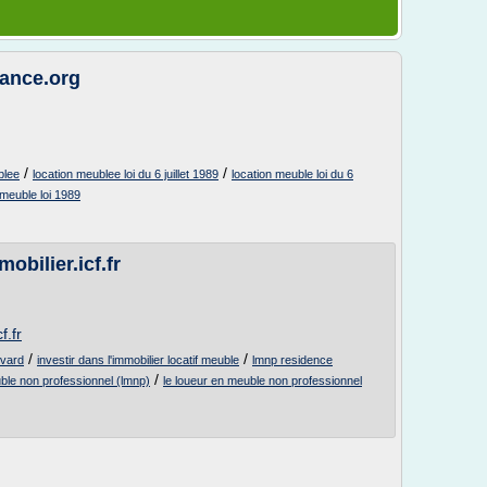
rance.org
/
/
blee
location meublee loi du 6 juillet 1989
location meuble loi du 6
 meuble loi 1989
obilier.icf.fr
f.fr
/
/
uvard
investir dans l'immobilier locatif meuble
lmnp residence
/
ble non professionnel (lmnp)
le loueur en meuble non professionnel