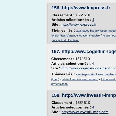
156.
http://www.lexpress.fr
Classement :
156/ 510
Articles sélectionnés :
4
Site :
http://www.lexpress.fr
Thèmes liés :
avantages fiscaux loueur meubl
/
loi alur frais d'agence location meublee
loi alur l
principale du locataire
157.
http://www.cogedim-lo
Classement :
157/ 510
Articles sélectionnés :
4
Site :
http://www.cogedim-logement.co
Thèmes liés :
avantage statut loueur meuble 
/
/
(lmnp)
statut lmnp loi censi bouvard
loi bouvard
professionnel
158.
http://www.investir-lmn
Classement :
158/ 510
Articles sélectionnés :
4
Site :
http://www.investir-lmnp.com