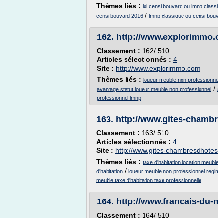
Thèmes liés :
loi censi bouvard ou lmnp class
/
censi bouvard 2016
lmnp classique ou censi bou
162.
http://www.explorimmo
Classement :
162/ 510
Articles sélectionnés :
4
Site :
http://www.explorimmo.com
Thèmes liés :
loueur meuble non professionnel 
/
avantage statut loueur meuble non professionnel
professionnel lmnp
163.
http://www.gites-chamb
Classement :
163/ 510
Articles sélectionnés :
4
Site :
http://www.gites-chambresdhote
Thèmes liés :
taxe d'habitation location meubl
/
d'habitation
loueur meuble non professionnel regime
meuble taxe d'habitation taxe professionnelle
164.
http://www.francais-du
Classement :
164/ 510