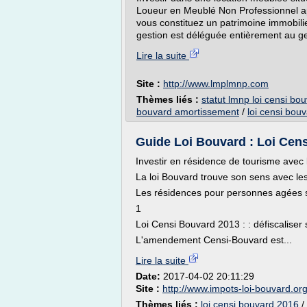
Loueur en Meublé Non Professionnel a
vous constituez un patrimoine immobili
gestion est déléguée entièrement au ge
Lire la suite
Site :
http://www.lmplmnp.com
Thèmes liés :
statut lmnp loi censi bo
bouvard amortissement
/
loi censi bou
Guide Loi Bouvard : Loi Cens
Investir en résidence de tourisme avec 
La loi Bouvard trouve son sens avec les
Les résidences pour personnes agées son
1
Loi Censi Bouvard 2013 : : défiscaliser
L'amendement Censi-Bouvard est...
Lire la suite
Date:
2017-04-02 20:11:29
Site :
http://www.impots-loi-bouvard.or
Thèmes liés :
loi censi bouvard 2016
/