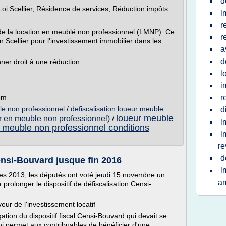
d
Loi Scellier, Résidence de services, Réduction impôts
l
r
de la location en meublé non professionnel (LMNP). Ce
r
ion Scellier pour l'investissement immobilier dans les
a
d
er droit à une réduction...
l
i
om
r
le non professionnel
/
defiscalisation loueur meuble
d
loueur meuble
ur en meuble non professionnel)
/
l
 meuble non professionnel conditions
l
r
d
ensi-Bouvard jusque fin 2016
l
nces 2013, les députés ont voté jeudi 15 novembre un
am
olonger le dispositif de défiscalisation Censi-
eur de l'investissement locatif
tion du dispositif fiscal Censi-Bouvard qui devait se
i permet aux contribuables de bénéficier d'une