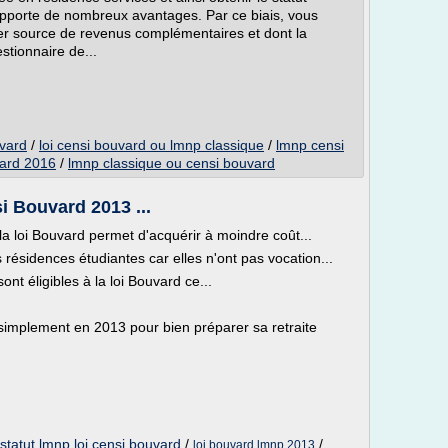
pporte de nombreux avantages. Par ce biais, vous
er source de revenus complémentaires et dont la
stionnaire de...
uvard
/
loi censi bouvard ou lmnp classique
/
lmnp censi
vard 2016
/
lmnp classique ou censi bouvard
i Bouvard 2013 ...
la loi Bouvard permet d'acquérir à moindre coût...
 résidences étudiantes car elles n'ont pas vocation...
t éligibles à la loi Bouvard ce...
 simplement en 2013 pour bien préparer sa retraite
g
statut lmnp loi censi bouvard
/
/
loi bouvard lmnp 2013