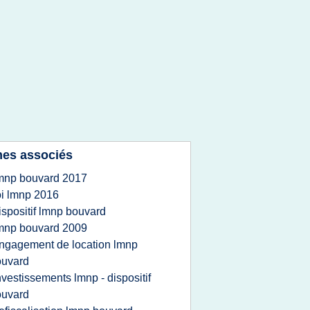
es associés
mnp bouvard 2017
oi lmnp 2016
ispositif lmnp bouvard
mnp bouvard 2009
ngagement de location lmnp
ouvard
nvestissements lmnp - dispositif
ouvard