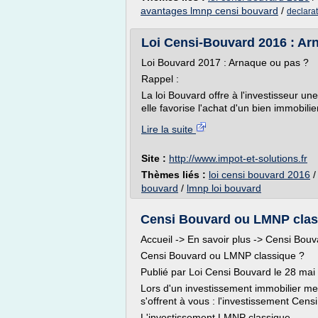
avantages lmnp censi bouvard
/
declara
Loi Censi-Bouvard 2016 : Arn
Loi Bouvard 2017 : Arnaque ou pas ?
Rappel :
La loi Bouvard offre à l'investisseur un
elle favorise l'achat d'un bien immobili
Lire la suite
Site :
http://www.impot-et-solutions.fr
Thèmes liés :
loi censi bouvard 2016
bouvard
/
lmnp loi bouvard
Censi Bouvard ou LMNP clas
Accueil -> En savoir plus -> Censi Bou
Censi Bouvard ou LMNP classique ?
Publié par Loi Censi Bouvard le 28 mai
Lors d'un investissement immobilier meu
s'offrent à vous : l'investissement Ce
L'investissement LMNP classique