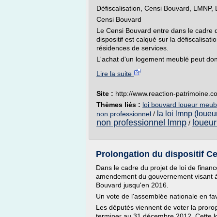
Défiscalisation, Censi Bouvard, LMNP, 
Censi Bouvard
Le Censi Bouvard entre dans le cadre 
dispositif est calqué sur la défiscalisat
résidences de services.
L'achat d'un logement meublé peut donn
Lire la suite
Site :
http://www.reaction-patrimoine.c
Thèmes liés :
loi bouvard loueur meub
la loi lmnp (loue
non professionnel
/
non professionnel lmnp
loueur
/
Prolongation du dispositif C
Dans le cadre du projet de loi de fina
amendement du gouvernement visant à pr
Bouvard jusqu'en 2016.
Un vote de l'assemblée nationale en fav
Les députés viennent de voter la proroga
terminer au 31 décembre 2012. Cette lo