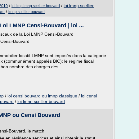
/
/
loi lmnp scellier
 2010
loi lmp lmnp scellier bouvard
/
ard
lmnp scellier bouvard
Loi LMNP Censi-Bouvard | loi ...
 Fiscaux de la Loi LMNP Censi-Bouvard
 Censi-Bouvard
immobilier locatif LMNP sont imposés dans la catégorie
ux (communément appelés BIC); le régime fiscal
 bon nombre des charges des...
np
/
loi censi bouvard ou lmnp classique
/
loi censi
bouvard
/
loi lmnp scellier bouvard
LMNP ou Censi Bouvard
Censi-Bouvard, le match
e en résidence services et ainsi obtenir le statut