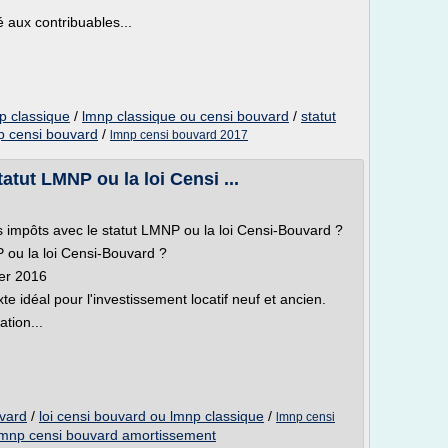
 aux contribuables...
p classique
/
lmnp classique ou censi bouvard
/
statut
p censi bouvard
/
lmnp censi bouvard 2017
atut LMNP ou la loi Censi ...
s impôts avec le statut LMNP ou la loi Censi-Bouvard ?
 ou la loi Censi-Bouvard ?
ier 2016
e idéal pour l'investissement locatif neuf et ancien.
ation...
uvard
/
loi censi bouvard ou lmnp classique
/
lmnp censi
lmnp censi bouvard amortissement