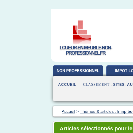
LOUEUR-EN-MEUBLE-NON-
PROFESSIONNEL.FR
NON PROFESSIONNEL
IMPOT L
MEUB
ACCUEIL
| CLASSEMENT :
SITES
,
AU
Accueil
>
Thèmes & articles : lmnp b
Articles sélectionnés pour l