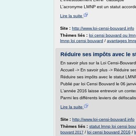
L'acronyme LMNP est un statut accordé
Lire la suite
Site :
http://www.loi-censi-bouvard.info
Thèmes liés :
loi censi bouvard ou lmn
lmnp loi censi bouvard
/
avantages lmn
Réduire ses impôts avec le st
En savoir plus sur la Loi Censi-Bouvard
Accueil -> En savoir plus -> Réduire se
Réduire ses impôts avec le statut LMNP
Publié par loi Censi Bouvard le 06 janv
L'année 2016 laisse entrevoir un context
Parmi les différents leviers de défiscalis
Lire la suite
Site :
http://www.loi-censi-bouvard.info
Thèmes liés :
statut lmnp loi censi bo
/
loi censi bouvard 2016
/
bouvard 2017