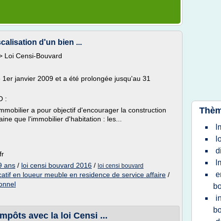
alisation d'un bien ...
 > Loi Censi-Bouvard
 1er janvier 2009 et a été prolongée jusqu'au 31
 :
Thèm
 immobilier a pour objectif d'encourager la construction
e que l'immobilier d'habitation : les...
l
l
d
fr
l
9 ans
/
loi censi bouvard 2016
/
loi censi bouvard
e
catif en loueur meuble en residence de service affaire
/
onnel
b
i
b
mpôts avec la loi Censi ...