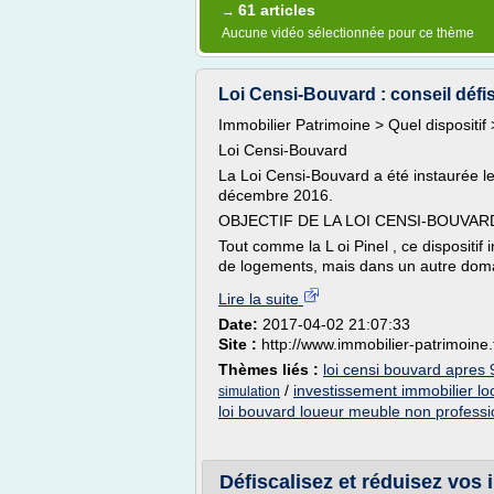
61 articles
→
Aucune vidéo sélectionnée pour ce thème
Loi Censi-Bouvard : conseil défisc
Immobilier Patrimoine > Quel dispositif
Loi Censi-Bouvard
La Loi Censi-Bouvard a été instaurée le
décembre 2016.
OBJECTIF DE LA LOI CENSI-BOUVARD
Tout comme la L oi Pinel , ce dispositif
de logements, mais dans un autre domain
Lire la suite
Date:
2017-04-02 21:07:33
Site :
http://www.immobilier-patrimoine.
Thèmes liés :
loi censi bouvard apres 
/
investissement immobilier lo
simulation
loi bouvard loueur meuble non professi
Défiscalisez et réduisez vos i