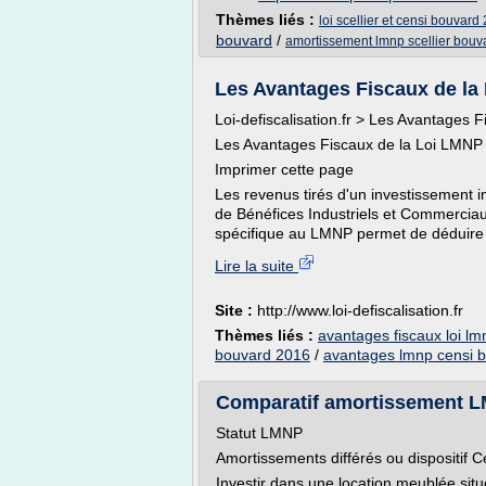
Thèmes liés :
loi scellier et censi bouvard
bouvard
/
amortissement lmnp scellier bouv
Les Avantages Fiscaux de la 
Loi-defiscalisation.fr > Les Avantages
Les Avantages Fiscaux de la Loi LMNP
Imprimer cette page
Les revenus tirés d'un investissement 
de Bénéfices Industriels et Commercia
spécifique au LMNP permet de déduire
Lire la suite
Site :
http://www.loi-defiscalisation.fr
Thèmes liés :
avantages fiscaux loi lm
bouvard 2016
/
avantages lmnp censi 
Comparatif amortissement 
Statut LMNP
Amortissements différés ou dispositif 
Investir dans une location meublée situé