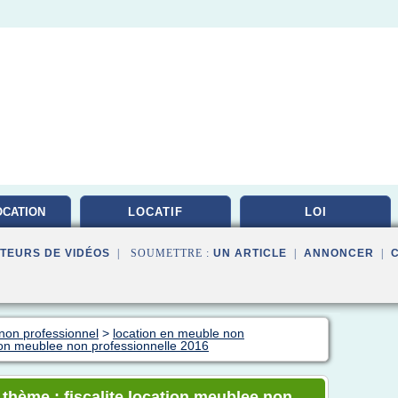
OCATION
LOCATIF
LOI
LEE
TEURS DE VIDÉOS
| SOUMETTRE :
UN ARTICLE
|
ANNONCER
|
non professionnel
>
location en meuble non
ation meublee non professionnelle 2016
 thème : fiscalite location meublee non