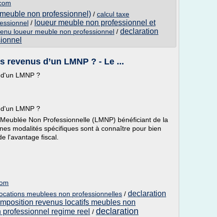
.com
n meuble non professionnel)
/
calcul taxe
loueur meuble non professionnel et
fessionnel
/
declaration
venu loueur meuble non professionnel
/
ionnel
s revenus d’un LMNP ? - Le ...
s d'un LMNP ?
s d'un LMNP ?
n Meublée Non Professionnelle (LMNP) bénéficiant de la
nes modalités spécifiques sont à connaître pour bien
de l'avantage fiscal.
com
declaration
locations meublees non professionnelles
/
imposition revenus locatifs meubles non
declaration
 professionnel regime reel
/