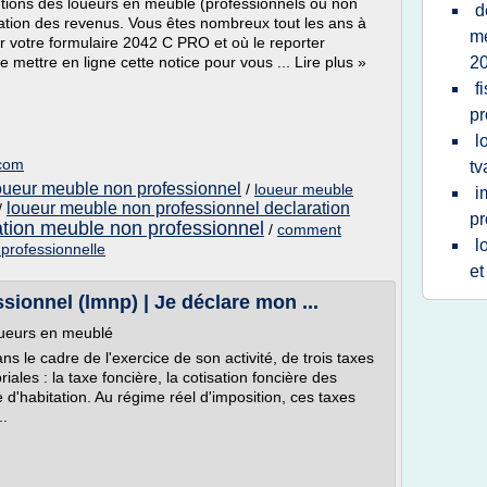
entions des loueurs en meublé (professionnels ou non
d
ration des revenus. Vous êtes nombreux tout les ans à
me
r votre formulaire 2042 C PRO et où le reporter
ettre en ligne cette notice pour vous ... Lire plus »
2
f
pr
l
.com
tv
loueur meuble non professionnel
/
loueur meuble
i
loueur meuble non professionnel declaration
/
pr
ation meuble non professionnel
/
comment
l
professionnelle
et
ionnel (lmnp) | Je déclare mon ...
oueurs en meublé
ns le cadre de l'exercice de son activité, de trois taxes
oriales : la taxe foncière, la cotisation foncière des
e d'habitation. Au régime réel d'imposition, ces taxes
..