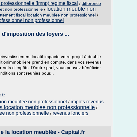
professionnelle (lmnp) regime fiscal
/
difference
location meuble non
et non professionnelle
/
ttement fiscal location meublee non professionnel
/
rofessionnel non professionnel
e d'imposition des loyers ...
reinvestissement locatif impacte votre projet à double
uisitionimmobilière prend en compte, dans vos revenus
r nets d'impôts. D'autre part, vous pouvez bénéficier
nditions sont réunies pour...
.fr
tion meublee non professionnel
impots revenus
/
s location meublee non professionnelle
/
ee non professionnelle
revenus fonciers
/
 la location meublée - Capital.fr