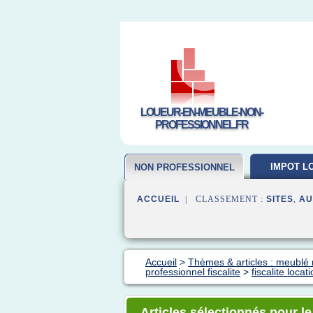
LOUEUR-EN-MEUBLE-NON-
PROFESSIONNEL.FR
IMPOT L
NON PROFESSIONNEL
MEUB
ACCUEIL
| CLASSEMENT :
SITES
,
AU
Accueil
>
Thèmes & articles : meublé 
professionnel fiscalite
>
fiscalite loc
Articles sélectionnés pour le