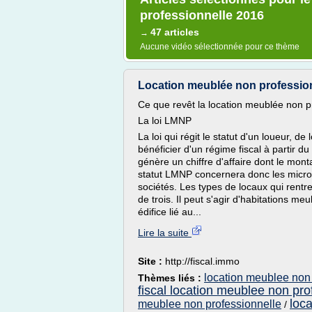
professionnelle 2016
47 articles
→
Aucune vidéo sélectionnée pour ce thème
Location meublée non profession
Ce que revêt la location meublée non p
La loi LMNP
La loi qui régit le statut d'un loueur, 
bénéficier d'un régime fiscal à partir d
génère un chiffre d'affaire dont le mon
statut LMNP concernera donc les micro
sociétés. Les types de locaux qui rentr
de trois. Il peut s'agir d'habitations m
édifice lié au...
Lire la suite
Site :
http://fiscal.immo
location meublee non 
Thèmes liés :
fiscal location meublee non pro
loc
meublee non professionnelle
/