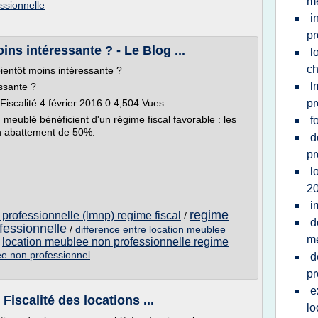
m
ssionnelle
i
pr
ns intéressante ? - Le Blog ...
l
ch
bientôt moins intéressante ?
l
ssante ?
 Fiscalité 4 février 2016 0 4,504 Vues
pr
n meublé bénéficient d'un régime fiscal favorable : les
f
un abattement de 50%.
d
pr
l
2
i
regime
professionnelle (lmnp) regime fiscal
/
d
fessionnelle
/
difference entre location meublee
me
location meublee non professionnelle regime
/
ee non professionnel
d
pr
e
Fiscalité des locations ...
lo