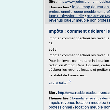
Site :
http://www.jedeclaremonmeuble
la loi lmnp (loueur e
Thèmes liés :
professionnelle loueur meuble non pro
taxe professionnelle
/
declaration re
revenus loueur meuble non profess
Impôts : comment déclarer le
Impôts : comment déclarer les revenu
23
2013
Impôts : comment déclarer les revenu
Pour les investisseurs dans la Locatio
réduction d'impôt Censi Bouvard, certai
déclarer les revenus locatifs et profiter 
Le statut de Loueur en...
Lire la suite
Site :
http://www.reside-etudes-invest.
Thèmes liés :
formulaire revenus des 
impots revenus location meublee
/
professionnel
location meuble non
/