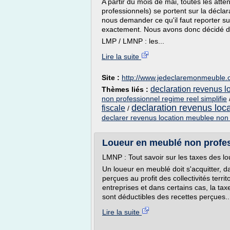
A partir du mois de mai, toutes les att
professionnels) se portent sur la décla
nous demander ce qu'il faut reporter su
exactement. Nous avons donc décidé de m
LMP / LMNP : les...
Lire la suite
Site :
http://www.jedeclaremonmeuble
declaration revenus 
Thèmes liés :
non professionnel regime reel simplifie
declaration revenus loc
fiscale
/
declarer revenus location meublee non 
Loueur en meublé non profess
LMNP : Tout savoir sur les taxes des l
Un loueur en meublé doit s'acquitter, da
perçues au profit des collectivités territ
entreprises et dans certains cas, la tax
sont déductibles des recettes perçues..
Lire la suite