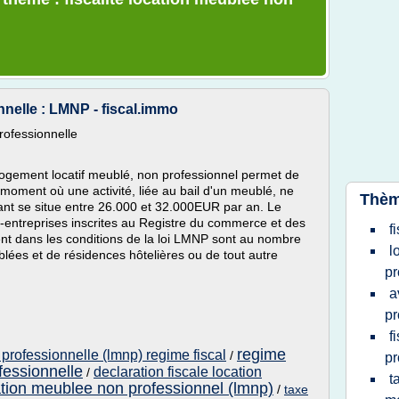
nelle : LMNP - fiscal.immo
rofessionnelle
de logement locatif meublé, non professionnel permet de
u moment où une activité, liée au bail d'un meublé, ne
Thèm
tant se situe entre 26.000 et 32.000EUR par an. Le
-entreprises inscrites au Registre du commerce et des
f
ent dans les conditions de la loi LMNP sont au nombre
l
eublées et de résidences hôtelières ou de tout autre
pr
a
pr
f
regime
professionnelle (lmnp) regime fiscal
/
pr
fessionnelle
declaration fiscale location
/
t
ation meublee non professionnel (lmnp)
/
taxe