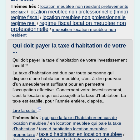
Thèmes liés :
location meublee non resident prelevements
location meublee non professionnelle (lmnp)
sociaux
/
regime fiscal
location meublee non professionnelle
/
regime fiscal location meublee non
regime reel
/
professionnelle
/
imposition location meublee non
resident
Qui doit payer la taxe d'habitation de votre
...
Qui doit payer la taxe d'habitation de votre investissement
locatif ?
La taxe d'habitation est due par toute personne qui
dispose d'une habitation meublée, c'est-à-dire pourvue
d'un ameublement suffisant pour en permettre
l'occupation effective. Concernant votre investissement,
c'est le locataire qui est assujetti à la taxe d'habitation. La
taxe est établie, pour l'année entière, d'après...
Lire la suite
Thèmes liés :
qui paie la taxe d'habitation en cas de
location meublee
/
en location meublee qui paie la taxe
d'habitation
/
taxe d habitation location meublee
taxe d habitation en location meublee
proprietaire
/
/
location meublee dans habitation principale