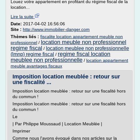
Louez votre appartement en profitant du régime fiscal de la
location...
Lire la suite
Date:
2017-04-02 16:56:06
Site :
http://www.immobilier-danger.com
Thèmes liés :
fiscalite location appartement meuble non
location meuble non professionnel
professionnel
/
regime fiscal
location meublee non professionnelle
/
regime fiscal location
(lmnp) regime fiscal
/
meublee non professionnelle
/
location appartement
meuble avantages fiscaux
Imposition location meublée : retour sur
une fiscalité ...
Imposition location meublée : retour sur une fiscalité hors
du commun !
Imposition location meublée : retour sur une fiscalité hors
du commun !
Le
| Par Philippe Moussaud | Location Meublée |
Imprimer
Comme nous l'avons évoqué dans nos articles sur la