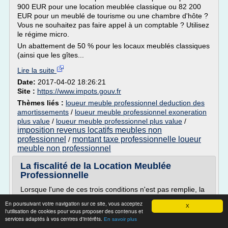
900 EUR pour une location meublée classique ou 82 200
EUR pour un meublé de tourisme ou une chambre d'hôte ?
Vous ne souhaitez pas faire appel à un comptable ? Utilisez
le régime micro.
Un abattement de 50 % pour les locaux meublés classiques
(ainsi que les gîtes...
Lire la suite
Date:
2017-04-02 18:26:21
Site :
https://www.impots.gouv.fr
Thèmes liés :
loueur meuble professionnel deduction des
amortissements
/
loueur meuble professionnel exoneration
plus value
/
loueur meuble professionnel plus value
/
imposition revenus locatifs meubles non
professionnel
montant taxe professionnelle loueur
/
meuble non professionnel
La fiscalité de la Location Meublée
Professionnelle
Lorsque l'une de ces trois conditions n'est pas remplie, la
location meublée est automatiquement qualifiée de « non-
En poursuivant votre navigation sur ce site, vous acceptez
X
professionnelle ».
l'utilisation de cookies pour vous proposer des contenus et
services adaptés à vos centres d'intérêts.
Cette nouvelle définition s'applique à compter de
En savoir plus