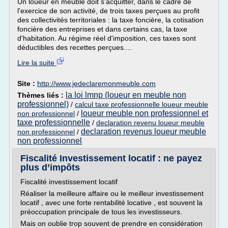
Un loueur en meublé doit s'acquitter, dans le cadre de
l'exercice de son activité, de trois taxes perçues au profit
des collectivités territoriales : la taxe foncière, la cotisation
foncière des entreprises et dans certains cas, la taxe
d'habitation. Au régime réel d'imposition, ces taxes sont
déductibles des recettes perçues....
Lire la suite
Site :
http://www.jedeclaremonmeuble.com
la loi lmnp (loueur en meuble non
Thèmes liés :
professionnel)
/
calcul taxe professionnelle loueur meuble
loueur meuble non professionnel et
non professionnel
/
taxe professionnelle
/
declaration revenu loueur meuble
declaration revenus loueur meuble
non professionnel
/
non professionnel
Fiscalité Investissement locatif : ne payez
plus d’impôts
Fiscalité investissement locatif
Réaliser la meilleure affaire ou le meilleur investissement
locatif , avec une forte rentabilité locative , est souvent la
préoccupation principale de tous les investisseurs.
Mais on oublie trop souvent de prendre en considération