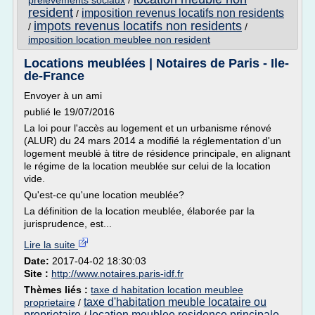
prelevements sociaux
/
resident
imposition revenus locatifs non residents
/
impots revenus locatifs non residents
/
/
imposition location meublee non resident
Locations meublées | Notaires de Paris - Ile-
de-France
Envoyer à un ami
publié le 19/07/2016
La loi pour l'accès au logement et un urbanisme rénové
(ALUR) du 24 mars 2014 a modifié la réglementation d'un
logement meublé à titre de résidence principale, en alignant
le régime de la location meublée sur celui de la location
vide.
Qu'est-ce qu'une location meublée?
La définition de la location meublée, élaborée par la
jurisprudence, est...
Lire la suite
Date:
2017-04-02 18:30:03
Site :
http://www.notaires.paris-idf.fr
Thèmes liés :
taxe d habitation location meublee
taxe d'habitation meuble locataire ou
proprietaire
/
proprietaire
location meublee residence principale