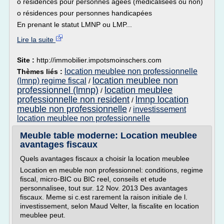
o résidences pour personnes âgées (médicalisées ou non)
o résidences pour personnes handicapées
En prenant le statut LMNP ou LMP...
Lire la suite
Site :
http://immobilier.impotsmoinschers.com
location meublee non professionnelle
Thèmes liés :
location meublee non
(lmnp) regime fiscal
/
professionnel (lmnp)
location meublee
/
professionnelle non resident
lmnp location
/
meuble non professionnelle
investissement
/
location meublee non professionnelle
Meuble table moderne: Location meublee
avantages fiscaux
Quels avantages fiscaux a choisir la location meublee
Location en meuble non professionnel: conditions, regime
fiscal, micro-BIC ou BIC reel, conseils et etude
personnalisee, tout sur. 12 Nov. 2013 Des avantages
fiscaux. Meme si c.est rarement la raison initiale de l.
investissement, selon Maud Velter, la fiscalite en location
meublee peut.