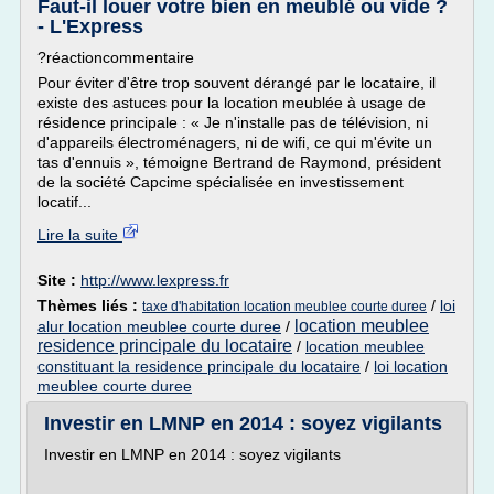
Faut-il louer votre bien en meublé ou vide ?
- L'Express
?réactioncommentaire
Pour éviter d'être trop souvent dérangé par le locataire, il
existe des astuces pour la location meublée à usage de
résidence principale : « Je n'installe pas de télévision, ni
d'appareils électroménagers, ni de wifi, ce qui m'évite un
tas d'ennuis », témoigne Bertrand de Raymond, président
de la société Capcime spécialisée en investissement
locatif...
Lire la suite
Site :
http://www.lexpress.fr
Thèmes liés :
/
loi
taxe d'habitation location meublee courte duree
location meublee
alur location meublee courte duree
/
residence principale du locataire
/
location meublee
constituant la residence principale du locataire
/
loi location
meublee courte duree
Investir en LMNP en 2014 : soyez vigilants
Investir en LMNP en 2014 : soyez vigilants