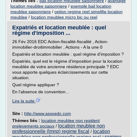
Thèmes liés :
bail location meublee saisonniere
/
avantage
location meublee saisonniere
/
exemple bail location
meublee saisonniere
/
option regime reel simplifie location
meublee
/
location meublee micro bic ou reel
Expatriés et location meublée : quel
régime d'imposition ...
26 Fév 2016 EDC Action-fiscalité-fiscalité , Action-
immobilier-droitimmobilier , Actions - A la une 0
Expatriés et location meublée : quel régime d'imposition ?
Expatriés, quel est le régime d'imposition pour la location
meublée de votre ancienne résidence principale ? EDC
vous apporte quelques éclaircissements sur cette
situation.
Quel régime appliquer ?
En l'absence de convention...
Lire la suite
Site :
http://www.assoedc.com
Thèmes liés :
location meublee non resident
location meublee non
prelevements sociaux
/
professionnelle (lmnp) regime fiscal
location
/