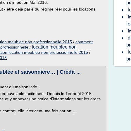
ation d'impôt en Mai 2016.
pr
 - être déjà parlé du régime réel pour les locations
l
f
re
f
d
ation meublee non professionnelle 2015
/
comment
pr
location meublee non
professionnelle
/
l
ation location meublee non professionnelle 2015
/
2015
pr
blée et saisonnière… | Crédit ...
ment ou maison vide :
 renouvelable tacitement. Depuis le 1er août 2015,
ype et y annexer une notice d'informations sur les droits
 contrat, elle intervient une fois par an ;...