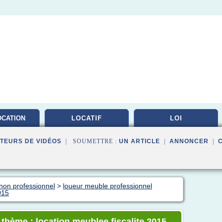
OCATION
LOCATIF
LOI
LEE
TEURS DE VIDÉOS
| SOUMETTRE :
UN ARTICLE
|
ANNONCER
|
non professionnel
>
loueur meuble professionnel
015
 thème : location meublee fiscalite 2015