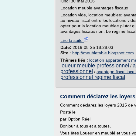
lundi 30 mai 2016
Location meuble avantages fiscaux
Location vide, location meublee: avanta
au niveau fiscal entre les locations vid
opter pour la location meublee plutot q
avantages fiscaux non. Le regime fiscal
Lire la suite
Date:
2016-08-25 18:28:03
Site :
http://meubletable.blogspot.com
Thèmes liés :
location appartement m
loueur meuble professionnel
a
/
professionnel
/
avantage fiscal loca
professionnel regime fiscal
Comment déclarez les loyers 
Comment déclarez les loyers 2015 de v
Posté le
par Option Réel
Bonjour à tous et à toutes,
Vous êtes Loueur en meublé et vous vo