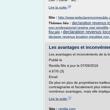
LMP / LMNP : les...
Lire la suite
Site :
http://www.jedeclaremonmeuble
declaration revenus 
Thèmes liés :
non professionnel regime reel simplifie
declaration revenus loc
fiscale
/
declarer revenus location meublee non 
Les avantages et inconvénien
Les avantages et inconvénients de la l
Publié le
Rentila Mis à jour le 07/09/2016
4.67/5 (3)
Email
De plus en plus de propriétaires baille
contraignante et fiscalement plus intér
nombreux avantages, mais elle implique 
Lire la suite
Site :
rentila.com