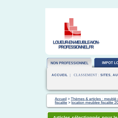
LOUEUR-EN-MEUBLE-NON-
PROFESSIONNEL.FR
IMPOT L
NON PROFESSIONNEL
MEUB
ACCUEIL
| CLASSEMENT :
SITES
,
AU
Accueil
>
Thèmes & articles : meublé 
fiscalite
>
location meublee fiscalite 2
Articles sélectionnés pour le