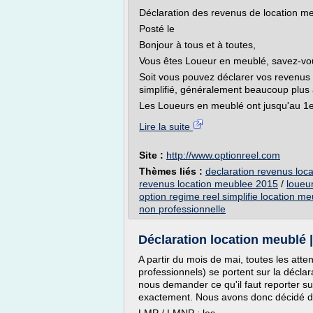
Déclaration des revenus de location m
Posté le
Bonjour à tous et à toutes,
Vous êtes Loueur en meublé, savez-vo
Soit vous pouvez déclarer vos revenus 
simplifié, généralement beaucoup plus
Les Loueurs en meublé ont jusqu'au 1e
Lire la suite
Site :
http://www.optionreel.com
Thèmes liés :
declaration revenus loc
revenus location meublee 2015
/
loueu
option regime reel simplifie location m
non professionnelle
Déclaration location meublé | 
A partir du mois de mai, toutes les att
professionnels) se portent sur la décla
nous demander ce qu'il faut reporter su
exactement. Nous avons donc décidé de m