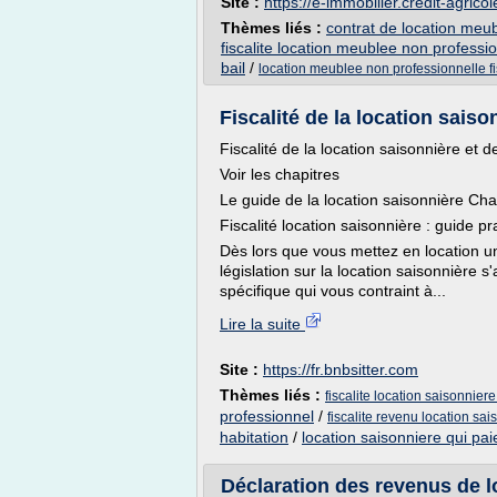
Site :
https://e-immobilier.credit-agricole
Thèmes liés :
contrat de location meu
fiscalite location meublee non professi
bail
/
location meublee non professionnelle fi
Fiscalité de la location saiso
Fiscalité de la location saisonnière et 
Voir les chapitres
Le guide de la location saisonnière Cha
Fiscalité location saisonnière : guide pr
Dès lors que vous mettez en location 
législation sur la location saisonnière s
spécifique qui vous contraint à...
Lire la suite
Site :
https://fr.bnbsitter.com
Thèmes liés :
fiscalite location saisonnier
professionnel
/
fiscalite revenu location sai
habitation
/
location saisonniere qui paie
Déclaration des revenus de l