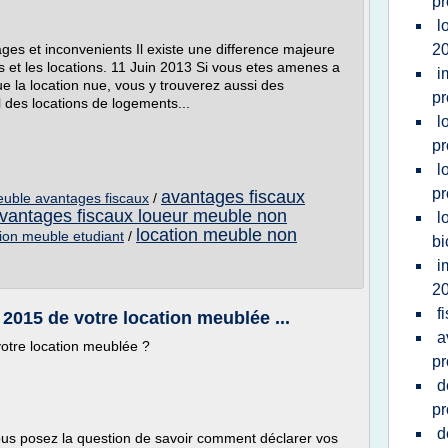
pr
l
ges et inconvenients Il existe une difference majeure
2
es et les locations. 11 Juin 2013 Si vous etes amenes a
i
ue la location nue, vous y trouverez aussi des
pr
 des locations de logements...
l
pr
l
pr
avantages fiscaux
euble avantages fiscaux
/
vantages fiscaux loueur meuble non
l
location meuble non
tion meuble etudiant
/
bi
i
2
f
2015 de votre location meublée ...
a
otre location meublée ?
pr
d
pr
d
us posez la question de savoir comment déclarer vos