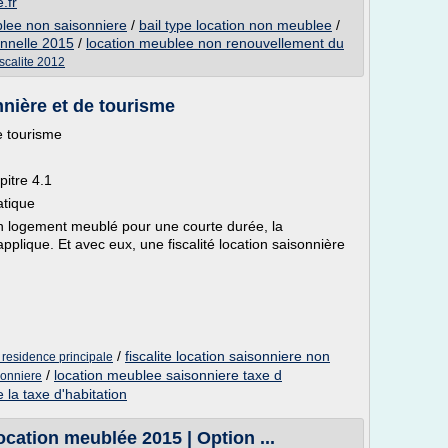
.fr
blee non saisonniere
/
bail type location non meublee
/
onnelle 2015
/
location meublee non renouvellement du
scalite 2012
nnière et de tourisme
de tourisme
pitre 4.1
atique
un logement meublé pour une courte durée, la
'applique. Et avec eux, une fiscalité location saisonnière
/
fiscalite location saisonniere non
e residence principale
/
location meublee saisonniere taxe d
sonniere
 la taxe d'habitation
ocation meublée 2015 | Option ...