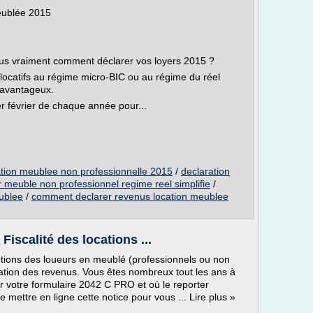
eublée 2015
us vraiment comment déclarer vos loyers 2015 ?
locatifs au régime micro-BIC ou au régime du réel
 avantageux.
r février de chaque année pour...
ation meublee non professionnelle 2015
/
declaration
r meuble non professionnel regime reel simplifie
/
eublee
/
comment declarer revenus location meublee
Fiscalité des locations ...
entions des loueurs en meublé (professionnels ou non
ration des revenus. Vous êtes nombreux tout les ans à
r votre formulaire 2042 C PRO et où le reporter
ettre en ligne cette notice pour vous ... Lire plus »