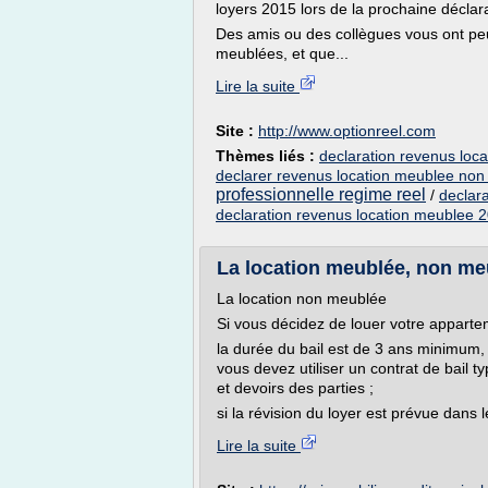
loyers 2015 lors de la prochaine déclar
Des amis ou des collègues vous ont peut
meublées, et que...
Lire la suite
Site :
http://www.optionreel.com
Thèmes liés :
declaration revenus loc
declarer revenus location meublee non 
professionnelle regime reel
/
declar
declaration revenus location meublee 
La location meublée, non meu
La location non meublée
Si vous décidez de louer votre apparte
la durée du bail est de 3 ans minimum,
vous devez utiliser un contrat de bail t
et devoirs des parties ;
si la révision du loyer est prévue dans le
Lire la suite