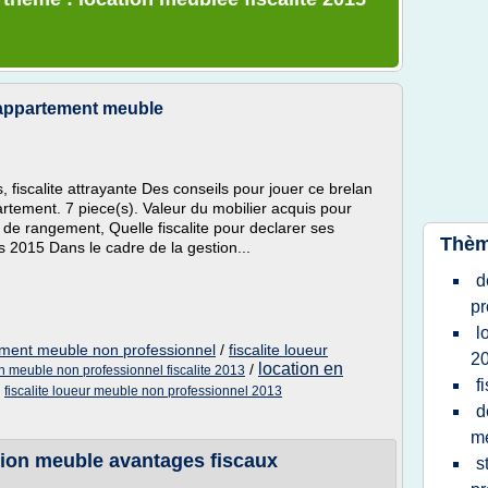
 appartement meuble
, fiscalite attrayante Des conseils pour jouer ce brelan
rtement. 7 piece(s). Valeur du mobilier acquis pour
e de rangement, Quelle fiscalite pour declarer ses
Thèm
 2015 Dans le cadre de la gestion...
d
pr
l
tement meuble non professionnel
/
fiscalite loueur
2
location en
/
on meuble non professionnel fiscalite 2013
f
/
fiscalite loueur meuble non professionnel 2013
d
me
ion meuble avantages fiscaux
s