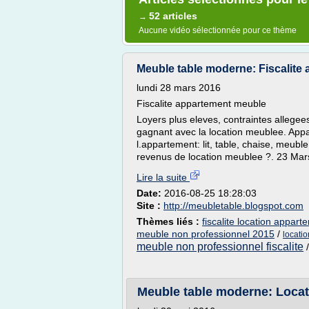
52 articles
→
Aucune vidéo sélectionnée pour ce thème
Meuble table moderne: Fiscalite
lundi 28 mars 2016
Fiscalite appartement meuble
Loyers plus eleves, contraintes allegees
gagnant avec la location meublee. Appa
l.appartement: lit, table, chaise, meubl
revenus de location meublee ?. 23 Mars
Lire la suite
Date:
2016-08-25 18:28:03
Site :
http://meubletable.blogspot.com
Thèmes liés :
fiscalite location appar
meuble non professionnel 2015
/
locati
meuble non professionnel fiscalite
Meuble table moderne: Locat