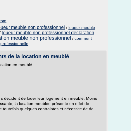
.com
loueur meuble non professionnel
/
loueur meuble
loueur meuble non professionnel declaration
/
ation meuble non professionnel
/
comment
professionnelle
ts de la location en meublé
ocation en meublé
urs décident de louer leur logement en meublé. Moins
essante, la location meublée présente en effet de
toutefois quelques contraintes et nécessite de de...