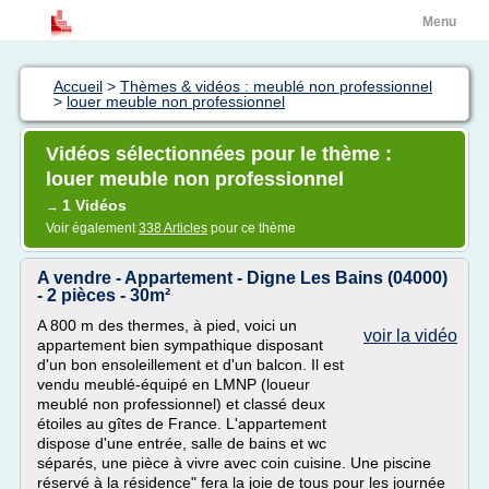
Menu
Accueil
>
Thèmes & vidéos : meublé non professionnel
>
louer meuble non professionnel
Vidéos sélectionnées pour le thème :
louer meuble non professionnel
1 Vidéos
→
Voir également
338 Articles
pour ce thème
A vendre - Appartement - Digne Les Bains (04000)
- 2 pièces - 30m²
A 800 m des thermes, à pied, voici un
voir la vidéo
appartement bien sympathique disposant
d'un bon ensoleillement et d'un balcon. Il est
vendu meublé-équipé en LMNP (loueur
meublé non professionnel) et classé deux
étoiles au gîtes de France. L'appartement
dispose d'une entrée, salle de bains et wc
séparés, une pièce à vivre avec coin cuisine. Une piscine
réservé à la résidence" fera la joie de tous pour les journée