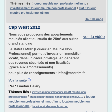
Thèmes liés :
/
loueur meuble non professionnel lmnp
/
investissement loueur meuble non professionnel
statut loueur
meuble professionnel et non
Haut de page
Cap West 2012
Nous vous proposons des appartements
voir la vidéo
meublés allant du studio de 28m² aux suites
grand standing
Le statut LMNP (Loueur en Meublé Non
Professionnel) permet d'investir en immobilier
locatif, dans un cadre privilégié, en générant
des revenus sécurisés et non fiscalisés
(grâce aux amortissements).
pour plus de renseignements : infos@mastrim.fr
Voir la suite
Par :
Gaetan Helary
Thèmes liés :
investissement immobilier locatif meuble non
/
/
loueur
professionnelle
statut loueur meuble non professionnel 2012
/
meuble non professionnel lmnp
lmnp location meuble non
/
professionnelle
location studio meuble ou non