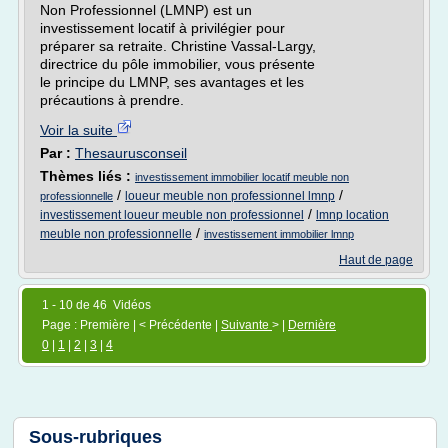
Non Professionnel (LMNP) est un
investissement locatif à privilégier pour
préparer sa retraite. Christine Vassal-Largy,
directrice du pôle immobilier, vous présente
le principe du LMNP, ses avantages et les
précautions à prendre.
Voir la suite
Par :
Thesaurusconseil
Thèmes liés :
investissement immobilier locatif meuble non
/
/
loueur meuble non professionnel lmnp
professionnelle
/
investissement loueur meuble non professionnel
lmnp location
/
meuble non professionnelle
investissement immobilier lmnp
Haut de page
1 - 10 de 46 Vidéos
Page : Première | < Précédente |
Suivante
> |
Dernière
0
|
1
|
2
|
3
|
4
Sous-rubriques