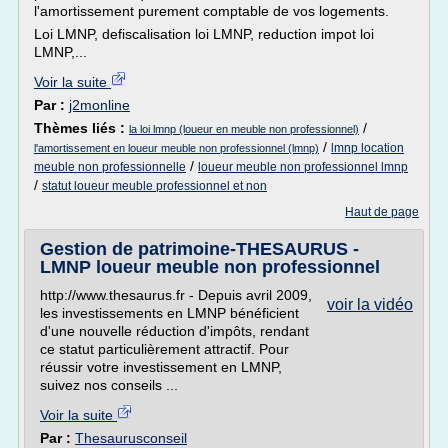
l'amortissement purement comptable de vos logements.
Loi LMNP, defiscalisation loi LMNP, reduction impot loi
LMNP,...
Voir la suite
Par :
j2monline
Thèmes liés :
/
la loi lmnp (loueur en meuble non professionnel)
/
lmnp location
l'amortissement en loueur meuble non professionnel (lmnp)
/
meuble non professionnelle
loueur meuble non professionnel lmnp
/
statut loueur meuble professionnel et non
Haut de page
Gestion de patrimoine-THESAURUS -
LMNP loueur meuble non professionnel
http://www.thesaurus.fr - Depuis avril 2009,
voir la vidéo
les investissements en LMNP bénéficient
d'une nouvelle réduction d'impôts, rendant
ce statut particulièrement attractif. Pour
réussir votre investissement en LMNP,
suivez nos conseils ...
Voir la suite
Par :
Thesaurusconseil