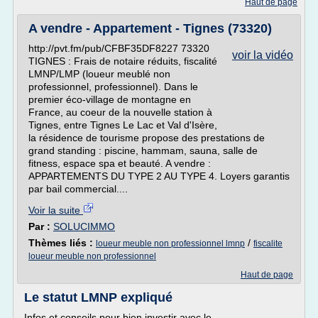
Haut de page
A vendre - Appartement - Tignes (73320)
http://pvt.fm/pub/CFBF35DF8227 73320
voir la vidéo
TIGNES : Frais de notaire réduits, fiscalité
LMNP/LMP (loueur meublé non
professionnel, professionnel). Dans le
premier éco-village de montagne en
France, au coeur de la nouvelle station à
Tignes, entre Tignes Le Lac et Val d'Isère,
la résidence de tourisme propose des prestations de
grand standing : piscine, hammam, sauna, salle de
fitness, espace spa et beauté. A vendre :
APPARTEMENTS DU TYPE 2 AU TYPE 4. Loyers garantis
par bail commercial....
Voir la suite
Par :
SOLUCIMMO
Thèmes liés :
/
loueur meuble non professionnel lmnp
fiscalite
loueur meuble non professionnel
Haut de page
Le statut LMNP expliqué
Infos et conseils pour bien investir avec le