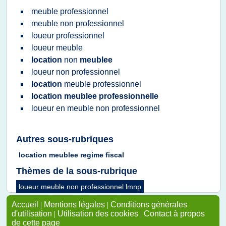
meuble professionnel
meuble non professionnel
loueur professionnel
loueur meuble
location
non
meublee
loueur non professionnel
location
meuble professionnel
location meublee professionnelle
loueur
en
meuble non professionnel
Autres sous-rubriques
location meublee regime fiscal
Thèmes de la sous-rubrique
loueur meuble non professionnel lmnp
Accueil
|
Mentions légales
|
Conditions générales
d'utilisation
|
Utilisation des cookies
|
Contact à propos
de cette page