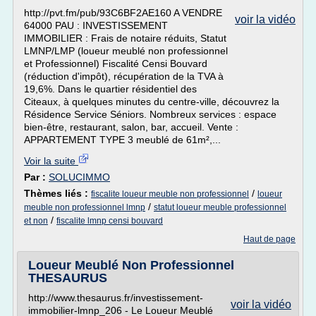
http://pvt.fm/pub/93C6BF2AE160 A VENDRE
voir la vidéo
64000 PAU : INVESTISSEMENT
IMMOBILIER : Frais de notaire réduits, Statut
LMNP/LMP (loueur meublé non professionnel
et Professionnel) Fiscalité Censi Bouvard
(réduction d'impôt), récupération de la TVA à
19,6%. Dans le quartier résidentiel des
Citeaux, à quelques minutes du centre-ville, découvrez la
Résidence Service Séniors. Nombreux services : espace
bien-être, restaurant, salon, bar, accueil. Vente :
APPARTEMENT TYPE 3 meublé de 61m²,...
Voir la suite
Par :
SOLUCIMMO
Thèmes liés :
/
fiscalite loueur meuble non professionnel
loueur
/
meuble non professionnel lmnp
statut loueur meuble professionnel
/
et non
fiscalite lmnp censi bouvard
Haut de page
Loueur Meublé Non Professionnel
THESAURUS
http://www.thesaurus.fr/investissement-
voir la vidéo
immobilier-lmnp_206 - Le Loueur Meublé