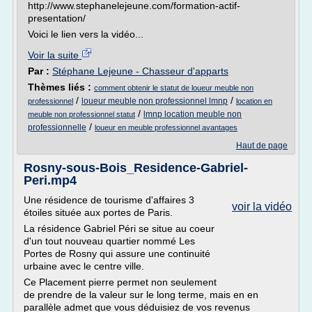
http://www.stephanelejeune.com/formation-actif-
presentation/
Voici le lien vers la vidéo...
Voir la suite
Par :
Stéphane Lejeune - Chasseur d'apparts
Thèmes liés :
comment obtenir le statut de loueur meuble non
/
/
loueur meuble non professionnel lmnp
professionnel
location en
/
lmnp location meuble non
meuble non professionnel statut
/
professionnelle
loueur en meuble professionnel avantages
Haut de page
Rosny-sous-Bois_Residence-Gabriel-
Peri.mp4
Une résidence de tourisme d'affaires 3
voir la vidéo
étoiles située aux portes de Paris.
La résidence Gabriel Péri se situe au coeur
d'un tout nouveau quartier nommé Les
Portes de Rosny qui assure une continuité
urbaine avec le centre ville.
Ce Placement pierre permet non seulement
de prendre de la valeur sur le long terme, mais en en
parallèle admet que vous déduisiez de vos revenus