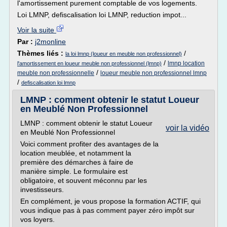
l'amortissement purement comptable de vos logements.
Loi LMNP, defiscalisation loi LMNP, reduction impot...
Voir la suite
Par :
j2monline
Thèmes liés :
/
la loi lmnp (loueur en meuble non professionnel)
/
lmnp location
l'amortissement en loueur meuble non professionnel (lmnp)
/
meuble non professionnelle
loueur meuble non professionnel lmnp
/
defiscalisation loi lmnp
LMNP : comment obtenir le statut Loueur
en Meublé Non Professionnel
LMNP : comment obtenir le statut Loueur
voir la vidéo
en Meublé Non Professionnel
Voici comment profiter des avantages de la
location meublée, et notamment la
première des démarches à faire de
manière simple. Le formulaire est
obligatoire, et souvent méconnu par les
investisseurs.
En complément, je vous propose la formation ACTIF, qui
vous indique pas à pas comment payer zéro impôt sur
vos loyers.