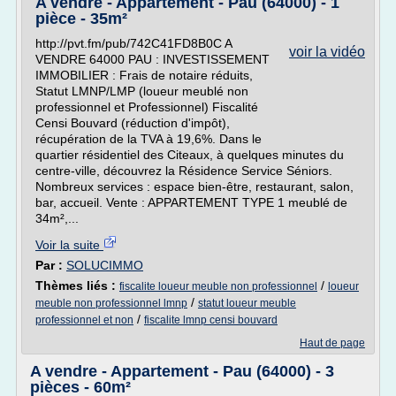
A vendre - Appartement - Pau (64000) - 1
pièce - 35m²
http://pvt.fm/pub/742C41FD8B0C A
voir la vidéo
VENDRE 64000 PAU : INVESTISSEMENT
IMMOBILIER : Frais de notaire réduits,
Statut LMNP/LMP (loueur meublé non
professionnel et Professionnel) Fiscalité
Censi Bouvard (réduction d'impôt),
récupération de la TVA à 19,6%. Dans le
quartier résidentiel des Citeaux, à quelques minutes du
centre-ville, découvrez la Résidence Service Séniors.
Nombreux services : espace bien-être, restaurant, salon,
bar, accueil. Vente : APPARTEMENT TYPE 1 meublé de
34m²,...
Voir la suite
Par :
SOLUCIMMO
Thèmes liés :
/
fiscalite loueur meuble non professionnel
loueur
/
meuble non professionnel lmnp
statut loueur meuble
/
professionnel et non
fiscalite lmnp censi bouvard
Haut de page
A vendre - Appartement - Pau (64000) - 3
pièces - 60m²