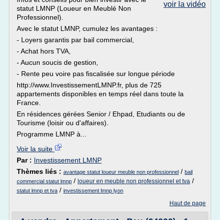
voir la vidéo
statut LMNP (Loueur en Meublé Non
Professionnel).
Avec le statut LMNP, cumulez les avantages :
- Loyers garantis par bail commercial,
- Achat hors TVA,
- Aucun soucis de gestion,
- Rente peu voire pas fiscalisée sur longue période
http://www.InvestissementLMNP.fr, plus de 725
appartements disponibles en temps réel dans toute la
France.
En résidences gérées Senior / Ehpad, Etudiants ou de
Tourisme (loisir ou d'affaires).
Programme LMNP à...
Voir la suite
Par :
Investissement LMNP
Thèmes liés :
/
avantage statut loueur meuble non professionnel
bail
/
/
loueur en meuble non professionnel et tva
commercial statut lmnp
/
statut lmnp et tva
investissement lmnp lyon
Haut de page