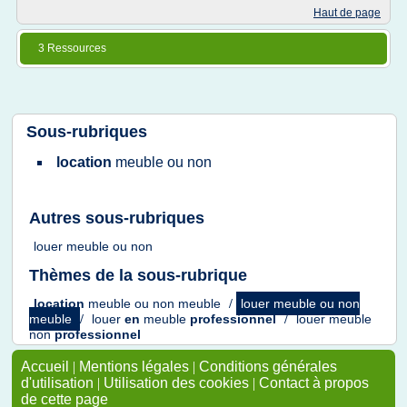
Haut de page
3 Ressources
Sous-rubriques
location
meuble ou non
Autres sous-rubriques
louer meuble ou non
Thèmes de la sous-rubrique
location
meuble ou non meuble
/
louer meuble ou non
meuble
/
louer
en
meuble
professionnel
/
louer meuble
non
professionnel
Accueil
|
Mentions légales
|
Conditions générales
d'utilisation
|
Utilisation des cookies
|
Contact à propos
de cette page