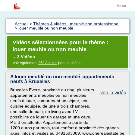
Menu
Accueil
>
Thèmes & vidéos : meublé non professionnel
>
louer meuble ou non meuble
Vidéos sélectionnées pour le thème :
louer meuble ou non meuble
3 Vidéos
→
Voir également
258 Articles
pour ce thème
A louer meublé ou non meublé, appartements
neufs à Bruxelles
Bruxelles Evere, proximité du ring, plusieurs
voir la vidéo
appartements meublés ou non meublés
neufs à louer, comprenant un séjour, une
cuisine équipée, de une à trois chambres,
une salle de bain, un living avec TV,
possibilité de louer un garage et une cave.
P.E.B en attente. Appartement à partir de
1200 euros par mois, tout confort à proximité des grands
axes. infos et visites au 0491593089. www.onerealestate.be