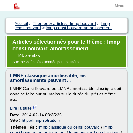
Menu
Accueil
>
Thèmes & articles : lmnp bouvard
>
lmnp
censi bouvard
>
lmnp censi bouvard amortissement
Articles sélectionnés pour le thème : lmnp
censi bouvard amortissement
106 articles
→
Aucune vidéo sélectionnée pour ce thème
LMNP classique amortissable, les
amortissements peuvent ...
LMNP Censi Bouvard ou LMNP amortissable classique doit
donc se faire sur au moins sur la durée du prêt et même
au...
Lire la suite
Date:
2014-02-14 08:35:26
Site :
http://lmnp-retraite.fr
Thèmes liés :
lmnp classique ou censi bouvard
/
lmnp
censi bouvard amortissement
/
lmnp bouvard ou classique
/