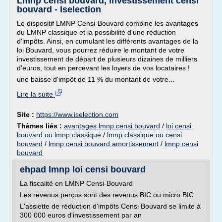
Lmnp censi bouvard, investissement censi
bouvard - Iselection
Le dispositif LMNP Censi-Bouvard combine les avantages
du LMNP classique et la possibilité d'une réduction
d'impôts. Ainsi, en cumulant les différents avantages de la
loi Bouvard, vous pourrez réduire le montant de votre
investissement de départ de plusieurs dizaines de milliers
d'euros, tout en percevant les loyers de vos locataires !
une baisse d'impôt de 11 % du montant de votre...
Lire la suite
Site :
https://www.iselection.com
Thèmes liés :
avantages lmnp censi bouvard
/
loi censi
bouvard ou lmnp classique
/
lmnp classique ou censi
bouvard
/
lmnp censi bouvard amortissement
/
lmnp censi
bouvard
ehpad lmnp loi censi bouvard
La fiscalité en LMNP Censi-Bouvard
Les revenus perçus sont des revenus BIC ou micro BIC
L'assiette de réduction d'impôts Censi Bouvard se limite à
300 000 euros d'investissement par an