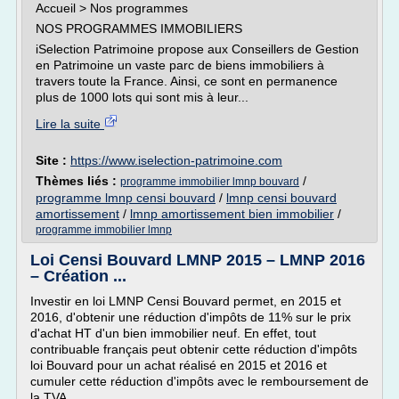
Accueil > Nos programmes
NOS PROGRAMMES IMMOBILIERS
iSelection Patrimoine propose aux Conseillers de Gestion
en Patrimoine un vaste parc de biens immobiliers à
travers toute la France. Ainsi, ce sont en permanence
plus de 1000 lots qui sont mis à leur...
Lire la suite
Site :
https://www.iselection-patrimoine.com
Thèmes liés :
/
programme immobilier lmnp bouvard
programme lmnp censi bouvard
/
lmnp censi bouvard
amortissement
/
lmnp amortissement bien immobilier
/
programme immobilier lmnp
Loi Censi Bouvard LMNP 2015 – LMNP 2016
– Création ...
Investir en loi LMNP Censi Bouvard permet, en 2015 et
2016, d'obtenir une réduction d'impôts de 11% sur le prix
d'achat HT d'un bien immobilier neuf. En effet, tout
contribuable français peut obtenir cette réduction d'impôts
loi Bouvard pour un achat réalisé en 2015 et 2016 et
cumuler cette réduction d'impôts avec le remboursement de
la TVA.