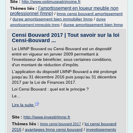
Site :
http://www.optimuspatrimoine.fr
l'amortissement en loueur meuble non
Thèmes liés :
professionnel (lmnp)
/
lmnp censi bouvard amortissement
/
duree amortissement bien immobilier lmnp
/
duree
/
duree amortissement bien lmnp
amortissement immeuble lmnp
Censi Bouvard 2017 | Tout savoir sur la loi
Censi-Bouvard ...
Le LMNP Bouvard ou Censi Bouvard est un dispositif
entré en vigueur en janvier 2009 permettant à
l'investisseur de bénéficier, sous certaines conditions,
d'un montant de réduction d'impôts.
L'application du dispositif LMNP Bouvard a été prolongé
jusqu'au 31 décembre 2016 puis jusqu'au 31 décembre
2017 par la Loi de Finances 2017.
Loi Censi Bouvard : quel est le principe ?
Le...
Lire la suite
Site :
http://www.investirlmnp.fr
Thèmes liés :
/
loi censi bouvard
lmnp censi bouvard 2017
2016
/
avantages lmnp censi bouvard
/
investissements