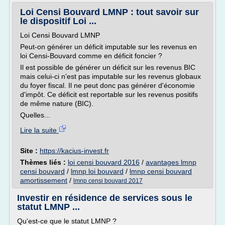
Loi Censi Bouvard LMNP : tout savoir sur
le dispositif Loi ...
Loi Censi Bouvard LMNP
Peut-on générer un déficit imputable sur les revenus en
loi Censi-Bouvard comme en déficit foncier ?
Il est possible de générer un déficit sur les revenus BIC
mais celui-ci n'est pas imputable sur les revenus globaux
du foyer fiscal. Il ne peut donc pas générer d'économie
d'impôt. Ce déficit est reportable sur les revenus positifs
de même nature (BIC).
Quelles...
Lire la suite
Site :
https://kacius-invest.fr
Thèmes liés :
loi censi bouvard 2016
/
avantages lmnp
censi bouvard
/
lmnp loi bouvard
/
lmnp censi bouvard
amortissement
/
lmnp censi bouvard 2017
Investir en résidence de services sous le
statut LMNP ...
Qu'est-ce que le statut LMNP ?