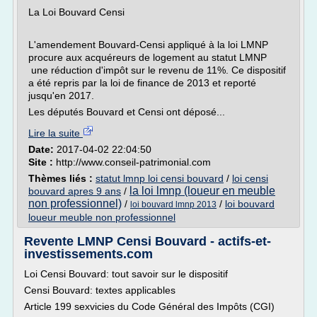
La Loi Bouvard Censi
L'amendement Bouvard-Censi appliqué à la loi LMNP
procure aux acquéreurs de logement au statut LMNP
une réduction d'impôt sur le revenu de 11%. Ce dispositif
a été repris par la loi de finance de 2013 et reporté
jusqu'en 2017.
Les députés Bouvard et Censi ont déposé...
Lire la suite
Date:
2017-04-02 22:04:50
Site :
http://www.conseil-patrimonial.com
Thèmes liés :
statut lmnp loi censi bouvard
/
loi censi
la loi lmnp (loueur en meuble
bouvard apres 9 ans
/
non professionnel)
/
/
loi bouvard
loi bouvard lmnp 2013
loueur meuble non professionnel
Revente LMNP Censi Bouvard - actifs-et-
investissements.com
Loi Censi Bouvard: tout savoir sur le dispositif
Censi Bouvard: textes applicables
Article 199 sexvicies du Code Général des Impôts (CGI)