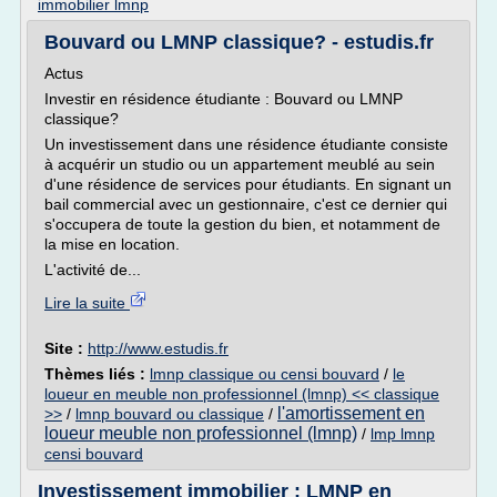
immobilier lmnp
Bouvard ou LMNP classique? - estudis.fr
Actus
Investir en résidence étudiante : Bouvard ou LMNP
classique?
Un investissement dans une résidence étudiante consiste
à acquérir un studio ou un appartement meublé au sein
d'une résidence de services pour étudiants. En signant un
bail commercial avec un gestionnaire, c'est ce dernier qui
s'occupera de toute la gestion du bien, et notamment de
la mise en location.
L'activité de...
Lire la suite
Site :
http://www.estudis.fr
Thèmes liés :
lmnp classique ou censi bouvard
/
le
loueur en meuble non professionnel (lmnp) << classique
l'amortissement en
>>
/
lmnp bouvard ou classique
/
loueur meuble non professionnel (lmnp)
/
lmp lmnp
censi bouvard
Investissement immobilier : LMNP en