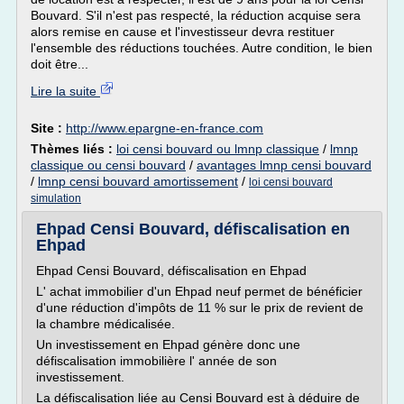
Bouvard. S'il n'est pas respecté, la réduction acquise sera
alors remise en cause et l'investisseur devra restituer
l'ensemble des réductions touchées. Autre condition, le bien
doit être...
Lire la suite
Site :
http://www.epargne-en-france.com
Thèmes liés :
loi censi bouvard ou lmnp classique
/
lmnp
classique ou censi bouvard
/
avantages lmnp censi bouvard
/
lmnp censi bouvard amortissement
/
loi censi bouvard
simulation
Ehpad Censi Bouvard, défiscalisation en
Ehpad
Ehpad Censi Bouvard, défiscalisation en Ehpad
L' achat immobilier d'un Ehpad neuf permet de bénéficier
d'une réduction d'impôts de 11 % sur le prix de revient de
la chambre médicalisée.
Un investissement en Ehpad génère donc une
défiscalisation immobilière l' année de son
investissement.
La défiscalisation liée au Censi Bouvard est à déduire de