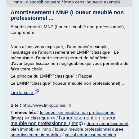
lmnp - dispositif bouvard
/
lmnp censi bouvard exemple
Amortissement LMNP (Loueur meublé non
professionnel ...
Amortissement LMNP (Loueur meublé non professionnel),
comprendre
Nous allons vous expliquer, d'une manière simple,
l'avantage de l'amortissement en LMNP "classique". Le
mécanisme d'amortissement permet de bénéficier
d'avantages fiscaux non négligeables qui vous permettra de
faire votre choix.
Le principe du LMNP "classique" : Rappel
Le LMNP "classique" (loueur meublé non professionnel)...
Lire la suite
Site :
http://www.lmnpconseil.fr
Thèmes liés :
le loueur en meuble non professionnel
l'amortissement en loueur
(lmnp) << classique >>
/
meuble non professionnel (lmnp)
/
duree amortissement
bien immobilier lmnp
/
loueur meuble professionnel duree
amortissement immobilier
/
calcul amortissement bien