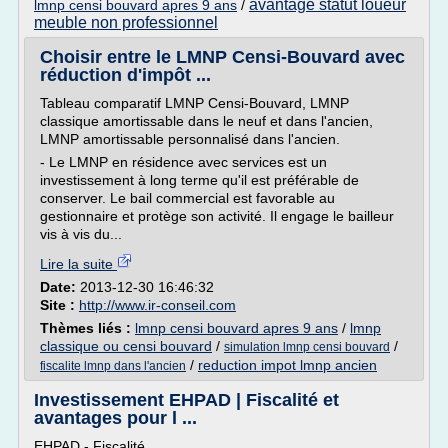
avantage statut loueur
lmnp censi bouvard apres 9 ans
/
meuble non professionnel
Choisir entre le LMNP Censi-Bouvard avec
réduction d'impôt ...
Tableau comparatif LMNP Censi-Bouvard, LMNP
classique amortissable dans le neuf et dans l'ancien,
LMNP amortissable personnalisé dans l'ancien.
- Le LMNP en résidence avec services est un
investissement à long terme qu'il est préférable de
conserver. Le bail commercial est favorable au
gestionnaire et protège son activité. Il engage le bailleur
vis à vis du...
Lire la suite
Date:
2013-12-30 16:46:32
Site :
http://www.ir-conseil.com
Thèmes liés :
lmnp censi bouvard apres 9 ans
/
lmnp
classique ou censi bouvard
/
/
simulation lmnp censi bouvard
/
reduction impot lmnp ancien
fiscalite lmnp dans l'ancien
Investissement EHPAD | Fiscalité et
avantages pour l ...
EHPAD - Fiscalité