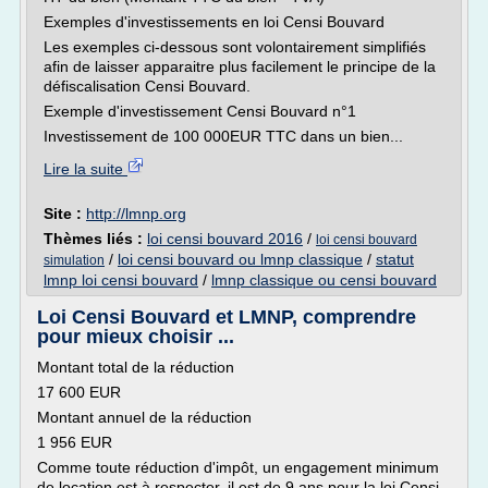
Exemples d'investissements en loi Censi Bouvard
Les exemples ci-dessous sont volontairement simplifiés
afin de laisser apparaitre plus facilement le principe de la
défiscalisation Censi Bouvard.
Exemple d'investissement Censi Bouvard n°1
Investissement de 100 000EUR TTC dans un bien...
Lire la suite
Site :
http://lmnp.org
Thèmes liés :
loi censi bouvard 2016
/
loi censi bouvard
/
loi censi bouvard ou lmnp classique
/
statut
simulation
lmnp loi censi bouvard
/
lmnp classique ou censi bouvard
Loi Censi Bouvard et LMNP, comprendre
pour mieux choisir ...
Montant total de la réduction
17 600 EUR
Montant annuel de la réduction
1 956 EUR
Comme toute réduction d'impôt, un engagement minimum
de location est à respecter, il est de 9 ans pour la loi Censi