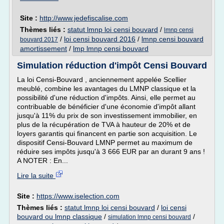
Site :
http://www.jedefiscalise.com
Thèmes liés :
statut lmnp loi censi bouvard
/
lmnp censi
/
loi censi bouvard 2016
/
lmnp censi bouvard
bouvard 2017
amortissement
/
lmp lmnp censi bouvard
Simulation réduction d'impôt Censi Bouvard
La loi Censi-Bouvard , anciennement appelée Scellier
meublé, combine les avantages du LMNP classique et la
possibilité d'une réduction d'impôts. Ainsi, elle permet au
contribuable de bénéficier d'une économie d'impôt allant
jusqu'à 11% du prix de son investissement immobilier, en
plus de la récupération de TVA à hauteur de 20% et de
loyers garantis qui financent en partie son acquisition. Le
dispositif Censi-Bouvard LMNP permet au maximum de
réduire ses impôts jusqu'à 3 666 EUR par an durant 9 ans !
A NOTER : En...
Lire la suite
Site :
https://www.iselection.com
Thèmes liés :
statut lmnp loi censi bouvard
/
loi censi
bouvard ou lmnp classique
/
/
simulation lmnp censi bouvard