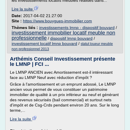
les investissements locatifs meublés réalisés dans...
Lire la suite
Date:
2017-04-02 21:27:00
Site :
https://www.bouygues-immobilier.com
Thèmes liés :
investissements lmnp - dispositif bouvard
/
investissement immobilier locatif meuble non
professionnelle
/
dispositif lmnp bouvard
/
investissement locatif lmnp bouvard
/
statut loueur meuble
non professionnel 2013
Arthémis Conseil Investissement présente
le LMNP | FCI ...
Le LMNP ANCIEN avec Amortissement est-il intéressant
face au LMNP Neuf avec réduction d'impôt ?
Grâce à l'amortissement et un emprunt adossé, Le LMNP
ancien vous permet de vous constituer un patrimoine
immobilier de qualité à un prix inférieur au neuf et générant
des revenus sécurisés (bail commercial) et surtout nets
d'impôt et de Csg-Crds pendant environ 20 ans. Sur le long
terme,...
Lire la suite