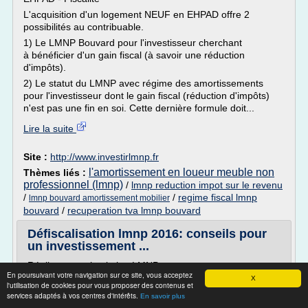
L'acquisition d'un logement NEUF en EHPAD offre 2
possibilités au contribuable.
1) Le LMNP Bouvard pour l'investisseur cherchant
à bénéficier d'un gain fiscal (à savoir une réduction
d'impôts).
2) Le statut du LMNP avec régime des amortissements
pour l'investisseur dont le gain fiscal (réduction d'impôts)
n'est pas une fin en soi. Cette dernière formule doit...
Lire la suite
Site :
http://www.investirlmnp.fr
l'amortissement en loueur meuble non
Thèmes liés :
professionnel (lmnp)
/
lmnp reduction impot sur le revenu
/
/
regime fiscal lmnp
lmnp bouvard amortissement mobilier
bouvard
/
recuperation tva lmnp bouvard
Défiscalisation lmnp 2016: conseils pour
un investissement ...
Réaliser une simulation LMNP : avantages
En poursuivant votre navigation sur ce site, vous acceptez
X
La simulation en loueur meublé non professionel :
l'utilisation de cookies pour vous proposer des contenus et
services adaptés à vos centres d'intérêts.
Le statut de location meublée non professionnelle
En savoir plus