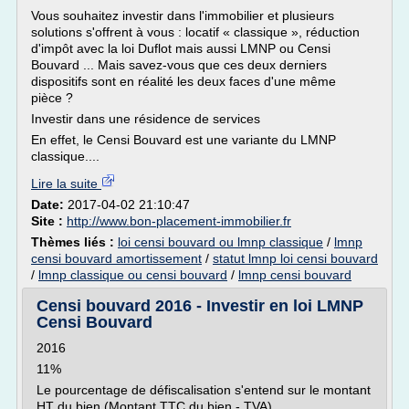
Vous souhaitez investir dans l'immobilier et plusieurs
solutions s'offrent à vous : locatif « classique », réduction
d'impôt avec la loi Duflot mais aussi LMNP ou Censi
Bouvard ... Mais savez-vous que ces deux derniers
dispositifs sont en réalité les deux faces d'une même
pièce ?
Investir dans une résidence de services
En effet, le Censi Bouvard est une variante du LMNP
classique....
Lire la suite
Date:
2017-04-02 21:10:47
Site :
http://www.bon-placement-immobilier.fr
Thèmes liés :
loi censi bouvard ou lmnp classique
/
lmnp
censi bouvard amortissement
/
statut lmnp loi censi bouvard
/
lmnp classique ou censi bouvard
/
lmnp censi bouvard
Censi bouvard 2016 - Investir en loi LMNP
Censi Bouvard
2016
11%
Le pourcentage de défiscalisation s'entend sur le montant
HT du bien (Montant TTC du bien - TVA)