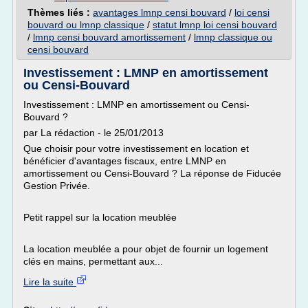
Thèmes liés :
avantages lmnp censi bouvard
/
loi censi
bouvard ou lmnp classique
/
statut lmnp loi censi bouvard
/
lmnp censi bouvard amortissement
/
lmnp classique ou
censi bouvard
Investissement : LMNP en amortissement
ou Censi-Bouvard
Investissement : LMNP en amortissement ou Censi-
Bouvard ?
par La rédaction - le 25/01/2013
Que choisir pour votre investissement en location et
bénéficier d'avantages fiscaux, entre LMNP en
amortissement ou Censi-Bouvard ? La réponse de Fiducée
Gestion Privée.
Petit rappel sur la location meublée
La location meublée a pour objet de fournir un logement
clés en mains, permettant aux...
Lire la suite