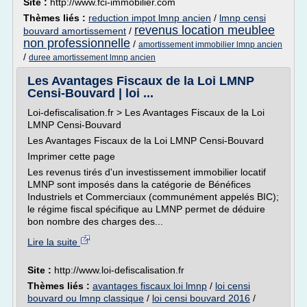
Site :
http://www.fci-immobilier.com
Thèmes liés :
reduction impot lmnp ancien
/
lmnp censi
revenus location meublee
bouvard amortissement
/
non professionnelle
/
amortissement immobilier lmnp ancien
/
duree amortissement lmnp ancien
Les Avantages Fiscaux de la Loi LMNP
Censi-Bouvard | loi ...
Loi-defiscalisation.fr > Les Avantages Fiscaux de la Loi
LMNP Censi-Bouvard
Les Avantages Fiscaux de la Loi LMNP Censi-Bouvard
Imprimer cette page
Les revenus tirés d'un investissement immobilier locatif
LMNP sont imposés dans la catégorie de Bénéfices
Industriels et Commerciaux (communément appelés BIC);
le régime fiscal spécifique au LMNP permet de déduire
bon nombre des charges des...
Lire la suite
Site :
http://www.loi-defiscalisation.fr
Thèmes liés :
avantages fiscaux loi lmnp
/
loi censi
bouvard ou lmnp classique
/
loi censi bouvard 2016
/