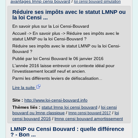
avantages lmnp censi bouvard
/
loi censi bouvard simulation
Réduire ses impôts avec le statut LMNP ou
la loi Censi ...
En savoir plus sur la Loi Censi-Bouvard
Accueil -> En savoir plus -> Réduire ses impôts avec le
statut LMNP ou la loi Censi-Bouvard ?
Réduire ses impôts avec le statut LMNP ou la loi Censi-
Bouvard ?
Publié par loi Censi Bouvard le 06 janvier 2016
L'année 2016 laisse entrevoir un contexte idéal pour
l'investissement locatif neuf et ancien.
Parmi les différents leviers de défiscalisation...
Lire la suite
Site :
http://www.loi-censi-bouvard.info
Thèmes liés :
statut lmnp loi censi bouvard
/
loi censi
bouvard ou lmnp classique
/
/
loi
lmnp censi bouvard 2017
censi bouvard 2016
/
lmnp censi bouvard amortissement
LMNP ou Censi Bouvard : quelle différence
? - Bon ...