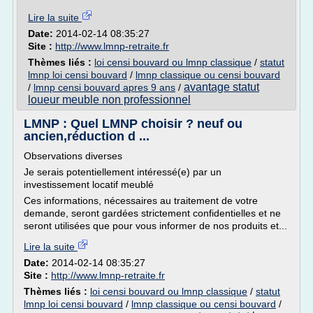
Lire la suite
Date:
2014-02-14 08:35:27
Site :
http://www.lmnp-retraite.fr
Thèmes liés :
loi censi bouvard ou lmnp classique
/
statut
lmnp loi censi bouvard
/
lmnp classique ou censi bouvard
avantage statut
/
lmnp censi bouvard apres 9 ans
/
loueur meuble non professionnel
LMNP : Quel LMNP choisir ? neuf ou
ancien,réduction d ...
Observations diverses
Je serais potentiellement intéressé(e) par un
investissement locatif meublé
Ces informations, nécessaires au traitement de votre
demande, seront gardées strictement confidentielles et ne
seront utilisées que pour vous informer de nos produits et...
Lire la suite
Date:
2014-02-14 08:35:27
Site :
http://www.lmnp-retraite.fr
Thèmes liés :
loi censi bouvard ou lmnp classique
/
statut
lmnp loi censi bouvard
/
lmnp classique ou censi bouvard
/