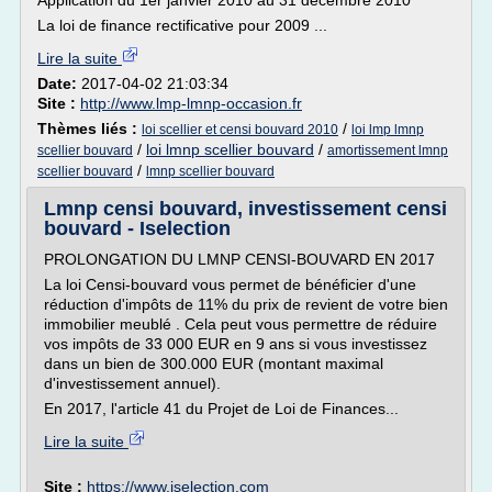
Application du 1er janvier 2010 au 31 décembre 2010
La loi de finance rectificative pour 2009 ...
Lire la suite
Date:
2017-04-02 21:03:34
Site :
http://www.lmp-lmnp-occasion.fr
Thèmes liés :
/
loi scellier et censi bouvard 2010
loi lmp lmnp
/
loi lmnp scellier bouvard
/
scellier bouvard
amortissement lmnp
/
scellier bouvard
lmnp scellier bouvard
Lmnp censi bouvard, investissement censi
bouvard - Iselection
PROLONGATION DU LMNP CENSI-BOUVARD EN 2017
La loi Censi-bouvard vous permet de bénéficier d'une
réduction d'impôts de 11% du prix de revient de votre bien
immobilier meublé . Cela peut vous permettre de réduire
vos impôts de 33 000 EUR en 9 ans si vous investissez
dans un bien de 300.000 EUR (montant maximal
d'investissement annuel).
En 2017, l'article 41 du Projet de Loi de Finances...
Lire la suite
Site :
https://www.iselection.com