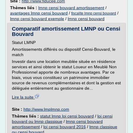
Site :
http://www.fiducee.com
Thèmes liés :
lmnp censi bouvard amortissement
/
avantages lmnp censi bouvard
/
/
fiscalite lmnp censi bouvard
lmnp censi bouvard exemple
/
lmnp censi bouvard
Comparatif amortissement LMNP ou Censi
Bouvard
Statut LMNP
Amortissements différés ou dispositif Censi-Bouvard, le
match
Investir dans une location meublée située en résidence
services et ainsi obtenir le statut Loueur en Meublé Non
Professionnel apporte de nombreux avantages. Par ce
biais, vous vous constituez un patrimoine immobilier
source de revenus complémentaires et dont la gestion est
déléguée entièrement au gestionnaire de...
Lire la suite
Site :
http://www.lmplmnp.com
Thèmes liés :
statut lmnp loi censi bouvard
/
loi censi
bouvard ou lmnp classique
/
lmnp censi bouvard
amortissement
/
loi censi bouvard 2016
/
lmnp classique
ou censi bouvard