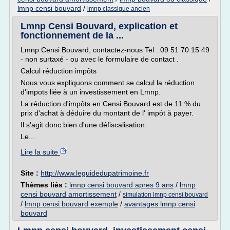
lmnp censi bouvard
/
lmnp classique ancien
Lmnp Censi Bouvard, explication et
fonctionnement de la ...
Lmnp Censi Bouvard, contactez-nous Tel : 09 51 70 15 49
- non surtaxé - ou avec le formulaire de contact .
Calcul réduction impôts
Nous vous expliquons comment se calcul la réduction
d'impots liée à un investissement en Lmnp.
La réduction d'impôts en Censi Bouvard est de 11 % du
prix d'achat à déduire du montant de l' impót à payer.
Il s'agit donc bien d'une défiscalisation.
Le...
Lire la suite
Site :
http://www.leguidedupatrimoine.fr
Thèmes liés :
lmnp censi bouvard apres 9 ans
/
lmnp
censi bouvard amortissement
/
simulation lmnp censi bouvard
/
lmnp censi bouvard exemple
/
avantages lmnp censi
bouvard