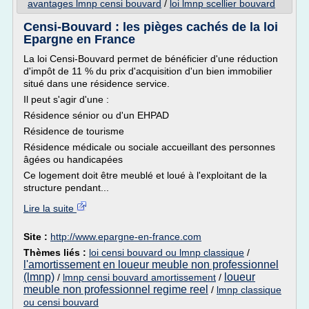
avantages lmnp censi bouvard
/
loi lmnp scellier bouvard
Censi-Bouvard : les pièges cachés de la loi
Epargne en France
La loi Censi-Bouvard permet de bénéficier d'une réduction
d'impôt de 11 % du prix d'acquisition d'un bien immobilier
situé dans une résidence service.
Il peut s'agir d'une :
Résidence sénior ou d'un EHPAD
Résidence de tourisme
Résidence médicale ou sociale accueillant des personnes
âgées ou handicapées
Ce logement doit être meublé et loué à l'exploitant de la
structure pendant...
Lire la suite
Site :
http://www.epargne-en-france.com
Thèmes liés :
loi censi bouvard ou lmnp classique
/
l'amortissement en loueur meuble non professionnel
(lmnp)
loueur
/
lmnp censi bouvard amortissement
/
meuble non professionnel regime reel
/
lmnp classique
ou censi bouvard