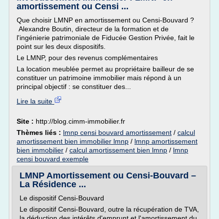
amortissement ou Censi ...
Que choisir LMNP en amortissement ou Censi-Bouvard ?
Alexandre Boutin, directeur de la formation et de
l'ingénierie patrimoniale de Fiducée Gestion Privée, fait le
point sur les deux dispositifs.
Le LMNP, pour des revenus complémentaires
La location meublée permet au propriétaire bailleur de se
constituer un patrimoine immobilier mais répond à un
principal objectif : se constituer des...
Lire la suite
Site :
http://blog.cimm-immobilier.fr
Thèmes liés :
lmnp censi bouvard amortissement
/
calcul
amortissement bien immobilier lmnp
/
lmnp amortissement
bien immobilier
/
calcul amortissement bien lmnp
/
lmnp
censi bouvard exemple
LMNP Amortissement ou Censi-Bouvard –
La Résidence ...
Le dispositif Censi-Bouvard
Le dispositif Censi-Bouvard, outre la récupération de TVA,
la déduction des intérêts d'emprunt et l'amortissement du