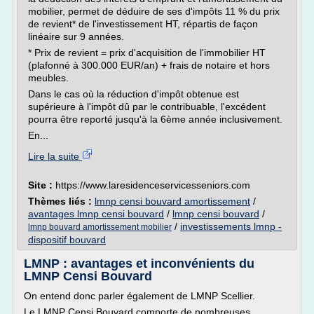
mobilier, permet de déduire de ses d'impôts 11 % du prix
de revient* de l'investissement HT, répartis de façon
linéaire sur 9 années.
* Prix de revient = prix d'acquisition de l'immobilier HT
(plafonné à 300.000 EUR/an) + frais de notaire et hors
meubles.
Dans le cas où la réduction d'impôt obtenue est
supérieure à l'impôt dû par le contribuable, l'excédent
pourra être reporté jusqu'à la 6ème année inclusivement.
En...
Lire la suite
Site :
https://www.laresidenceservicesseniors.com
Thèmes liés :
lmnp censi bouvard amortissement
/
avantages lmnp censi bouvard
/
lmnp censi bouvard
/
/
investissements lmnp -
lmnp bouvard amortissement mobilier
dispositif bouvard
LMNP : avantages et inconvénients du
LMNP Censi Bouvard
On entend donc parler également de LMNP Scellier.
Le LMNP Censi Bouvard comporte de nombreuses