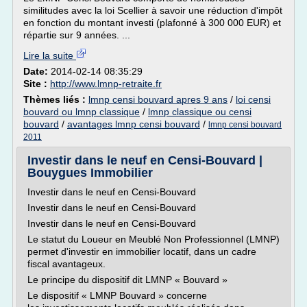
similitudes avec la loi Scellier à savoir une réduction d'impôt
en fonction du montant investi (plafonné à 300 000 EUR) et
répartie sur 9 années. ...
Lire la suite
Date:
2014-02-14 08:35:29
Site :
http://www.lmnp-retraite.fr
Thèmes liés :
lmnp censi bouvard apres 9 ans
/
loi censi
bouvard ou lmnp classique
/
lmnp classique ou censi
bouvard
/
avantages lmnp censi bouvard
/
lmnp censi bouvard
2011
Investir dans le neuf en Censi-Bouvard |
Bouygues Immobilier
Investir dans le neuf en Censi-Bouvard
Investir dans le neuf en Censi-Bouvard
Investir dans le neuf en Censi-Bouvard
Le statut du Loueur en Meublé Non Professionnel (LMNP)
permet d'investir en immobilier locatif, dans un cadre
fiscal avantageux.
Le principe du dispositif dit LMNP « Bouvard »
Le dispositif « LMNP Bouvard » concerne