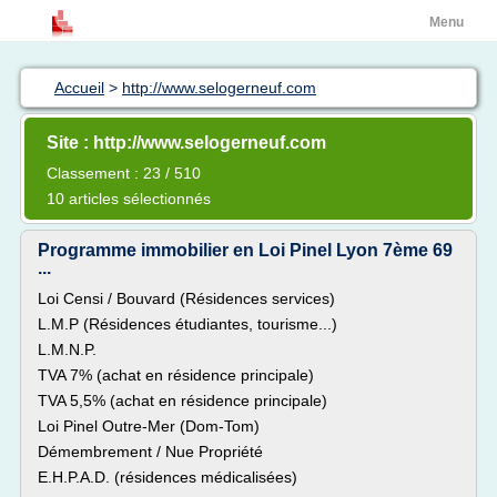
Menu
Accueil
>
http://www.selogerneuf.com
Site : http://www.selogerneuf.com
Classement : 23 / 510
10 articles sélectionnés
Programme immobilier en Loi Pinel Lyon 7ème 69
...
Loi Censi / Bouvard (Résidences services)
L.M.P (Résidences étudiantes, tourisme...)
L.M.N.P.
TVA 7% (achat en résidence principale)
TVA 5,5% (achat en résidence principale)
Loi Pinel Outre-Mer (Dom-Tom)
Démembrement / Nue Propriété
E.H.P.A.D. (résidences médicalisées)