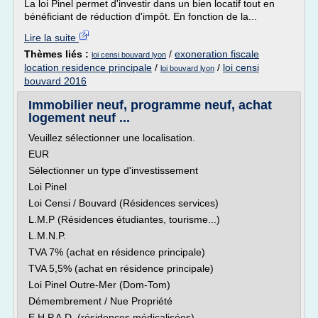
La loi Pinel permet d'investir dans un bien locatif tout en
bénéficiant de réduction d'impôt. En fonction de la...
Lire la suite
Thèmes liés :
/
exoneration fiscale
loi censi bouvard lyon
location residence principale
/
/
loi censi
loi bouvard lyon
bouvard 2016
Immobilier neuf, programme neuf, achat
logement neuf ...
Veuillez sélectionner une localisation.
EUR
Sélectionner un type d'investissement
Loi Pinel
Loi Censi / Bouvard (Résidences services)
L.M.P (Résidences étudiantes, tourisme...)
L.M.N.P.
TVA 7% (achat en résidence principale)
TVA 5,5% (achat en résidence principale)
Loi Pinel Outre-Mer (Dom-Tom)
Démembrement / Nue Propriété
E.H.P.A.D. (résidences médicalisées)