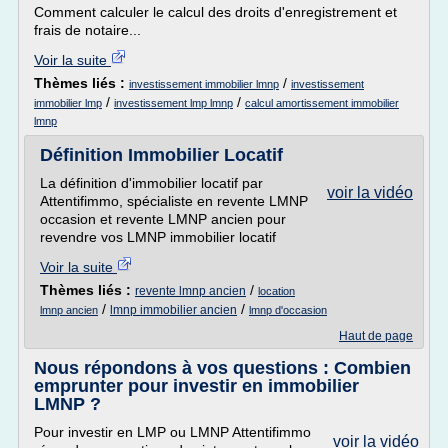
Comment calculer le calcul des droits d'enregistrement et
frais de notaire...
Voir la suite
Thèmes liés :
/
investissement immobilier lmnp
investissement
/
/
immobilier lmp
investissement lmp lmnp
calcul amortissement immobilier
lmnp
Définition Immobilier Locatif
La définition d'immobilier locatif par
voir la vidéo
Attentifimmo, spécialiste en revente LMNP
occasion et revente LMNP ancien pour
revendre vos LMNP immobilier locatif
Voir la suite
Thèmes liés :
/
revente lmnp ancien
location
/
/
lmnp immobilier ancien
lmnp ancien
lmnp d'occasion
Haut de page
Nous répondons à vos questions : Combien
emprunter pour investir en immobilier
LMNP ?
Pour investir en LMP ou LMNP Attentifimmo
voir la vidéo