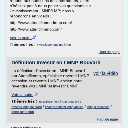
répond aux questions des internautes, alors
n'hésitez pas à nous poser vos questions sur
l'investissement LMNP/LMP; nous y
répondrons en vidéos !
http://www.attentifimmo-lmnp.com/
http://www.attentifimmo.com/
Voir la suite
Thèmes liés :
investissement lmp lmnp
Haut de page
Définition Investir en LMNP Bouvard
La définition d'investir en LMNP Bouvard
voir la vidéo
par Attentifimmo, spécialiste revente LMNP
occasion et revente LMNP ancien pour
revendre vos LMNP et investir LMNP
Voir la suite
Thèmes liés :
/
investissement lmnp bouvard
/
/
/
revente lmnp bouvard
investissement lmnp ancien
lmnp d occasion
lmnp occasion
Haut de page