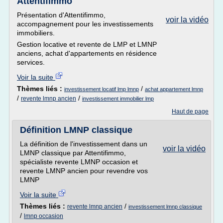
Attentifimmo
Présentation d'Attentifimmo,
voir la vidéo
accompagnement pour les investissements
immobiliers.
Gestion locative et revente de LMP et LMNP
anciens, achat d'appartements en résidence
services.
Voir la suite
Thèmes liés :
/
investissement locatif lmp lmnp
achat appartement lmnp
/
/
revente lmnp ancien
investissement immobilier lmp
Haut de page
Définition LMNP classique
La définition de l'investissement dans un
voir la vidéo
LMNP classique par Attentifimmo,
spécialiste revente LMNP occasion et
revente LMNP ancien pour revendre vos
LMNP
Voir la suite
Thèmes liés :
/
revente lmnp ancien
investissement lmnp classique
/
lmnp occasion