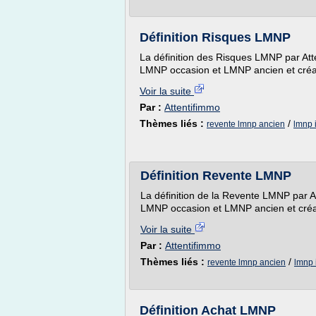
Définition Risques LMNP
La définition des Risques LMNP par Atte
LMNP occasion et LMNP ancien et créa
Voir la suite
Par :
Attentifimmo
Thèmes liés :
/
revente lmnp ancien
lmnp 
Définition Revente LMNP
La définition de la Revente LMNP par At
LMNP occasion et LMNP ancien et créa
Voir la suite
Par :
Attentifimmo
Thèmes liés :
/
revente lmnp ancien
lmnp 
Définition Achat LMNP