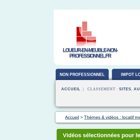
LOUEUR-EN-MEUBLE-NON-
PROFESSIONNEL.FR
NON PROFESSIONNEL
IMPOT L
MEUB
ACCUEIL
| CLASSEMENT :
SITES
,
AU
Accueil
>
Thèmes & vidéos : locatif m
Vidéos sélectionnées pour l