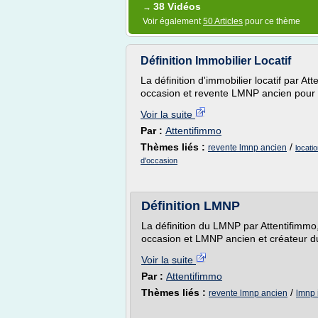
38 Vidéos
→
Voir également
50 Articles
pour ce thème
Définition Immobilier Locatif
La définition d'immobilier locatif par A
occasion et revente LMNP ancien pour 
Voir la suite
Par :
Attentifimmo
Thèmes liés :
/
revente lmnp ancien
locati
d'occasion
Définition LMNP
La définition du LMNP par Attentifimmo
occasion et LMNP ancien et créateur d
Voir la suite
Par :
Attentifimmo
Thèmes liés :
/
revente lmnp ancien
lmnp 