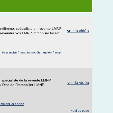
ttentifimmo, spécialiste en revente LMNP
voir la vidéo
revendre vos LMNP immobilier locatif
/
/
lmnp immobilier ancien
on lmnp ancien
lmnp
, spécialiste de la revente LMNP
voir la vidéo
u Dico de l'immobilier LMNP
immobilier ancien
Haut de page