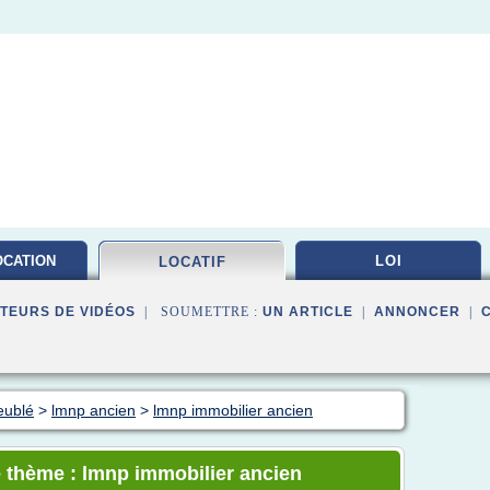
OCATION
LOI
LOCATIF
LEE
TEURS DE VIDÉOS
| SOUMETTRE :
UN ARTICLE
|
ANNONCER
|
eublé
>
lmnp ancien
>
lmnp immobilier ancien
e thème : lmnp immobilier ancien