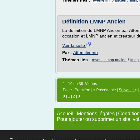
Thèmes liés :
/
revente lmnp ancien
lmnp 
Définition LMNP Ancien
La définition du LMNP Ancien par Atten
occasion et LMNP ancien et créateur d
Voir la suite
Par :
Attentifimmo
Thèmes liés :
/
revente lmnp ancien
lmnp 
1 - 10 de 38 Vidéos
Page : Première | < Précédente |
Suivante
> |
0
|
1
|
2
|
3
Accueil
|
Mentions légales
|
Conditions
Pour ajouter ou supprimer un site, voi