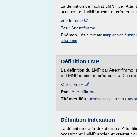
La définition de l'achat LMNP par Atten
occasion et LMNP ancien et créateur d
Voir la suite
Par :
Attentifimmo
Thèmes liés :
/
revente lmnp ancien
lmnp 
achat lmnp
Définition LMP
La définition du LMP par Attentifimmo,
et LMNP ancien et créateur du Dico de
Voir la suite
Par :
Attentifimmo
Thèmes liés :
/
revente lmnp ancien
lmp l
Définition Indexation
La définition de l'indexation par Attent
occasion et LMNP ancien et créateur d