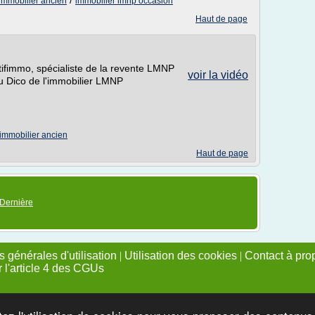
/
immobilier ancien
immobilier lmnp occasion
Haut de page
tifimmo, spécialiste de la revente LMNP
voir la vidéo
u Dico de l'immobilier LMNP
immobilier ancien
Haut de page
Dernière
 générales d'utilisation
|
Utilisation des cookies
|
Contact à pro
r l'article 4 des CGUs