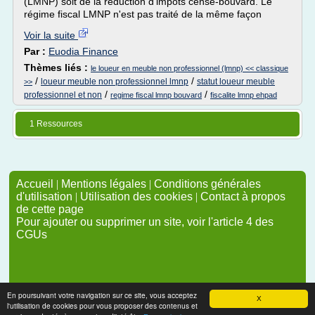
(LMNP) soit de la réduction d'impôts censé-bouvard. Le
régime fiscal LMNP n'est pas traité de la même façon
Voir la suite
Par :
Euodia Finance
Thèmes liés :
le loueur en meuble non professionnel (lmnp) << classique
/
/
loueur meuble non professionnel lmnp
statut loueur meuble
>>
/
/
professionnel et non
regime fiscal lmnp bouvard
fiscalite lmnp ehpad
1 Ressources
Accueil
|
Mentions légales
|
Conditions générales
d'utilisation
|
Utilisation des cookies
|
Contact à propos
de cette page
Pour ajouter ou supprimer un site, voir l'article 4 des
CGUs
En poursuivant votre navigation sur ce site, vous acceptez
X
l'utilisation de cookies pour vous proposer des contenus et