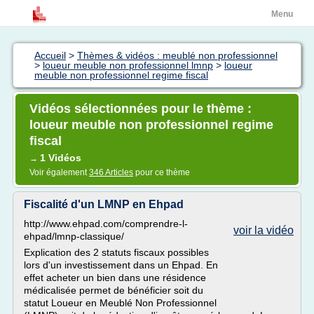
Menu
Accueil
>
Thèmes & vidéos : meublé non professionnel
>
loueur meuble non professionnel lmnp
>
loueur
meuble non professionnel regime fiscal
Vidéos sélectionnées pour le thème :
loueur meuble non professionnel regime
fiscal
1 Vidéos
→
Voir également
346 Articles
pour ce thème
Fiscalité d'un LMNP en Ehpad
http://www.ehpad.com/comprendre-l-
voir la vidéo
ehpad/lmnp-classique/
Explication des 2 statuts fiscaux possibles
lors d'un investissement dans un Ehpad. En
effet acheter un bien dans une résidence
médicalisée permet de bénéficier soit du
statut Loueur en Meublé Non Professionnel