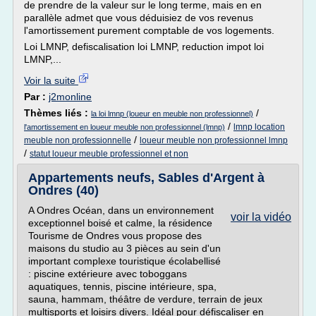
de prendre de la valeur sur le long terme, mais en en
parallèle admet que vous déduisiez de vos revenus
l'amortissement purement comptable de vos logements.
Loi LMNP, defiscalisation loi LMNP, reduction impot loi
LMNP,...
Voir la suite
Par :
j2monline
Thèmes liés :
/
la loi lmnp (loueur en meuble non professionnel)
/
lmnp location
l'amortissement en loueur meuble non professionnel (lmnp)
/
meuble non professionnelle
loueur meuble non professionnel lmnp
/
statut loueur meuble professionnel et non
Appartements neufs, Sables d'Argent à
Ondres (40)
A Ondres Océan, dans un environnement
voir la vidéo
exceptionnel boisé et calme, la résidence
Tourisme de Ondres vous propose des
maisons du studio au 3 pièces au sein d'un
important complexe touristique écolabellisé
: piscine extérieure avec toboggans
aquatiques, tennis, piscine intérieure, spa,
sauna, hammam, théâtre de verdure, terrain de jeux
multisports et loisirs divers. Idéal pour défiscaliser en