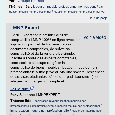
Par :
Groupe Promeo
Thèmes liés :
/
loueur en meuble professionnel non resident
bail
/
location meuble non professionnel
location en meuble non professionnel tva
Haut de page
LMNP Expert
LMNP Expert est le premier outil de
voir la vidéo
comptabilité LMNP 100% en ligne avec son
logiciel qui permet de transmettre ses
documents comptables, de suivre sa
comptabilité et de la rendre plus simple.
Inscrite à l'ordre des experts comptables,
cette société s'occupe de gérer la
comptabilité de biens meublés (location meublée non
professionnelle à titre privé ou via une société, résidences
de services étudiantes, séniors, ehpad, tourisme...), ce
site permet une gestion simple et...
Voir la suite
Par :
Stéphane LMNPEXPERT
Thèmes liés :
declaration revenus location meublee non
/
/
professionnelle
declaration revenus location meuble non professionnel
/
lmnp location meuble non professionnelle
logiciel comptabilite pour