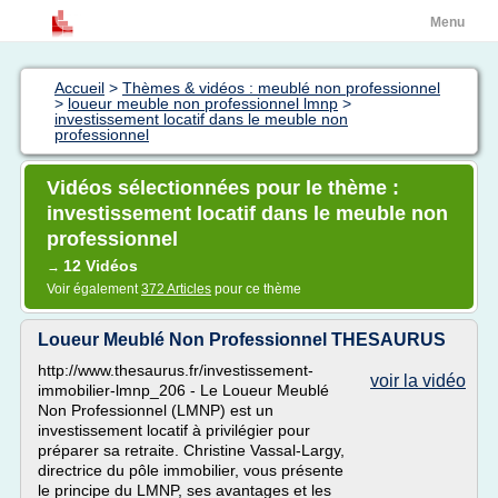
Menu
Accueil
>
Thèmes & vidéos : meublé non professionnel
>
loueur meuble non professionnel lmnp
>
investissement locatif dans le meuble non
professionnel
Vidéos sélectionnées pour le thème :
investissement locatif dans le meuble non
professionnel
12 Vidéos
→
Voir également
372 Articles
pour ce thème
Loueur Meublé Non Professionnel THESAURUS
http://www.thesaurus.fr/investissement-
voir la vidéo
immobilier-lmnp_206 - Le Loueur Meublé
Non Professionnel (LMNP) est un
investissement locatif à privilégier pour
préparer sa retraite. Christine Vassal-Largy,
directrice du pôle immobilier, vous présente
le principe du LMNP, ses avantages et les