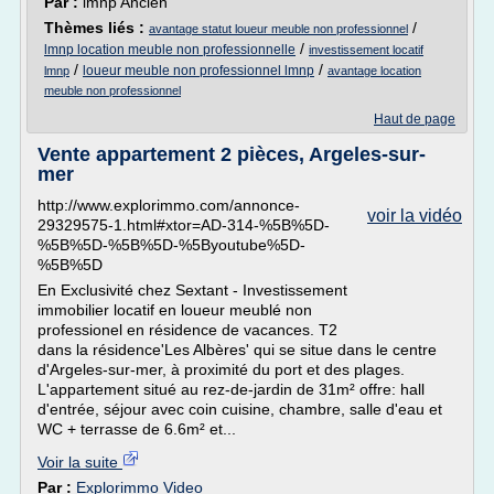
Par :
lmnp Ancien
Thèmes liés :
/
avantage statut loueur meuble non professionnel
/
lmnp location meuble non professionnelle
investissement locatif
/
/
loueur meuble non professionnel lmnp
lmnp
avantage location
meuble non professionnel
Haut de page
Vente appartement 2 pièces, Argeles-sur-
mer
http://www.explorimmo.com/annonce-
voir la vidéo
29329575-1.html#xtor=AD-314-%5B%5D-
%5B%5D-%5B%5D-%5Byoutube%5D-
%5B%5D
En Exclusivité chez Sextant - Investissement
immobilier locatif en loueur meublé non
professionel en résidence de vacances. T2
dans la résidence'Les Albères' qui se situe dans le centre
d'Argeles-sur-mer, à proximité du port et des plages.
L'appartement situé au rez-de-jardin de 31m² offre: hall
d'entrée, séjour avec coin cuisine, chambre, salle d'eau et
WC + terrasse de 6.6m² et...
Voir la suite
Par :
Explorimmo Video