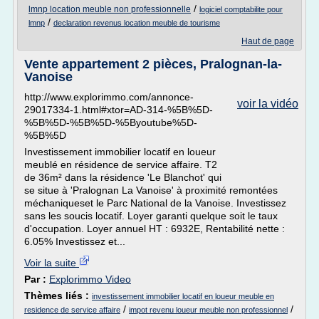
/
lmnp location meuble non professionnelle
logiciel comptabilite pour
/
lmnp
declaration revenus location meuble de tourisme
Haut de page
Vente appartement 2 pièces, Pralognan-la-
Vanoise
http://www.explorimmo.com/annonce-
voir la vidéo
29017334-1.html#xtor=AD-314-%5B%5D-
%5B%5D-%5B%5D-%5Byoutube%5D-
%5B%5D
Investissement immobilier locatif en loueur
meublé en résidence de service affaire. T2
de 36m² dans la résidence 'Le Blanchot' qui
se situe à 'Pralognan La Vanoise' à proximité remontées
méchaniqueset le Parc National de la Vanoise. Investissez
sans les soucis locatif. Loyer garanti quelque soit le taux
d'occupation. Loyer annuel HT : 6932E, Rentabilité nette :
6.05% Investissez et...
Voir la suite
Par :
Explorimmo Video
Thèmes liés :
investissement immobilier locatif en loueur meuble en
/
/
residence de service affaire
impot revenu loueur meuble non professionnel