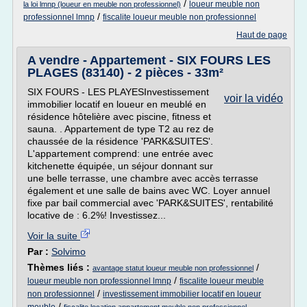
/
loueur meuble non
la loi lmnp (loueur en meuble non professionnel)
/
professionnel lmnp
fiscalite loueur meuble non professionnel
Haut de page
A vendre - Appartement - SIX FOURS LES
PLAGES (83140) - 2 pièces - 33m²
SIX FOURS - LES PLAYESInvestissement
voir la vidéo
immobilier locatif en loueur en meublé en
résidence hôtelière avec piscine, fitness et
sauna. . Appartement de type T2 au rez de
chaussée de la résidence 'PARK&SUITES'.
L'appartement comprend: une entrée avec
kitchenette équipée, un séjour donnant sur
une belle terrasse, une chambre avec accès terrasse
également et une salle de bains avec WC. Loyer annuel
fixe par bail commercial avec 'PARK&SUITES', rentabilité
locative de : 6.2%! Investissez...
Voir la suite
Par :
Solvimo
Thèmes liés :
/
avantage statut loueur meuble non professionnel
/
loueur meuble non professionnel lmnp
fiscalite loueur meuble
/
non professionnel
investissement immobilier locatif en loueur
/