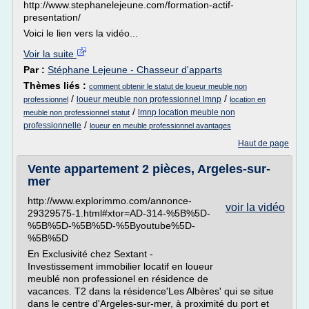
http://www.stephanelejeune.com/formation-actif-
presentation/
Voici le lien vers la vidéo...
Voir la suite
Par :
Stéphane Lejeune - Chasseur d'apparts
Thèmes liés :
comment obtenir le statut de loueur meuble non
/
/
loueur meuble non professionnel lmnp
professionnel
location en
/
lmnp location meuble non
meuble non professionnel statut
/
professionnelle
loueur en meuble professionnel avantages
Haut de page
Vente appartement 2 pièces, Argeles-sur-
mer
http://www.explorimmo.com/annonce-
voir la vidéo
29329575-1.html#xtor=AD-314-%5B%5D-
%5B%5D-%5B%5D-%5Byoutube%5D-
%5B%5D
En Exclusivité chez Sextant -
Investissement immobilier locatif en loueur
meublé non professionel en résidence de
vacances. T2 dans la résidence'Les Albères' qui se situe
dans le centre d'Argeles-sur-mer, à proximité du port et