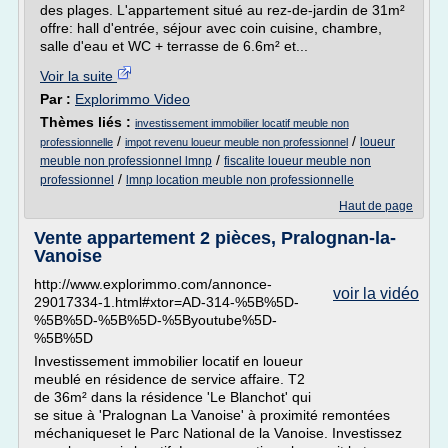
des plages. L'appartement situé au rez-de-jardin de 31m²
offre: hall d'entrée, séjour avec coin cuisine, chambre,
salle d'eau et WC + terrasse de 6.6m² et...
Voir la suite
Par :
Explorimmo Video
Thèmes liés :
investissement immobilier locatif meuble non
/
/
loueur
professionnelle
impot revenu loueur meuble non professionnel
/
meuble non professionnel lmnp
fiscalite loueur meuble non
/
professionnel
lmnp location meuble non professionnelle
Haut de page
Vente appartement 2 pièces, Pralognan-la-
Vanoise
http://www.explorimmo.com/annonce-
voir la vidéo
29017334-1.html#xtor=AD-314-%5B%5D-
%5B%5D-%5B%5D-%5Byoutube%5D-
%5B%5D
Investissement immobilier locatif en loueur
meublé en résidence de service affaire. T2
de 36m² dans la résidence 'Le Blanchot' qui
se situe à 'Pralognan La Vanoise' à proximité remontées
méchaniqueset le Parc National de la Vanoise. Investissez