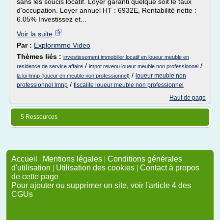
sans les soucis locatif. Loyer garanti quelque soit le taux
d'occupation. Loyer annuel HT : 6932E, Rentabilité nette :
6.05% Investissez et...
Voir la suite
Par :
Explorimmo Video
Thèmes liés :
investissement immobilier locatif en loueur meuble en
/
/
residence de service affaire
impot revenu loueur meuble non professionnel
/
loueur meuble non
la loi lmnp (loueur en meuble non professionnel)
/
professionnel lmnp
fiscalite loueur meuble non professionnel
Haut de page
5 Ressources
Accueil
|
Mentions légales
|
Conditions générales
d'utilisation
|
Utilisation des cookies
|
Contact à propos
de cette page
Pour ajouter ou supprimer un site, voir l'article 4 des
CGUs