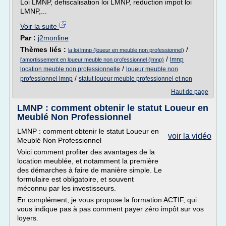
Loi LMNP, defiscalisation loi LMNP, reduction impot loi
LMNP,...
Voir la suite
Par :
j2monline
Thèmes liés :
/
la loi lmnp (loueur en meuble non professionnel)
/
lmnp
l'amortissement en loueur meuble non professionnel (lmnp)
/
location meuble non professionnelle
loueur meuble non
/
professionnel lmnp
statut loueur meuble professionnel et non
Haut de page
LMNP : comment obtenir le statut Loueur en
Meublé Non Professionnel
LMNP : comment obtenir le statut Loueur en
voir la vidéo
Meublé Non Professionnel
Voici comment profiter des avantages de la
location meublée, et notamment la première
des démarches à faire de manière simple. Le
formulaire est obligatoire, et souvent
méconnu par les investisseurs.
En complément, je vous propose la formation ACTIF, qui
vous indique pas à pas comment payer zéro impôt sur vos
loyers.