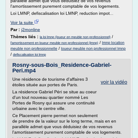
parallèle admet que vous déduisiez de vos revenus
l'amortissement purement comptable de vos logements.
Loi LMNP, defiscalisation loi LMNP, reduction impot...
Voir la suite
Par :
j2monline
Thèmes liés :
/
la loi lmnp (loueur en meuble non professionnel)
/
lmnp location
l'amortissement en loueur meuble non professionnel (lmnp)
/
meuble non professionnelle
loueur meuble non professionnel lmnp
/
defiscalisation loi lmnp
Rosny-sous-Bois_Residence-Gabriel-
Peri.mp4
Une résidence de tourisme d'affaires 3
voir la vidéo
étoiles située aux portes de Paris.
La résidence Gabriel Péri se situe au coeur
d'un tout nouveau quartier nommé Les
Portes de Rosny qui assure une continuité
urbaine avec le centre ville.
Ce Placement pierre permet non seulement
de prendre de la valeur sur le long terme, mais en en
parallèle admet que vous déduisiez de vos revenus
l'amortissement purement comptable de vos logements.