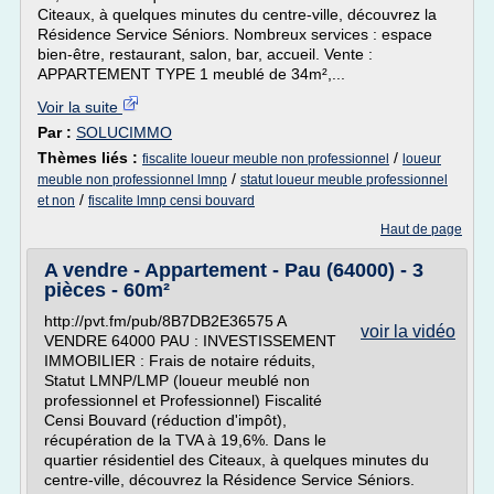
Citeaux, à quelques minutes du centre-ville, découvrez la
Résidence Service Séniors. Nombreux services : espace
bien-être, restaurant, salon, bar, accueil. Vente :
APPARTEMENT TYPE 1 meublé de 34m²,...
Voir la suite
Par :
SOLUCIMMO
Thèmes liés :
/
fiscalite loueur meuble non professionnel
loueur
/
meuble non professionnel lmnp
statut loueur meuble professionnel
/
et non
fiscalite lmnp censi bouvard
Haut de page
A vendre - Appartement - Pau (64000) - 3
pièces - 60m²
http://pvt.fm/pub/8B7DB2E36575 A
voir la vidéo
VENDRE 64000 PAU : INVESTISSEMENT
IMMOBILIER : Frais de notaire réduits,
Statut LMNP/LMP (loueur meublé non
professionnel et Professionnel) Fiscalité
Censi Bouvard (réduction d'impôt),
récupération de la TVA à 19,6%. Dans le
quartier résidentiel des Citeaux, à quelques minutes du
centre-ville, découvrez la Résidence Service Séniors.