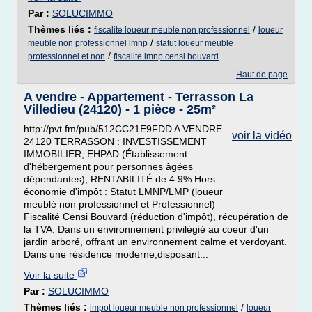
Par :
SOLUCIMMO
Thèmes liés :
/
fiscalite loueur meuble non professionnel
loueur
/
meuble non professionnel lmnp
statut loueur meuble
/
professionnel et non
fiscalite lmnp censi bouvard
Haut de page
A vendre - Appartement - Terrasson La
Villedieu (24120) - 1 pièce - 25m²
http://pvt.fm/pub/512CC21E9FDD A VENDRE
voir la vidéo
24120 TERRASSON : INVESTISSEMENT
IMMOBILIER, EHPAD (Établissement
d'hébergement pour personnes âgées
dépendantes), RENTABILITÉ de 4.9% Hors
économie d'impôt : Statut LMNP/LMP (loueur
meublé non professionnel et Professionnel)
Fiscalité Censi Bouvard (réduction d'impôt), récupération de
la TVA. Dans un environnement privilégié au coeur d'un
jardin arboré, offrant un environnement calme et verdoyant.
Dans une résidence moderne,disposant...
Voir la suite
Par :
SOLUCIMMO
Thèmes liés :
/
impot loueur meuble non professionnel
loueur