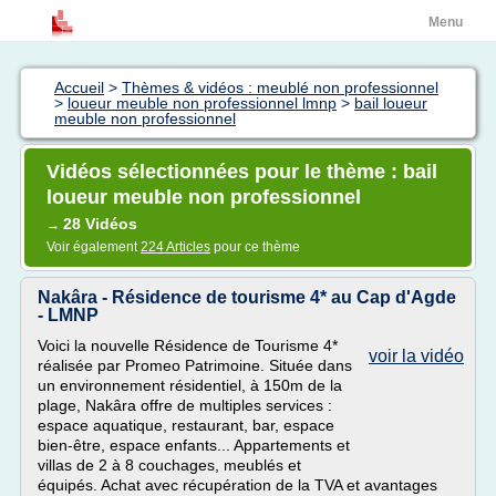
Menu
Accueil
>
Thèmes & vidéos : meublé non professionnel
>
loueur meuble non professionnel lmnp
>
bail loueur
meuble non professionnel
Vidéos sélectionnées pour le thème : bail
loueur meuble non professionnel
28 Vidéos
→
Voir également
224 Articles
pour ce thème
Nakâra - Résidence de tourisme 4* au Cap d'Agde
- LMNP
Voici la nouvelle Résidence de Tourisme 4*
voir la vidéo
réalisée par Promeo Patrimoine. Située dans
un environnement résidentiel, à 150m de la
plage, Nakâra offre de multiples services :
espace aquatique, restaurant, bar, espace
bien-être, espace enfants... Appartements et
villas de 2 à 8 couchages, meublés et
équipés. Achat avec récupération de la TVA et avantages