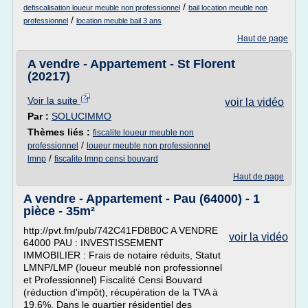
/
defiscalisation loueur meuble non professionnel
bail location meuble non
/
professionnel
location meuble bail 3 ans
Haut de page
A vendre - Appartement - St Florent
(20217)
Voir la suite
voir la vidéo
Par :
SOLUCIMMO
Thèmes liés :
fiscalite loueur meuble non
/
professionnel
loueur meuble non professionnel
/
lmnp
fiscalite lmnp censi bouvard
Haut de page
A vendre - Appartement - Pau (64000) - 1
pièce - 35m²
http://pvt.fm/pub/742C41FD8B0C A VENDRE
voir la vidéo
64000 PAU : INVESTISSEMENT
IMMOBILIER : Frais de notaire réduits, Statut
LMNP/LMP (loueur meublé non professionnel
et Professionnel) Fiscalité Censi Bouvard
(réduction d'impôt), récupération de la TVA à
19,6%. Dans le quartier résidentiel des