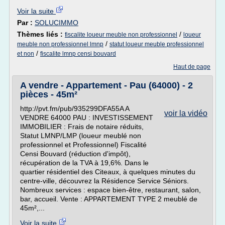
Voir la suite
Par :
SOLUCIMMO
Thèmes liés :
/
fiscalite loueur meuble non professionnel
loueur
/
meuble non professionnel lmnp
statut loueur meuble professionnel
/
et non
fiscalite lmnp censi bouvard
Haut de page
A vendre - Appartement - Pau (64000) - 2
pièces - 45m²
http://pvt.fm/pub/935299DFA55A A
voir la vidéo
VENDRE 64000 PAU : INVESTISSEMENT
IMMOBILIER : Frais de notaire réduits,
Statut LMNP/LMP (loueur meublé non
professionnel et Professionnel) Fiscalité
Censi Bouvard (réduction d'impôt),
récupération de la TVA à 19,6%. Dans le
quartier résidentiel des Citeaux, à quelques minutes du
centre-ville, découvrez la Résidence Service Séniors.
Nombreux services : espace bien-être, restaurant, salon,
bar, accueil. Vente : APPARTEMENT TYPE 2 meublé de
45m²,...
Voir la suite