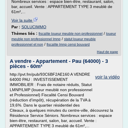
Nombreux services : espace bien-être, restaurant, salon,
bar, accueil. Vente : APPARTEMENT TYPE 3 meublé de
61m²,...
Voir la suite
Par :
SOLUCIMMO
Thèmes liés :
/
fiscalite loueur meuble non professionnel
loueur
/
meuble non professionnel lmnp
statut loueur meuble
/
professionnel et non
fiscalite lmnp censi bouvard
Haut de page
A vendre - Appartement - Pau (64000) - 3
pièces - 60m²
http://pvt.fm/pub/93C6BF2AE160 A VENDRE
voir la vidéo
64000 PAU : INVESTISSEMENT
IMMOBILIER : Frais de notaire réduits, Statut
LMNP/LMP (loueur meublé non professionnel
et Professionnel) Fiscalité Censi Bouvard
(réduction d'impôt), récupération de la TVA à
19,6%. Dans le quartier résidentiel des
Citeaux, à quelques minutes du centre-ville, découvrez la
Résidence Service Séniors. Nombreux services : espace
bien-être, restaurant, salon, bar, accueil. Vente :
APPARTEMENT TYPE 3 meublé de 61m²,...