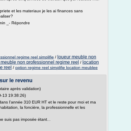
opriete et les materiaux je les ai finances sans
aliser?
min _- Répondre
loueur meuble non
sionnel regime reel simplifie
/
n meuble non professionnel regime reel
location
/
e reel
/
option regime reel simplifie location meublee
sur le revenu
taire après validation)
9-13 19:38:26)
 dans l'année 310 EUR HT et le reste pour moi et ma
habitation, la foncière, la professionnelle et les
e suis pas imposée étant...