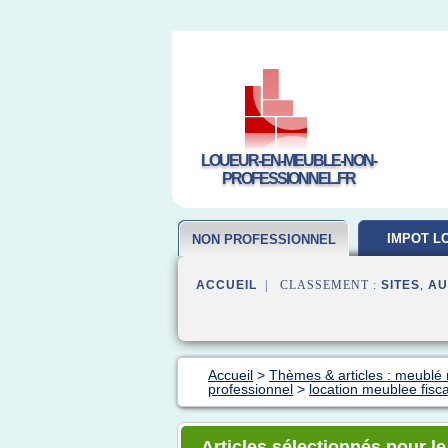
LOUEUR-EN-MEUBLE-NON-
PROFESSIONNEL.FR
IMPOT L
NON PROFESSIONNEL
MEUB
ACCUEIL
| CLASSEMENT :
SITES
,
AU
Accueil
>
Thèmes & articles : meublé 
professionnel
>
location meublee fisca
Articles sélectionnés pour le