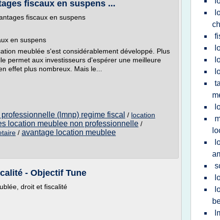
l
ages fiscaux en suspens ...
l
antages fiscaux en suspens
c
f
aux en suspens
l
cation meublée s'est considérablement développé. Plus
l
elle permet aux investisseurs d'espérer une meilleure
en effet plus nombreux. Mais le...
l
t
m
l
professionnelle (lmnp) regime fiscal
/
location
m
s location meublee non professionnelle
/
lo
avantage location meublee
taire
/
l
am
s
calité - Objectif Tune
l
blée, droit et fiscalité
l
be
l