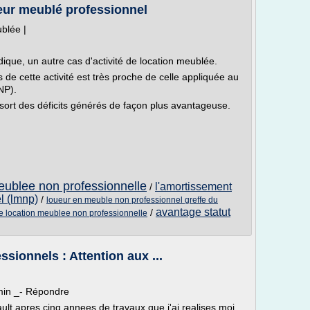
ueur meublé professionnel
blée |
ique, un autre cas d'activité de location meublée.
s de cette activité est très proche de celle appliquée au
NP).
e sort des déficits générés de façon plus avantageuse.
eublee non professionnelle
l'amortissement
/
l (lmnp)
/
loueur en meuble non professionnel greffe du
avantage statut
/
ite location meublee non professionnelle
sionnels : Attention aux ...
in _- Répondre
rault apres cinq annees de travaux que j'ai realises moi