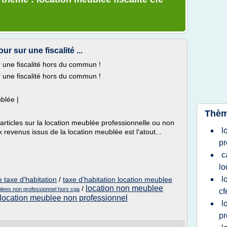
r sur une fiscalité ...
r une fiscalité hors du commun !
r une fiscalité hors du commun !
blée |
Thèm
ticles sur la location meublée professionnelle ou non
l
ux revenus issus de la location meublée est l'atout...
pr
c
lo
l
e taxe d'habitation
/
taxe d'habitation location meublee
location non meublee
/
lees non professionnel hors cga
cf
 location meublee non professionnel
l
pr