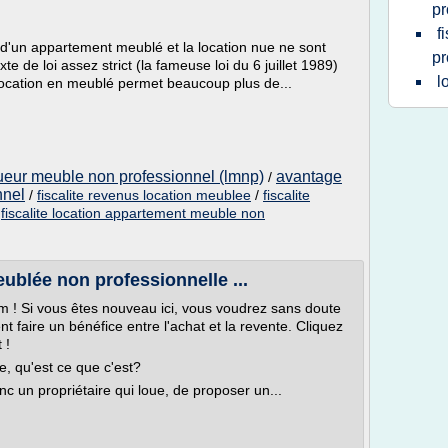
pr
f
 d'un appartement meublé et la location nue ne sont
pr
 de loi assez strict (la fameuse loi du 6 juillet 1989)
l
 location en meublé permet beaucoup plus de...
ueur meuble non professionnel (lmnp)
avantage
/
nnel
/
fiscalite revenus location meublee
/
fiscalite
/
fiscalite location appartement meuble non
eublée non professionnelle ...
om ! Si vous êtes nouveau ici, vous voudrez sans doute
t faire un bénéfice entre l'achat et la revente. Cliquez
 !
e, qu'est ce que c'est?
donc un propriétaire qui loue, de proposer un...