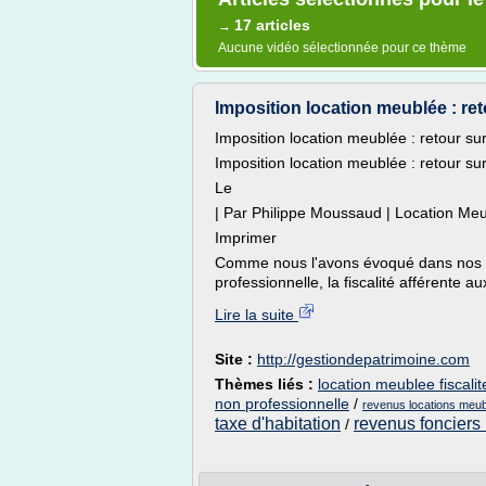
17 articles
→
Aucune vidéo sélectionnée pour ce thème
Imposition location meublée : retou
Imposition location meublée : retour su
Imposition location meublée : retour su
Le
| Par Philippe Moussaud | Location Meu
Imprimer
Comme nous l'avons évoqué dans nos ar
professionnelle, la fiscalité afférente a
Lire la suite
Site :
http://gestiondepatrimoine.com
Thèmes liés :
location meublee fiscalit
non professionnelle
/
revenus locations meub
taxe d'habitation
revenus fonciers
/