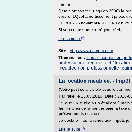
meme
(j'étais artisan tce jusqu'en 2000).la pr
emprunt.Quel amortissement je peux ré
LE BRIS 25 novembre 2013 à 12 h 29 
Si vous optez pour le régime réel,...
Lire la suite
Site :
http://www.compta.com
Thèmes liés :
loueur meuble non profes
professionnel regime reel
locatio
/
meublee non professionnelle regim
La location meublée. - Impôt 
(Votre post sera visible sous le commen
Par rakel le 13.09.2016 (Date : 2016-0
Je loue un studio a un étudiant 9 mois
famille près de la mer. je paie la taxe d'
prélèvements sociaux .
Je déclare mes revenus aux impôts je n
Lire la suite