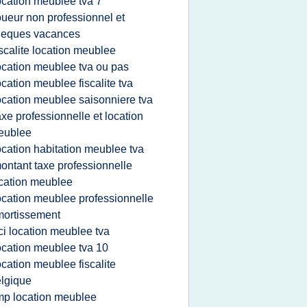
ocation meublee tva 7
oueur non professionnel et
heques vacances
iscalite location meublee
ocation meublee tva ou pas
ocation meublee fiscalite tva
ocation meublee saisonniere tva
axe professionnelle et location
eublee
ocation habitation meublee tva
ontant taxe professionnelle
cation meublee
ocation meublee professionnelle
ortissement
ci location meublee tva
ocation meublee tva 10
ocation meublee fiscalite
lgique
mp location meublee