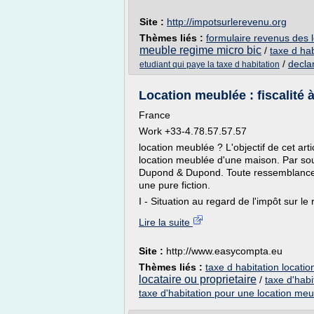
Site :
http://impotsurlerevenu.org
Thèmes liés :
formulaire revenus des 
meuble regime micro bic
/
taxe d hab
/
decla
etudiant qui paye la taxe d habitation
Location meublée : fiscalité 
France
Work +33-4.78.57.57.57
location meublée ? L'objectif de cet arti
location meublée d'une maison. Par so
Dupond & Dupond. Toute ressemblance 
une pure fiction.
I - Situation au regard de l'impôt sur le
Lire la suite
Site :
http://www.easycompta.eu
Thèmes liés :
taxe d habitation locati
locataire ou proprietaire
/
taxe d'hab
taxe d'habitation pour une location meu