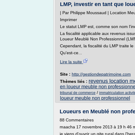
LMP, investir en tant que lo
| Par Philippe Moussaud | Location Meu
Imprimer
Le statut LMP est, comme son nom l'ind
La fiscalité applicable aux revenus issu
Loueur Meublé Non Professionnel (LM
Cependant, la fiscalité du LMP traite l
Qu'est-ce...
Lire la suite
Site :
http://gestiondepatrimoine.com
revenus location m
Thèmes liés :
en loueur meuble non professionne
/
tribunal de commerce
immatriculation activ
loueur meuble non professionnel
Loueurs en Meublé non profes
88 Commentaires
maacha 17 novembre 2013 à 19 h 46 m
je viens d'ouvrir un gite rural dans l'he