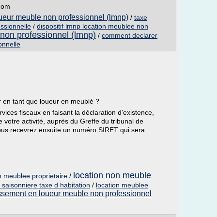
.com
oueur meuble non professionnel (lmnp)
/
taxe
essionnelle
/
dispositif lmnp location meublee non
non professionnel (lmnp)
/
comment declarer
onnelle
r en tant que loueur en meublé ?
ices fiscaux en faisant la déclaration d'existence,
e votre activité, auprès du Greffe du tribunal de
us recevrez ensuite un numéro SIRET qui sera...
location non meuble
on meublee proprietaire
/
 saisonniere taxe d habitation
/
location meublee
issement en loueur meuble non professionnel