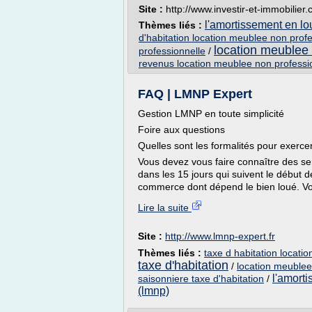
Site :
http://www.investir-et-immobilier
l'amortissement en l
Thèmes liés :
d'habitation location meublee non prof
location meublee 
professionnelle
/
revenus location meublee non professi
FAQ | LMNP Expert
Gestion LMNP en toute simplicité
Foire aux questions
Quelles sont les formalités pour exerce
Vous devez vous faire connaître des serv
dans les 15 jours qui suivent le début d
commerce dont dépend le bien loué. Vo
Lire la suite
Site :
http://www.lmnp-expert.fr
Thèmes liés :
taxe d habitation locati
taxe d'habitation
/
location meublee
l'amort
saisonniere taxe d'habitation
/
(lmnp)