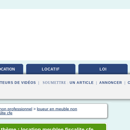
OCATION
LOCATIF
LOI
LEE
TEURS DE VIDÉOS
| SOUMETTRE :
UN ARTICLE
|
ANNONCER
|
non professionnel
>
loueur en meuble non
lite cfe
 thème : location meublee fiscalite cfe