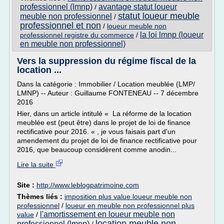
professionnel (lmnp)
avantage statut loueur
/
statut loueur meuble
meuble non professionnel
/
professionnel et non
/
loueur meuble non
la loi lmnp (loueur
professionnel registre du commerce
/
en meuble non professionnel)
Vers la suppression du régime fiscal de la
location ...
Dans la catégorie : Immobilier / Location meublée (LMP/
LMNP) -- Auteur : Guillaume FONTENEAU -- 7 décembre
2016
Hier, dans un article intitulé « La réforme de la location
meublée est (peut être) dans le projet de loi de finance
rectificative pour 2016. « , je vous faisais part d'un
amendement du projet de loi de finance rectificative pour
2016, que beaucoup considèrent comme anodin...
Lire la suite
Site :
http://www.leblogpatrimoine.com
Thèmes liés :
imposition plus value loueur meuble non
professionnel
/
loueur en meuble non professionnel plus
l'amortissement en loueur meuble non
value
/
location meuble non
professionnel (lmnp)