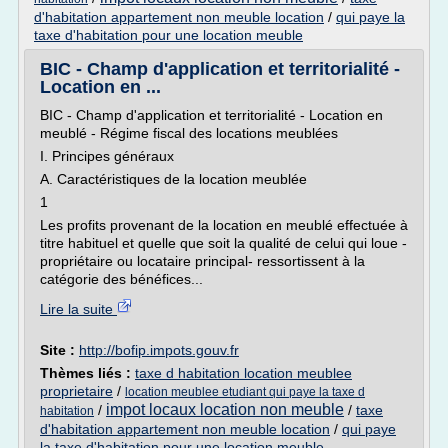
d'habitation appartement non meuble location
/
qui paye la
taxe d'habitation pour une location meuble
BIC - Champ d'application et territorialité -
Location en ...
BIC - Champ d'application et territorialité - Location en
meublé - Régime fiscal des locations meublées
I. Principes généraux
A. Caractéristiques de la location meublée
1
Les profits provenant de la location en meublé effectuée à
titre habituel et quelle que soit la qualité de celui qui loue -
propriétaire ou locataire principal- ressortissent à la
catégorie des bénéfices...
Lire la suite
Site :
http://bofip.impots.gouv.fr
Thèmes liés :
taxe d habitation location meublee
proprietaire
/
location meublee etudiant qui paye la taxe d
impot locaux location non meuble
/
/
taxe
habitation
d'habitation appartement non meuble location
/
qui paye
la taxe d'habitation pour une location meuble