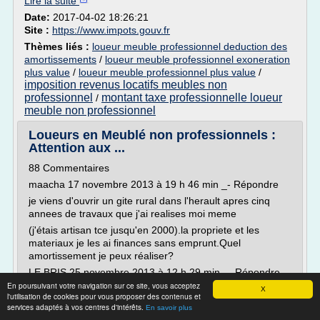
Lire la suite
Date:
2017-04-02 18:26:21
Site :
https://www.impots.gouv.fr
Thèmes liés :
loueur meuble professionnel deduction des
amortissements
/
loueur meuble professionnel exoneration
plus value
/
loueur meuble professionnel plus value
/
imposition revenus locatifs meubles non
professionnel
montant taxe professionnelle loueur
/
meuble non professionnel
Loueurs en Meublé non professionnels :
Attention aux ...
88 Commentaires
maacha 17 novembre 2013 à 19 h 46 min _- Répondre
je viens d'ouvrir un gite rural dans l'herault apres cinq
annees de travaux que j'ai realises moi meme
(j'étais artisan tce jusqu'en 2000).la propriete et les
materiaux je les ai finances sans emprunt.Quel
amortissement je peux réaliser?
LE BRIS 25 novembre 2013 à 12 h 29 min _- Répondre
En poursuivant votre navigation sur ce site, vous acceptez
Si vous optez pour le régime réel,...
X
l'utilisation de cookies pour vous proposer des contenus et
services adaptés à vos centres d'intérêts.
En savoir plus
Lire la suite