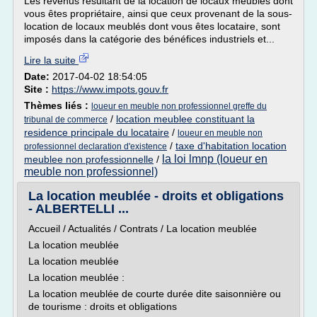
Les revenus résultant de la location de locaux meublés dont
vous êtes propriétaire, ainsi que ceux provenant de la sous-
location de locaux meublés dont vous êtes locataire, sont
imposés dans la catégorie des bénéfices industriels et...
Lire la suite
Date:
2017-04-02 18:54:05
Site :
https://www.impots.gouv.fr
Thèmes liés :
loueur en meuble non professionnel greffe du
/
location meublee constituant la
tribunal de commerce
residence principale du locataire
/
loueur en meuble non
/
taxe d'habitation location
professionnel declaration d'existence
la loi lmnp (loueur en
meublee non professionnelle
/
meuble non professionnel)
La location meublée - droits et obligations
- ALBERTELLI ...
Accueil / Actualités / Contrats / La location meublée
La location meublée
La location meublée
La location meublée :
La location meublée de courte durée dite saisonnière ou
de tourisme : droits et obligations