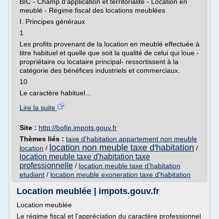
BIC - Champ d'application et territorialité - Location en
meublé - Régime fiscal des locations meublées
I. Principes généraux
1
Les profits provenant de la location en meublé effectuée à
titre habituel et quelle que soit la qualité de celui qui loue -
propriétaire ou locataire principal- ressortissent à la
catégorie des bénéfices industriels et commerciaux.
10
Le caractère habituel...
Lire la suite
Site :
http://bofip.impots.gouv.fr
Thèmes liés :
taxe d'habitation appartement non meuble
location non meuble taxe d'habitation
location
/
/
location meuble taxe d'habitation taxe
professionnelle
/
location meuble taxe d'habitation
etudiant
/
location meuble exoneration taxe d'habitation
Location meublée | impots.gouv.fr
Location meublée
Le régime fiscal et l'appréciation du caractère professionnel