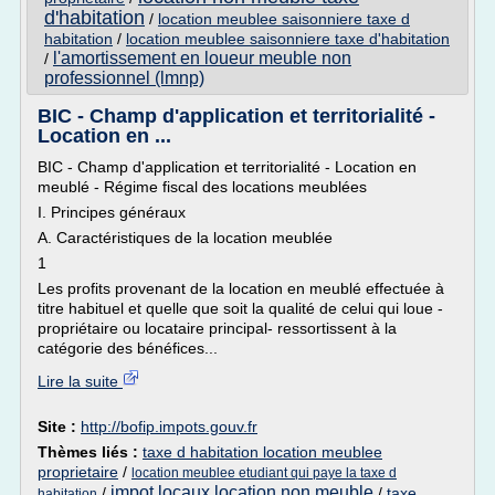
d'habitation
/
location meublee saisonniere taxe d
habitation
/
location meublee saisonniere taxe d'habitation
l'amortissement en loueur meuble non
/
professionnel (lmnp)
BIC - Champ d'application et territorialité -
Location en ...
BIC - Champ d'application et territorialité - Location en
meublé - Régime fiscal des locations meublées
I. Principes généraux
A. Caractéristiques de la location meublée
1
Les profits provenant de la location en meublé effectuée à
titre habituel et quelle que soit la qualité de celui qui loue -
propriétaire ou locataire principal- ressortissent à la
catégorie des bénéfices...
Lire la suite
Site :
http://bofip.impots.gouv.fr
Thèmes liés :
taxe d habitation location meublee
proprietaire
/
location meublee etudiant qui paye la taxe d
impot locaux location non meuble
/
/
taxe
habitation