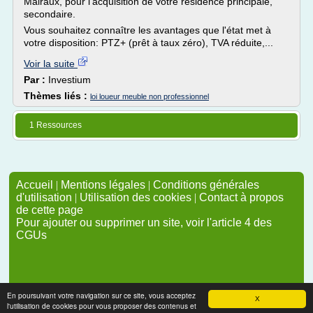
Malraux, pour l'acquisition de votre résidence principale,
secondaire.
Vous souhaitez connaître les avantages que l'état met à
votre disposition: PTZ+ (prêt à taux zéro), TVA réduite,...
Voir la suite
Par :
Investium
Thèmes liés :
loi loueur meuble non professionnel
1 Ressources
Accueil
|
Mentions légales
|
Conditions générales
d'utilisation
|
Utilisation des cookies
|
Contact à propos
de cette page
Pour ajouter ou supprimer un site, voir l'article 4 des
CGUs
En poursuivant votre navigation sur ce site, vous acceptez
X
l'utilisation de cookies pour vous proposer des contenus et