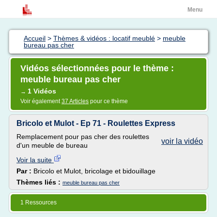
Menu
Accueil
>
Thèmes & vidéos : locatif meublé
>
meuble
bureau pas cher
Vidéos sélectionnées pour le thème :
meuble bureau pas cher
1 Vidéos
→
Voir également
37 Articles
pour ce thème
Bricolo et Mulot - Ep 71 - Roulettes Express
Remplacement pour pas cher des roulettes
voir la vidéo
d'un meuble de bureau
Voir la suite
Par :
Bricolo et Mulot, bricolage et bidouillage
Thèmes liés :
meuble bureau pas cher
1 Ressources