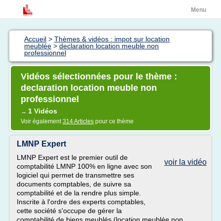
Menu
Accueil
>
Thèmes & vidéos : impot sur location
meublée
>
declaration location meuble non
professionnel
Vidéos sélectionnées pour le thème :
declaration location meuble non
professionnel
1 Vidéos
→
Voir également
314 Articles
pour ce thème
LMNP Expert
LMNP Expert est le premier outil de
voir la vidéo
comptabilité LMNP 100% en ligne avec son
logiciel qui permet de transmettre ses
documents comptables, de suivre sa
comptabilité et de la rendre plus simple.
Inscrite à l'ordre des experts comptables,
cette société s'occupe de gérer la
comptabilité de biens meublés (location meublée non