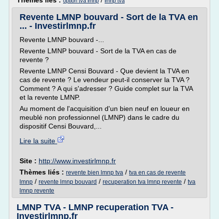
Thèmes liés :
/
option tva lmnp
lmnp tva
Revente LMNP bouvard - Sort de la TVA en
... - Investirlmnp.fr
Revente LMNP bouvard -...
Revente LMNP bouvard - Sort de la TVA en cas de
revente ?
Revente LMNP Censi Bouvard - Que devient la TVA en
cas de revente ? Le vendeur peut-il conserver la TVA ?
Comment ? A qui s'adresser ? Guide complet sur la TVA
et la revente LMNP.
Au moment de l'acquisition d'un bien neuf en loueur en
meublé non professionnel (LMNP) dans le cadre du
dispositif Censi Bouvard,...
Lire la suite
Site :
http://www.investirlmnp.fr
Thèmes liés :
/
revente bien lmnp tva
tva en cas de revente
/
/
/
lmnp
revente lmnp bouvard
recuperation tva lmnp revente
tva
lmnp revente
LMNP TVA - LMNP recuperation TVA -
Investirlmnp.fr