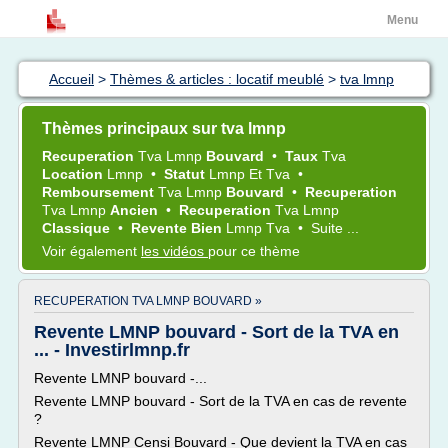
Menu
Accueil
>
Thèmes & articles : locatif meublé
>
tva lmnp
Thèmes principaux sur tva lmnp
Recuperation
Tva Lmnp
Bouvard
•
Taux
Tva
Location
Lmnp
•
Statut
Lmnp
Et
Tva
•
Remboursement
Tva Lmnp
Bouvard
•
Recuperation
Tva Lmnp
Ancien
•
Recuperation
Tva Lmnp
Classique
•
Revente Bien
Lmnp Tva
•
Suite ...
Voir également
les vidéos
pour ce thème
RECUPERATION TVA LMNP BOUVARD »
Revente LMNP bouvard - Sort de la TVA en
... - Investirlmnp.fr
Revente LMNP bouvard -...
Revente LMNP bouvard - Sort de la TVA en cas de revente
?
Revente LMNP Censi Bouvard - Que devient la TVA en cas