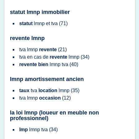
statut lmnp immobilier
statut
lmnp
et
tva
(71)
revente lmnp
tva lmnp
revente
(21)
tva
en cas de
revente
lmnp
(34)
revente bien
lmnp tva
(40)
lmnp amortissement ancien
taux
tva
location
lmnp
(35)
tva lmnp
occasion
(12)
la loi lmnp (loueur en meuble non
professionnel)
lmp
lmnp tva
(34)