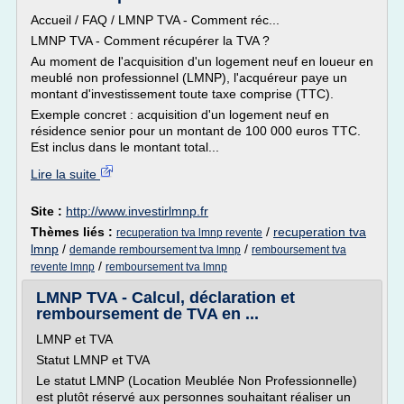
Accueil / FAQ / LMNP TVA - Comment réc...
LMNP TVA - Comment récupérer la TVA ?
Au moment de l'acquisition d'un logement neuf en loueur en
meublé non professionnel (LMNP), l'acquéreur paye un
montant d'investissement toute taxe comprise (TTC).
Exemple concret : acquisition d'un logement neuf en
résidence senior pour un montant de 100 000 euros TTC.
Est inclus dans le montant total...
Lire la suite
Site :
http://www.investirlmnp.fr
Thèmes liés :
/
recuperation tva
recuperation tva lmnp revente
lmnp
/
/
demande remboursement tva lmnp
remboursement tva
/
revente lmnp
remboursement tva lmnp
LMNP TVA - Calcul, déclaration et
remboursement de TVA en ...
LMNP et TVA
Statut LMNP et TVA
Le statut LMNP (Location Meublée Non Professionnelle)
est plutôt réservé aux personnes souhaitant réaliser un