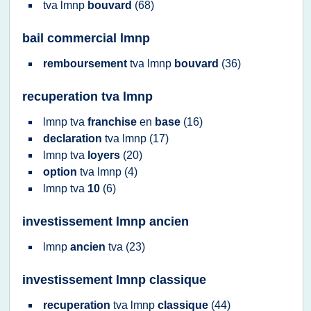
tva lmnp
bouvard
(68)
bail commercial lmnp
remboursement
tva lmnp
bouvard
(36)
recuperation tva lmnp
lmnp tva
franchise
en
base
(16)
declaration
tva lmnp
(17)
lmnp tva
loyers
(20)
option
tva lmnp
(4)
lmnp tva
10
(6)
investissement lmnp ancien
lmnp
ancien
tva
(23)
investissement lmnp classique
recuperation
tva lmnp
classique
(44)