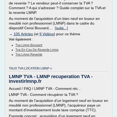
de revente ? Le vendeur peut-il conserver la TVA ?
Comment ? A qui s'adresser ? Guide complet sur la TVA et
la revente LMNP.
Au moment de l'acquisition d'un bien neuf en loueur en
meublé non professionnel (LMNP) dans le cadre du
dispositif Censi Bouvard,...
[suite...]
→
105 Articles
(et
9 Vidéos
) pour ce thème
Voir également
:
Tva Lmnp Bouvard
Tva En Cas De Revente Lmnp
Tva Lmnp Revente
TAUX TVA LOCATION LMNP »
LMNP TVA - LMNP recuperation TVA -
Investirlmnp.fr
Accueil / FAQ / LMNP TVA - Comment réc...
LMNP TVA - Comment récupérer la TVA ?
Au moment de l'acquisition d'un logement neuf en loueur en
meublé non professionnel (LMNP), l'acquéreur paye un
montant d'investissement toute taxe comprise (TTC).
Exemple concret : acquisition d'un logement neuf en