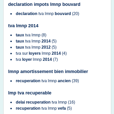
declaration impots lmnp bouvard
declaration
tva lmnp
bouvard
(20)
tva lmnp 2014
taux
tva lmnp
(8)
taux
tva lmnp
2014
(5)
taux
tva lmnp
2012
(5)
tva
sur
loyers
lmnp
2014
(4)
tva
loyer
lmnp
2014
(7)
lmnp amortissement bien immobilier
recuperation
tva lmnp
ancien
(39)
lmp tva recuperable
delai recuperation
tva lmnp
(16)
recuperation
tva lmnp
vefa
(5)