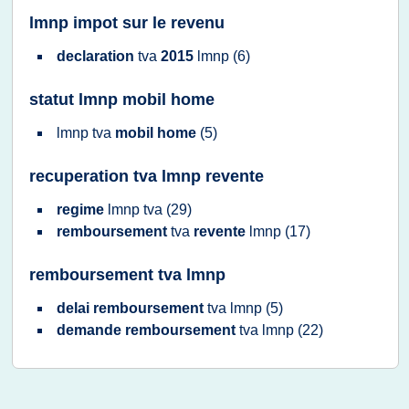
lmnp impot sur le revenu
declaration
tva
2015
lmnp
(6)
statut lmnp mobil home
lmnp tva
mobil home
(5)
recuperation tva lmnp revente
regime
lmnp tva
(29)
remboursement
tva
revente
lmnp
(17)
remboursement tva lmnp
delai remboursement
tva lmnp
(5)
demande remboursement
tva lmnp
(22)