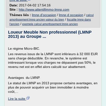
Date:
2017-04-02 17:54:16
Site :
http://www.attentifimmo-lmnp.com
Thèmes liés :
lmnp d'occasion
/
lmnp d occasion
/
calcul
/
amortissement lmnp ancien valeur du bien
fiscalite lmnp dans
/
l'ancien
exemple calcul amortissement lmnp ancien
Loueur Meuble Non professionnel (LMNP
2013) au Groupe ...
Le régime Micro-BIC.
Les revenus issus de la LMNP sont inférieurs à 32 000 EUR
sans charge déductible. En revanche, le système est
intéressant lorsque vos charges ne dépassent pas 50%, le
revenu net est en effet alors calculé sur abattement.
Avantages du LMNP.
Le statut de LMNP en 2013 propose certains avantages, en
plus de pouvoir acquérir un bien immobilier à moindre
coût,...
Lire la suite