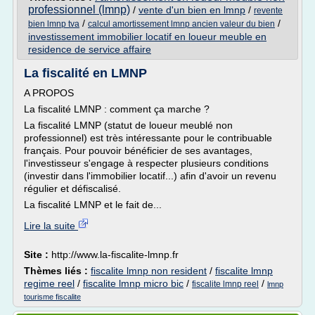
professionnel (lmnp)
/
vente d'un bien en lmnp
/
revente
/
/
bien lmnp tva
calcul amortissement lmnp ancien valeur du bien
investissement immobilier locatif en loueur meuble en
residence de service affaire
La fiscalité en LMNP
A PROPOS
La fiscalité LMNP : comment ça marche ?
La fiscalité LMNP (statut de loueur meublé non
professionnel) est très intéressante pour le contribuable
français. Pour pouvoir bénéficier de ses avantages,
l'investisseur s'engage à respecter plusieurs conditions
(investir dans l'immobilier locatif...) afin d'avoir un revenu
régulier et défiscalisé.
La fiscalité LMNP et le fait de...
Lire la suite
Site :
http://www.la-fiscalite-lmnp.fr
Thèmes liés :
fiscalite lmnp non resident
/
fiscalite lmnp
regime reel
/
fiscalite lmnp micro bic
/
/
fiscalite lmnp reel
lmnp
tourisme fiscalite