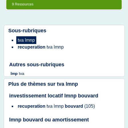
9 Ressources
Sous-rubriques
tva lmnp
recuperation
tva lmnp
Autres sous-rubriques
lmp
tva
Plus de thèmes sur
tva lmnp
investissement locatif lmnp bouvard
recuperation
tva lmnp
bouvard
(105)
lmnp bouvard ou amortissement