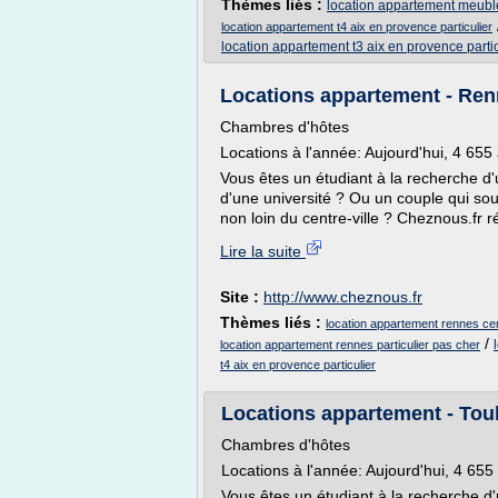
Thèmes liés :
location appartement meuble
location appartement t4 aix en provence particulier
location appartement t3 aix en provence partic
Locations appartement - Ren
Chambres d'hôtes
Locations à l'année: Aujourd'hui, 4 65
Vous êtes un étudiant à la recherche d
d'une université ? Ou un couple qui s
non loin du centre-ville ? Cheznous.fr r
Lire la suite
Site :
http://www.cheznous.fr
Thèmes liés :
location appartement rennes c
/
location appartement rennes particulier pas cher
t4 aix en provence particulier
Locations appartement - Tou
Chambres d'hôtes
Locations à l'année: Aujourd'hui, 4 65
Vous êtes un étudiant à la recherche d