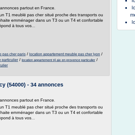
l
l
5 annonces partout en France.
'un T1 meublé pas cher situé proche des transports ou
m
ouhaite emménager dans un T3 ou un T4 et confortable
l
épond à tous vos...
/
/
 pas cher paris
location appartement meuble pas cher lyon
/
/
 particulier
location appartement t4 aix en provence particulier
ulier
cy (54000) - 34 annonces
5 annonces partout en France.
'un T1 meublé pas cher situé proche des transports ou
ouhaite emménager dans un T3 ou un T4 et confortable
épond à tous vos...