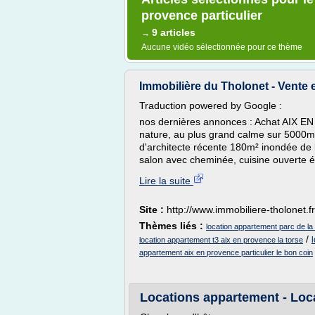
provence particulier
9 articles
→
Aucune vidéo sélectionnée pour ce thème
Immobilière du Tholonet - Vente et
Traduction powered by Google :
nos dernières annonces : Achat AIX 
nature, au plus grand calme sur 5000m² 
d'architecte récente 180m² inondée de 
salon avec cheminée, cuisine ouverte é
Lire la suite
Site :
http://www.immobiliere-tholonet.fr
Thèmes liés :
location appartement parc de la
/
location appartement t3 aix en provence la torse
appartement aix en provence particulier le bon coin
Locations appartement - Loca