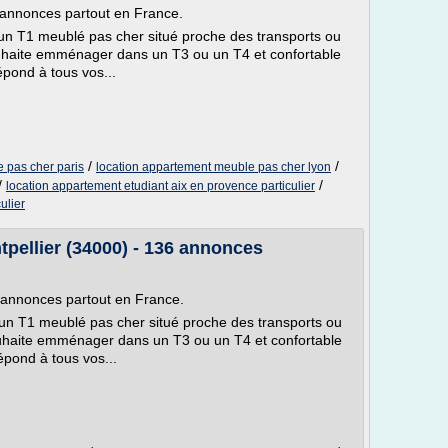
5 annonces partout en France.
'un T1 meublé pas cher situé proche des transports ou
ouhaite emménager dans un T3 ou un T4 et confortable
épond à tous vos...
/
/
 pas cher paris
location appartement meuble pas cher lyon
/
/
location appartement etudiant aix en provence particulier
ulier
pellier (34000) - 136 annonces
5 annonces partout en France.
'un T1 meublé pas cher situé proche des transports ou
ouhaite emménager dans un T3 ou un T4 et confortable
épond à tous vos...