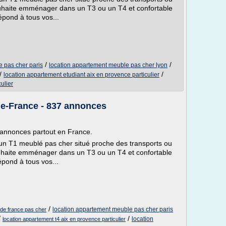
ouhaite emménager dans un T3 ou un T4 et confortable
épond à tous vos...
/
/
 pas cher paris
location appartement meuble pas cher lyon
/
/
location appartement etudiant aix en provence particulier
ulier
de-France - 837 annonces
5 annonces partout en France.
'un T1 meublé pas cher situé proche des transports ou
ouhaite emménager dans un T3 ou un T4 et confortable
épond à tous vos...
/
location appartement meuble pas cher paris
 de france pas cher
/
/
location
location appartement t4 aix en provence particulier