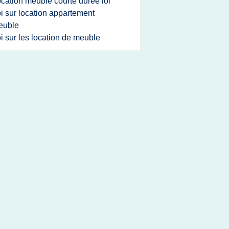
ocation meuble courte duree loi
oi sur location appartement
euble
oi sur les location de meuble