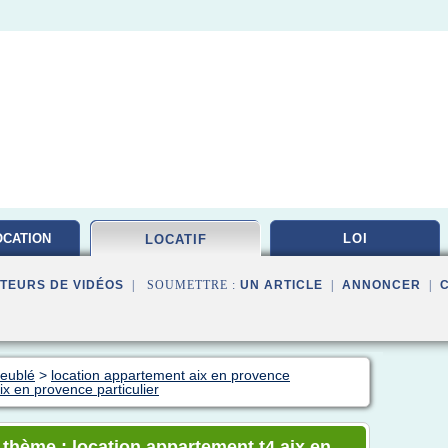
OCATION
LOI
LOCATIF
LEE
TEURS DE VIDÉOS
| SOUMETTRE :
UN ARTICLE
|
ANNONCER
|
meublé
>
location appartement aix en provence
ix en provence particulier
 thème : location appartement t4 aix en