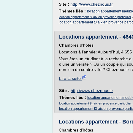
Site :
http://www.cheznous.fr
Thèmes liés :
location appartement meuble
location appartement t4 aix en provence particulier
location appartement t3 aix en provence partic
Locations appartement - 464
Chambres d'hôtes
Locations à l'année: Aujourd'hui, 4 65
Vous êtes un étudiant à la recherche d
d'une université ? Ou un couple qui s
non loin du centre-ville ? Cheznous.fr r
Lire la suite
Site :
http://www.cheznous.fr
Thèmes liés :
location appartement meuble
location appartement t4 aix en provence particulier
location appartement t3 aix en provence partic
Locations appartement - Bor
Chambres d'hôtes