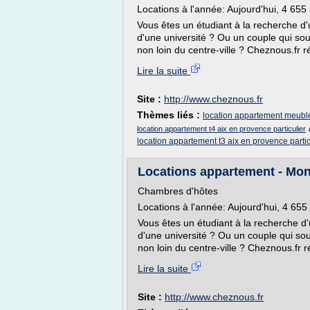
Locations à l'année: Aujourd'hui, 4 65
Vous êtes un étudiant à la recherche d
d'une université ? Ou un couple qui s
non loin du centre-ville ? Cheznous.fr r
Lire la suite
Site :
http://www.cheznous.fr
Thèmes liés :
location appartement meuble
location appartement t4 aix en provence particulier
location appartement t3 aix en provence partic
Locations appartement - Mont
Chambres d'hôtes
Locations à l'année: Aujourd'hui, 4 65
Vous êtes un étudiant à la recherche d
d'une université ? Ou un couple qui s
non loin du centre-ville ? Cheznous.fr r
Lire la suite
Site :
http://www.cheznous.fr