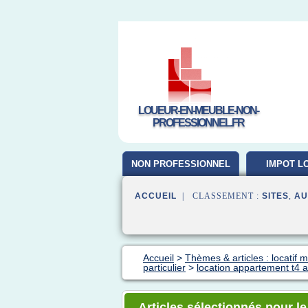
LOUEUR-EN-MEUBLE-NON-
PROFESSIONNEL.FR
NON PROFESSIONNEL
IMPOT L
MEUB
ACCUEIL
| CLASSEMENT :
SITES
,
AU
Accueil
>
Thèmes & articles : locatif 
particulier
>
location appartement t4 a
Articles sélectionnés pour le