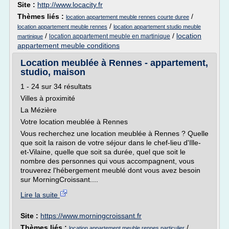
Site :
http://www.locacity.fr
Thèmes liés :
/
location appartement meuble rennes courte duree
/
location appartement meuble rennes
location appartement studio meuble
/
/
location
location appartement meuble en martinique
martinique
appartement meuble conditions
Location meublée à Rennes - appartement,
studio, maison
1 - 24 sur 34 résultats
Villes à proximité
La Mézière
Votre location meublée à Rennes
Vous recherchez une location meublée à Rennes ? Quelle
que soit la raison de votre séjour dans le chef-lieu d'Ille-
et-Vilaine, quelle que soit sa durée, quel que soit le
nombre des personnes qui vous accompagnent, vous
trouverez l'hébergement meublé dont vous avez besoin
sur MorningCroissant....
Lire la suite
Site :
https://www.morningcroissant.fr
Thèmes liés :
/
location appartement meuble rennes particulier