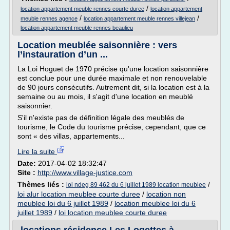
/
location appartement meuble rennes courte duree
location appartement
/
/
meuble rennes agence
location appartement meuble rennes villejean
location appartement meuble rennes beaulieu
Location meublée saisonnière : vers
l’instauration d’un ...
La Loi Hoguet de 1970 précise qu'une location saisonnière
est conclue pour une durée maximale et non renouvelable
de 90 jours consécutifs. Autrement dit, si la location est à la
semaine ou au mois, il s'agit d'une location en meublé
saisonnier.
S'il n'existe pas de définition légale des meublés de
tourisme, le Code du tourisme précise, cependant, que ce
sont « des villas, appartements...
Lire la suite
Date:
2017-04-02 18:32:47
Site :
http://www.village-justice.com
Thèmes liés :
/
loi ndeg 89 462 du 6 juillet 1989 location meublee
loi alur location meublee courte duree
/
location non
meublee loi du 6 juillet 1989
/
location meublee loi du 6
juillet 1989
/
loi location meublee courte duree