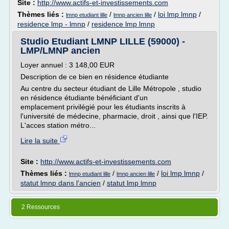
Site :
http://www.actifs-et-investissements.com
Thèmes liés :
/
/
loi lmp lmnp
/
lmnp etudiant lille
lmnp ancien lille
residence lmp - lmnp
/
residence lmp lmnp
Studio Etudiant LMNP LILLE (59000) -
LMP/LMNP ancien
Loyer annuel : 3 148,00 EUR
Description de ce bien en résidence étudiante
Au centre du secteur étudiant de Lille Métropole , studio
en résidence étudiante bénéficiant d'un
emplacement privilégié pour les étudiants inscrits à
l'université de médecine, pharmacie, droit , ainsi que l'IEP.
L'acces station métro...
Lire la suite
Site :
http://www.actifs-et-investissements.com
Thèmes liés :
/
/
loi lmp lmnp
/
lmnp etudiant lille
lmnp ancien lille
statut lmnp dans l'ancien
/
statut lmp lmnp
2 Ressources