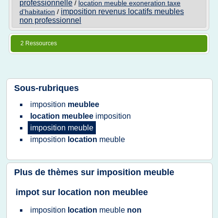
professionnelle
/
location meuble exoneration taxe
imposition revenus locatifs meubles
d'habitation
/
non professionnel
2 Ressources
Sous-rubriques
imposition
meublee
location meublee
imposition
imposition meuble
imposition
location
meuble
Plus de thèmes sur
imposition meuble
impot sur location non meublee
imposition
location
meuble
non