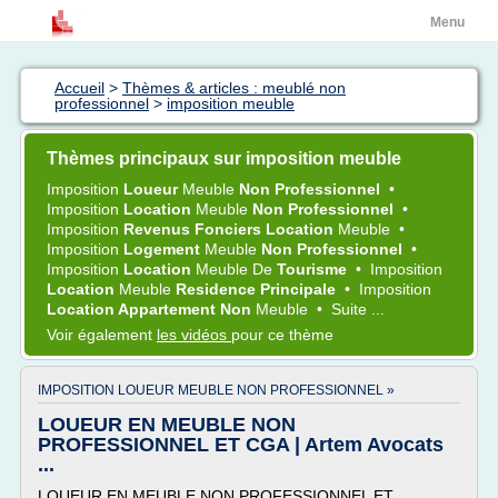
Menu
Accueil
>
Thèmes & articles : meublé non
professionnel
>
imposition meuble
Thèmes principaux sur imposition meuble
Imposition
Loueur
Meuble
Non Professionnel
•
Imposition
Location
Meuble
Non Professionnel
•
Imposition
Revenus Fonciers Location
Meuble
•
Imposition
Logement
Meuble
Non Professionnel
•
Imposition
Location
Meuble
De
Tourisme
•
Imposition
Location
Meuble
Residence Principale
•
Imposition
Location Appartement Non
Meuble
•
Suite ...
Voir également
les vidéos
pour ce thème
IMPOSITION LOUEUR MEUBLE NON PROFESSIONNEL »
LOUEUR EN MEUBLE NON
PROFESSIONNEL ET CGA | Artem Avocats
...
LOUEUR EN MEUBLE NON PROFESSIONNEL ET