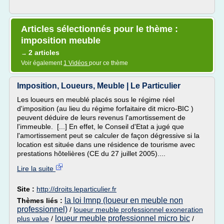
Articles sélectionnés pour le thème :
imposition meuble
2 articles
→
Voir également
1 Vidéos
pour ce thème
Imposition, Loueurs, Meuble | Le Particulier
Les loueurs en meublé placés sous le régime réel
d'imposition (au lieu du régime forfaitaire dit micro-BIC )
peuvent déduire de leurs revenus l'amortissement de
l'immeuble. [...] En effet, le Conseil d'Etat a jugé que
l'amortissement peut se calculer de façon dégressive si la
location est située dans une résidence de tourisme avec
prestations hôtelières (CE du 27 juillet 2005)....
Lire la suite
Site :
http://droits.leparticulier.fr
la loi lmnp (loueur en meuble non
Thèmes liés :
professionnel)
/
loueur meuble professionnel exoneration
loueur meuble professionnel micro bic
plus value
/
/