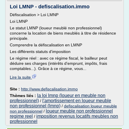
Loi LMNP - defiscalisation.immo
Défiscalisation > Loi LMNP
Loi LMNP
Le statut LMNP (loueur meublé non professionnel)
concerne la location de biens meublés à titre de résidence
principale.
Comprendre la défiscalisation en LMNP
Les différents statuts d'imposition
Le régime réel : avec ce régime fiscal, le bailleur peut
déduire ses charges (intérêts d'emprunt, impôts, frais
comptables...). Grâce à ce régime, vous...
Lire la suite
Site :
http://www.defiscalisation.immo
la loi lmnp (loueur en meuble non
Thèmes liés :
professionnel)
l'amortissement en loueur meuble
/
non professionnel (lmnp)
/
defiscalisation loueur meuble
loueur meuble non professionnel
non professionnel
/
regime reel
imposition revenus locatifs meubles non
/
professionnel